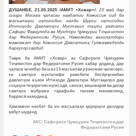
ДУШАНБЕ, 21.05.2025 /АМИТ «Ховар»/.
20 май дар
шаҳри Москва ҷаласаи навбатии Комиссия оид ба
масъалаҳои иқтисодии назди Шурои иқтисодии
Иттиҳоди Давлатҳои Мустақил таҳти раёсати
Сафири Фавқулода ва Мухтори Ҷумҳурии Тоҷикистон
дар Федератсияи Русия, Намояндаи ваколатдори
мамлакат дар Комиссия Давлатшоҳ Гулмаҳмадзода
баргузор гардид.
Тавре ба АМИТ «Ховар» аз Сафорати Ҷумҳурии
Тоҷикистон дар Федератсияи Русия хабар доданд, дар
ҷаласа ҷонибҳо беш аз 15 масъалаи рӯзномаи ҷаласаро,
ки самтҳои мухталифи равобити бисёрҷонибаи
давлатҳои аъзои Иттиҳоди Давлатҳои Мустақилро дар
соҳаҳои тиҷоратию иқтисодӣ, саноат, кишоварзӣ ва дигар
самтҳои мубрами тарафайн танзим менамоянд,
баррасӣ намуданд.
Ҳамзамон нисбат ба ин масъалаҳо қарорҳои дахлдор
қабул шуданд.
АКС: Сафорати Ҷумҳурии Тоҷикистон дар
Федератсияи Русия