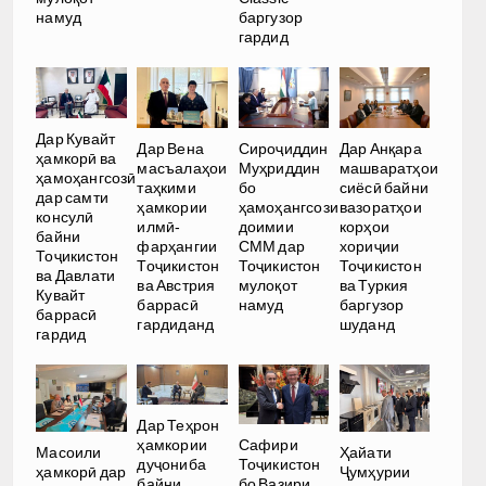
намуд
баргузор
гардид
Дар Кувайт
Дар Вена
Сироҷиддин
Дар Анқара
ҳамкорӣ ва
масъалаҳои
Муҳриддин
машваратҳои
ҳамоҳангсозӣ
таҳкими
бо
сиёсӣ байни
дар самти
ҳамкории
ҳамоҳангсози
вазоратҳои
консулӣ
илмӣ-
доимии
корҳои
байни
фарҳангии
СММ дар
хориҷии
Тоҷикистон
Тоҷикистон
Тоҷикистон
Тоҷикистон
ва Давлати
ва Австрия
мулоқот
ва Туркия
Кувайт
баррасӣ
намуд
баргузор
баррасӣ
гардиданд
шуданд
гардид
Дар Теҳрон
ҳамкории
Сафири
Масоили
Ҳайати
дуҷониба
Тоҷикистон
ҳамкорӣ дар
Ҷумҳурии
байни
бо Вазири