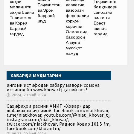
соҳаи
Тоҷикистон
Тоҷикистон
давлатии
моликияти
бо иқтидори
ва Эрон
вазорати
зеҳнӣ байни
саноатии
баррасӣ
федералии
Тоҷикистон
вилояти
шуд
корҳои
ва Корея
Брест
хориҷии
баррасӣ
шинос
Олмон оид
гардид
гардид
ба корҳои
Аврупо
мулоқот
намуд
ХАБАРҲОИ МУҲИМТАРИН
Ҳангоми истифодаи хабару маводи сомона
истинод ба www.khovar.tj ҳатмӣ аст!
🕔
20:24, 20.Май 2024
Саҳифаҳои расмии АМИТ «Ховар» дар
шабакаҳои иҷтимоӣ: facebook.com/niatkhovar,
t.me/niatkhovar, youtube.com/@niat_Khovar_tj,
instagram.com/niat_khovar/,
twitter.com/niatkhovar, Радиои Ховар 101.5 fm,
facebook.com/khovarfm/