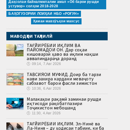
Даҳсолаи байналмилалии амал «Об барои рушди
устувор» солҳои 2018-2028
БАҲОГУЗОРИИ ЛОИҲАИ НБО «РОҒУН»
Ҳамаи мавзӯъҳои махсус
МАВОДҲОИ ТАҲЛИЛӢ
ТАҒЙИРЁБИИ ИҚЛИМ ВА
ПАЙОМАДҲОИ ОН. Дар соҳаи
кишоварзӣ ҳаво ва иқлим нақши
аввалиндараҷа доранд
🕔
09:14, 7.Авг 2026
ТАВСИЯҲОИ МУФИД. Доир ба тарзи
нави захира кардани меваҷоту
сабзавот барои фасли зимистон
🕔
10:36, 6.Авг 2026
Малакаҳои рақамӣ заминаи рушди
иқтисоди рақобатпазири
Тоҷикистон мебошанд
🕔
11:30, 4.Авг 2026
ТАҒЙИРЁБИИ ИҚЛИМ. Эл-Нинё ва
Ла-Ниня – ду ҳодисаи табиие, ки ба