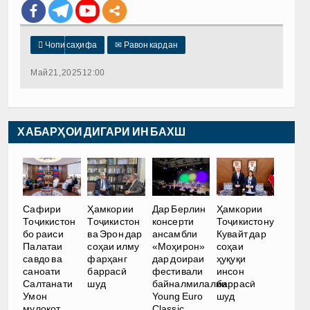

Чопи саҳифа
✉
Равон кардан
Май 21, 2025 12:00
ХАБАРҲОИ ДИГАРИ ИН БАХШ
Сафири
Ҳамкории
Дар Берлин
Ҳамкории
Тоҷикистон
Тоҷикистон
консерти
Тоҷикистону
бо раиси
ва Эрон дар
ансамбли
Кувайт дар
Палатаи
соҳаи илму
«Моҳирон»
соҳаи
савдо ва
фарҳанг
дар доираи
ҳуқуқи
саноати
баррасӣ
фестивали
инсон
Салтанати
шуд
байналмилалии
баррасӣ
Умон
Young Euro
шуд
мулоқот
Classic