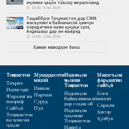
иқлими ҷаҳон таъсир мерасонанд
🕔
10:00, 4.Авг 2026
Ташаббуси Тоҷикистон дар СММ:
масъулияти байнинаслӣ ҳамчун
парадигмаи нави ҳуқуқи сулҳ.
Андешаҳо дар ин маврид
🕔
14:00, 2.Авг 2026
Ҳамаи маводҳои бахш
Тоҷикистон
Муқаддасоти
Иқдомҳои
Мавзеъҳои
миллӣ
ҷаҳонии
фарҳангию
Таърих
Тоҷикистон
сайёҳӣ
Нишон
Иқтисодӣ
Иқдомҳои
Боғи
Парчам
Фарҳанг ва
байналмилалӣ
миллӣ
маориф
Суруд
дар соҳаи об
Саразм
Сайёҳӣ
Пул
Иқдомҳои
Ҳисор
Тоҷикистон
ҷаҳонии
Ҳулбук
ва ҷомеаи
Тоҷикистон
ҷаҳон
Наврӯз