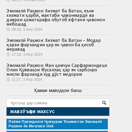
🕔
08:23, 20.Май 2024
Эмомалӣ Раҳмон: Хизмат ба Ватан, яъне
хизмати ҳарбӣ, мактаби ҷавонмардӣ ва
давраи ҳаматарафа обутоб ёфтани ҷавонон
мебошад
🕔
08:24, 5.Апр 2024
Эмомалӣ Раҳмон: Хизмат ба Ватан – Модар
қарзи фарзандии ҳар як ҷавон ба ҳисоб
меравад
🕔
17:18, 3.Апр 2024
Эмомалӣ Раҳмон: Ман ҳамчун Сарфармондеҳи
Олии Қувваҳои Мусаллаҳ ҳар як сарбозро
мисли фарзанди худ дӯст медорам
🕔
11:27, 3.Апр 2024
Ҳамаи маводҳои бахш
МАВЗӮЪҲОИ МАХСУС
Паёми Президенти Ҷумҳурии Тоҷикистон Эмомалӣ
Раҳмон ба Маҷлиси Олӣ