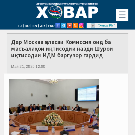
☰
|
|
|
|
"Ховар FM"
TJ
RU
EN
AR
FAR
Дар Москва ҷаласаи Комиссия оид ба
масъалаҳои иқтисодии назди Шурои
иқтисодии ИДМ баргузор гардид
Май 21, 2025 12:00