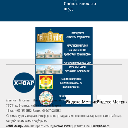
байналмилалӣ
шуд
Агентии Миллии Иттилоотии Тоҷикистон
734018. ш. Душанбе, хиёбони Саъдии Шерозӣ,
16 тел.: +992 (37) 2385217, факс: +992 (37) 2232383
© Ҳамаи ҳуқуқ маҳфуз аст. Истифода ва паҳн кардани маводи сомона, дар кадом шакле набошад,
танҳо бо иҷозати хаттии роҳбарияти
АМИТ «Ховар»
имконпазир аст. Истинод ба
www.khovar.tj
ҳатмист. E-mail:
niat@khovar.tj