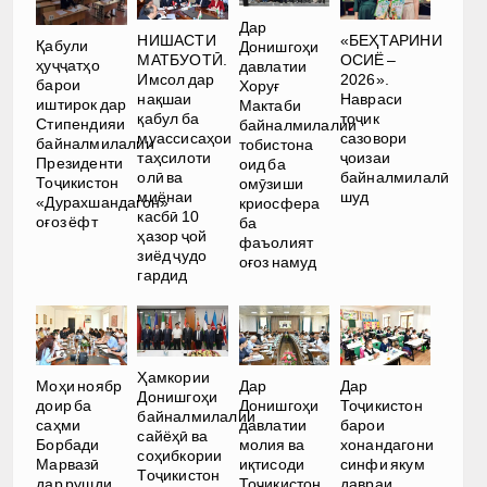
Дар
НИШАСТИ
«БЕҲТАРИНИ
Қабули
Донишгоҳи
МАТБУОТӢ.
ОСИЁ –
ҳуҷҷатҳо
давлатии
Имсол дар
2026».
барои
Хоруғ
нақшаи
Навраси
иштирок дар
Мактаби
қабул ба
тоҷик
Стипендияи
байналмилалии
муассисаҳои
сазовори
байналмилалии
тобистона
таҳсилоти
ҷоизаи
Президенти
оид ба
олӣ ва
байналмилалӣ
Тоҷикистон
омӯзиши
миёнаи
шуд
«Дурахшандагон»
криосфера
касбӣ 10
оғоз ёфт
ба
ҳазор ҷой
фаъолият
зиёд ҷудо
оғоз намуд
гардид
Ҳамкории
Моҳи ноябр
Дар
Дар
Донишгоҳи
доир ба
Донишгоҳи
Тоҷикистон
байналмилалии
саҳми
давлатии
барои
сайёҳӣ ва
Борбади
молия ва
хонандагони
соҳибкории
Марвазӣ
иқтисоди
синфи якум
Тоҷикистон
дар рушди
Тоҷикистон
давраи