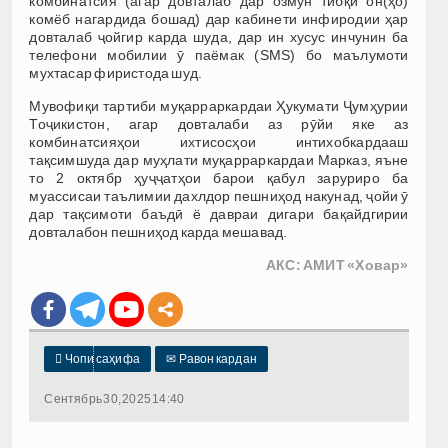
комбинатсия (агар довталаб дар озмун тибқи он(ҳо)
комёб нагардида бошад) дар кабинети инфиродии ҳар
довталаб ҷойгир карда шуда, дар ин хусус инчунин ба
телефони мобилии ӯ паёмак (SMS) бо маълумоти
мухтасар фиристода шуд.
Мувофиқи тартиби муқарраркардаи Ҳукумати Ҷумҳурии
Тоҷикистон, агар довталаби аз рӯйи яке аз
комбинатсияҳои ихтисосҳои интихобкардааш
тақсимшуда дар муҳлати муқарраркардаи Марказ, яъне
то 2 октябр ҳуҷҷатҳои барои қабул заруриро ба
муассисаи таълимии дахлдор пешниҳод накунад, ҷойи ӯ
дар тақсимоти баъдӣ ё давраи дигари бақайдгирии
довталабон пешниҳод карда мешавад.
АКС: АМИТ «Ховар»

Чопи саҳифа
✉
Равон кардан
Сентябрь 30, 2025 14:40