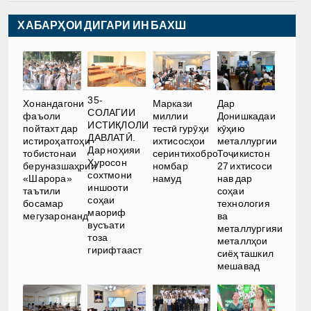
ХАБАРҲОИ ДИГАРИ ИН БАХШ
35-
Хонандагони
Маркази
Дар
СОЛАГИИ
фаъоли
миллии
Донишкадаи
ИСТИҚЛОЛИ
пойтахт дар
тестӣ гурӯҳи
кӯҳию
ДАВЛАТӢ.
истироҳатгоҳи
ихтисосҳои
металлургии
Дар ноҳияи
тобистонаи
серинтихобро
Тоҷикистон
Хуросон
беруназшаҳрии
номбар
27 ихтисоси
сохтмони
«Шарора»
намуд
нав дар
иншооти
таътили
соҳаи
соҳаи
босамар
технология
маориф
мегузаронанд
ва
вусъати
металлургияи
тоза
металлҳои
гирифтааст
сиёҳ ташкил
мешавад