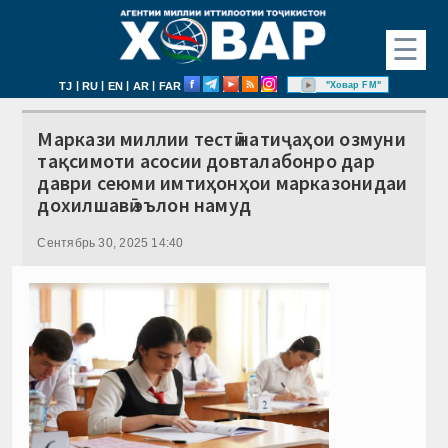
☰
|
|
|
|
"Ховар FM"
TJ
RU
EN
AR
FAR
Маркази миллии тестӣ натиҷаҳои озмуни
тақсимоти асосии довталабонро дар
даври сеюми имтиҳонҳои марказонидаи
дохилшавӣ эълон намуд
Сентябрь 30, 2025 14:40