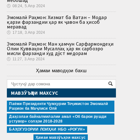
🕔
08:24, 5.Апр 2024
Эмомалӣ Раҳмон: Хизмат ба Ватан – Модар
қарзи фарзандии ҳар як ҷавон ба ҳисоб
меравад
🕔
17:18, 3.Апр 2024
Эмомалӣ Раҳмон: Ман ҳамчун Сарфармондеҳи
Олии Қувваҳои Мусаллаҳ ҳар як сарбозро
мисли фарзанди худ дӯст медорам
🕔
11:27, 3.Апр 2024
Ҳамаи маводҳои бахш
МАВЗӮЪҲОИ МАХСУС
Паёми Президенти Ҷумҳурии Тоҷикистон Эмомалӣ
Раҳмон ба Маҷлиси Олӣ
Даҳсолаи байналмилалии амал «Об барои рушди
устувор» солҳои 2018-2028
БАҲОГУЗОРИИ ЛОИҲАИ НБО «РОҒУН»
Ҳамаи мавзӯъҳои махсус