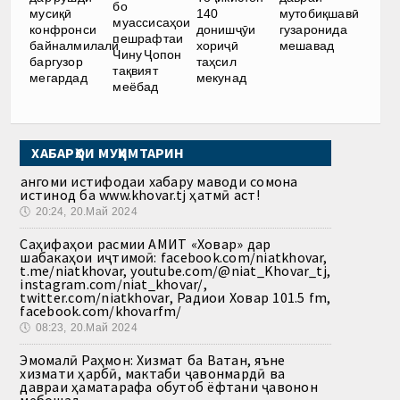
бо
мусиқӣ
140
мутобиқшавӣ
муассисаҳои
конфронси
донишҷӯи
гузаронида
пешрафтаи
байналмилалӣ
хориҷӣ
мешавад
Чину Ҷопон
баргузор
таҳсил
тақвият
мегардад
мекунад
меёбад
ХАБАРҲОИ МУҲИМТАРИН
Ҳангоми истифодаи хабару маводи сомона
истинод ба www.khovar.tj ҳатмӣ аст!
🕔
20:24, 20.Май 2024
Саҳифаҳои расмии АМИТ «Ховар» дар
шабакаҳои иҷтимоӣ: facebook.com/niatkhovar,
t.me/niatkhovar, youtube.com/@niat_Khovar_tj,
instagram.com/niat_khovar/,
twitter.com/niatkhovar, Радиои Ховар 101.5 fm,
facebook.com/khovarfm/
🕔
08:23, 20.Май 2024
Эмомалӣ Раҳмон: Хизмат ба Ватан, яъне
хизмати ҳарбӣ, мактаби ҷавонмардӣ ва
давраи ҳаматарафа обутоб ёфтани ҷавонон
мебошад