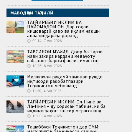
МАВОДҲОИ ТАҲЛИЛӢ
ТАҒЙИРЁБИИ ИҚЛИМ ВА
ПАЙОМАДҲОИ ОН. Дар соҳаи
кишоварзӣ ҳаво ва иқлим нақши
аввалиндараҷа доранд
🕔
09:14, 7.Авг 2026
ТАВСИЯҲОИ МУФИД. Доир ба тарзи
нави захира кардани меваҷоту
сабзавот барои фасли зимистон
🕔
10:36, 6.Авг 2026
Малакаҳои рақамӣ заминаи рушди
иқтисоди рақобатпазири
Тоҷикистон мебошанд
🕔
11:30, 4.Авг 2026
ТАҒЙИРЁБИИ ИҚЛИМ. Эл-Нинё ва
Ла-Ниня – ду ҳодисаи табиие, ки ба
иқлими ҷаҳон таъсир мерасонанд
🕔
10:00, 4.Авг 2026
Ташаббуси Тоҷикистон дар СММ:
масъулияти байнинаслӣ ҳамчун