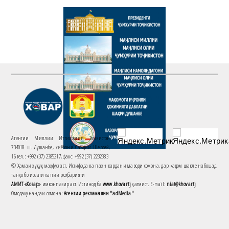
Агентии Миллии Иттилоотии Тоҷикистон
734018. ш. Душанбе, хиёбони Саъдии Шерозӣ,
16 тел.: +992 (37) 2385217, факс: +992 (37) 2232383
© Ҳамаи ҳуқуқ маҳфуз аст. Истифода ва паҳн кардани маводи сомона, дар кадом шакле набошад,
танҳо бо иҷозати хаттии роҳбарияти
АМИТ «Ховар»
имконпазир аст. Истинод ба
www.khovar.tj
ҳатмист. E-mail:
niat@khovar.tj
Омодакунандаи сомона:
Агентии рекламавии "adMedia"