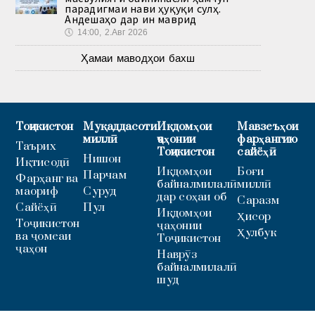
парадигмаи нави ҳуқуқи сулҳ.
Андешаҳо дар ин маврид
🕔
14:00, 2.Авг 2026
Ҳамаи маводҳои бахш
Тоҷикистон
Муқаддасоти
Иқдомҳои
Мавзеъҳои
миллӣ
ҷаҳонии
фарҳангию
Таърих
Тоҷикистон
сайёҳӣ
Нишон
Иқтисодӣ
Иқдомҳои
Боғи
Парчам
Фарҳанг ва
байналмилалӣ
миллӣ
маориф
Суруд
дар соҳаи об
Саразм
Сайёҳӣ
Пул
Иқдомҳои
Ҳисор
Тоҷикистон
ҷаҳонии
Ҳулбук
ва ҷомеаи
Тоҷикистон
ҷаҳон
Наврӯз
байналмилалӣ
шуд