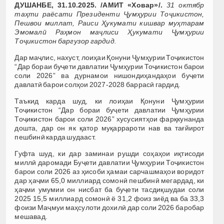
ДУШАНБЕ, 31.10.2025. /АМИТ «Ховар»/.
31 октябр
таҳти раёсати Президенти Ҷумҳурии Тоҷикистон,
Пешвои миллат, Раиси Ҳукумати кишвар муҳтарам
Эмомалӣ Раҳмон маҷлиси Ҳукумати Ҷумҳурии
Тоҷикистон баргузор гардид.
Дар маҷлис, нахуст, лоиҳаи Қонуни Ҷумҳурии Тоҷикистон
“Дар бораи буҷети давлатии Ҷумҳурии Тоҷикистон барои
соли 2026” ва дурнамои нишондиҳандаҳои буҷети
давлатӣ барои солҳои 2027-2028 баррасӣ гардид.
Таъкид карда шуд, ки лоиҳаи Қонуни Ҷумҳурии
Тоҷикистон “Дар бораи буҷети давлатии Ҷумҳурии
Тоҷикистон барои соли 2026” хусусиятҳои фарқкунанда
дошта, дар он як қатор муқаррароти нав ва тағйирот
пешбинӣ карда шудааст.
Гуфта шуд, ки дар заминаи рушди соҳаҳои иқтисоди
миллӣ даромади Буҷети давлатии Ҷумҳурии Тоҷикистон
барои соли 2026 аз ҳисоби ҳамаи сарчашмаҳои воридот
дар ҳаҷми 65,0 миллиард сомонӣ пешбинӣ мегардад, ки
ҳаҷми умумии он нисбат ба буҷети тасдиқшудаи соли
2025 15,5 миллиард сомонӣ ё 31,2 фоиз зиёд ва ба 33,3
фоизи Маҷмуи маҳсулоти дохилӣ дар соли 2026 баробар
мешавад.