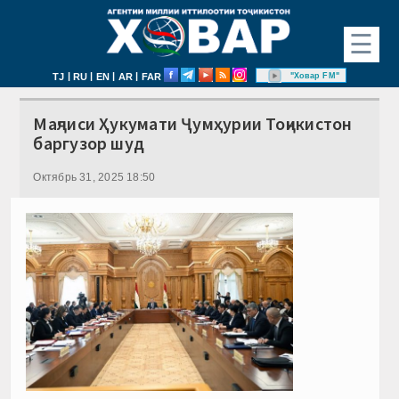
☰
|
|
|
|
"Ховар FM"
TJ
RU
EN
AR
FAR
Маҷлиси Ҳукумати Ҷумҳурии Тоҷикистон
баргузор шуд
Октябрь 31, 2025 18:50