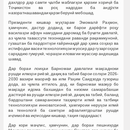
дахлдор дар самти ҷалби маблағҳои қарзии хориҷӣ ба
Тоҷикистон ва роҳ надодан ба андӯхти
назоратнашавандаи қарзи берунӣ мебошад.
Президенти кишвар муҳтарам Эмомалӣ Раҳмон,
ҳамчунин, дастур доданд, ки барои дарёфти роҳу
василаҳои афзун намудани даромад ба буҷети давлатӣ,
аз ҷумла тавассути тезонидани раванди рақамикунонӣ,
гузаштан ба пардохтҳои ғайринақдӣ дар ҳама соҳаҳо ва
истифодаи васеи технологияҳои муосир дар гузаргоҳҳои
сарҳадию гумрукӣ, чораҳои иловагии муассир андешида
шавад.
Дар бораи лоиҳаи Барномаи давлатии мақсадноки
рушди илмҳои риёзӣ, дақиқ ва табиӣ барои солҳои 2026-
2030 вазири маориф ва илм Раҳим Саидзода гузориш
дода, аз ҷумла иттилоъ дод, ки барномаи мазкур бо
мақсади идома бахшидан ба низоми самарабахши
дастгирӣ ва рушди илмҳои риёзӣ, дақиқ ва табиӣ, баланд
бардоштани самаранокии таҳқиқоти илмӣ ва татбиқи
технологияҳои инноватсионӣ, ҳамгироии неруҳои илмӣ
ва технологӣ ба самтҳои афзалиятдоштаи рушди
иҷтимоӣ ва иқтисодии кишвар, таҳия гардидааст.
Дар кори маҷлис, ҳамчунин, дар бораи пешниҳоди