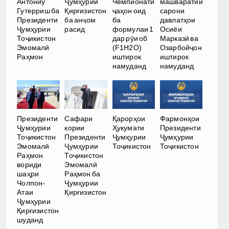
Антониу
Ҷумҳурии
Чемпионати
машваратии
Гутерриш ба
Қирғизистон
ҷаҳон оид
сарони
Президенти
ба анҷом
ба
давлатҳои
Ҷумҳурии
расид
формулаи 1
Осиёи
Тоҷикистон
дар рӯи об
Марказӣ ва
Эмомалӣ
(F1H2O)
Озарбойҷон
Раҳмон
иштирок
иштирок
намуданд
намуданд
Президенти
Сафари
Қарорҳои
Фармонҳои
Ҷумҳурии
кории
Ҳукумати
Президенти
Тоҷикистон
Президенти
Ҷумҳурии
Ҷумҳурии
Эмомалӣ
Ҷумҳурии
Тоҷикистон
Тоҷикистон
Раҳмон
Тоҷикистон
вориди
Эмомалӣ
шаҳри
Раҳмон ба
Чолпон-
Ҷумҳурии
Атаи
Қирғизистон
Ҷумҳурии
Қирғизистон
шуданд