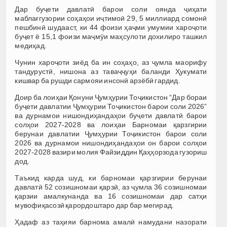
Дар буҷети давлатӣ барои соли оянда ҷиҳати
маблағгузории соҳаҳои иҷтимоӣ 29, 5 миллиард сомонӣ
пешбинӣ шудааст, ки 44 фоизи ҳаҷми умумии хароҷоти
буҷет ё 15,1 фоизи маҷмӯи маҳсулоти дохилиро ташкил
медиҳад.
Чунин хароҷоти зиёд ба ин соҳаҳо, аз ҷумла маорифу
тандурустӣ, нишона аз таваҷҷуҳи баланди Ҳукумати
кишвар ба рушди сармояи инсонӣ арзёбӣ гардид.
Доир ба лоиҳаи Қонуни Ҷумҳурии Тоҷикистон “Дар бораи
буҷети давлатии Ҷумҳурии Тоҷикистон барои соли 2026”
ва дурнамои нишондиҳандаҳои буҷети давлатӣ барои
солҳои 2027-2028 ва лоиҳаи Барномаи қарзгирии
берунаи давлатии Ҷумҳурии Тоҷикистон барои соли
2026 ва дурнамои нишондиҳандаҳои он барои солҳои
2027-2028 вазири молия Файзиддин Қаҳҳорзода гузориш
дод.
Таъкид карда шуд, ки барномаи қарзгирии берунаи
давлатӣ 52 созишномаи қарзӣ, аз ҷумла 36 созишномаи
қарзии амалкунанда ва 16 созишномаи дар сатҳи
мувофиқасозӣ қарордоштаро дар бар мегирад.
Ҳадаф аз таҳияи барнома амалӣ намудани назорати