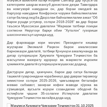
Маҷлиси вакилони халқи ноҳияи Сангвор дар хусуси ба
категорияи шаҳрак мансуб донистани деҳаи Тавилдара
ва номгузорӣ намудани он, дар бораи омодагӣ ва
баргузор намудани Конфронси чоруми байналмилалии
сатҳи баланд оид ба Даҳсолаи байналмилалии амал “Об
барои рушди устувор, солҳои 2018-2028” ва дар бораи
таъсиси Муассисаи давлатии “Маркази татбиқи лоиҳаи
сохтмони Неругоҳи барқи обии “Хуталон” гузориши
шахсони масъул шунида шуд.
Дар фароварди кори маҷлис Президенти кишвар
муҳтарам Эмомалӣ Раҳмон барои амалисозии
барномаҳои давлатӣ, татбиқи Қонунҳои амалкунанда ва
дигар супоришҳои Ҳукумати Ҷумҳурии Тоҷикистон ба
масъулини вазорату идораҳо ва мақомоти иҷроияи
ҳокимияти давлатӣ супоришҳои мушаххас доданд.
Дастурҳои дигар, ҳамчунин, барои дар сатҳи баланди
ташкилӣ гузаронидани чорабиниҳо дар давраи тирамоҳу
зимистони солҳои 2025-2026, ҷамъоварии беталафи
меваю сабзавот, захираи кофии маводи хӯрока ва
сӯзишворӣ, вусъати корҳои созандагию ободонӣ ба
истиқболи ҷашни 35-солагии Истиқлоли давлатии
Ҷумҳурии Тоҷикистон ва ғайра дода шуд.