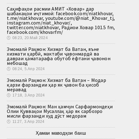
Саҳифаҳои расмии АМИТ «Ховар» дар
шабакаҳои иҷтимоӣ: facebook.com/niatkhovar,
t.me/niatkhovar, youtube.com/@niat_Khovar_tj,
instagram.com/niat_khovar/,
twitter.com/niatkhovar, Радиои Ховар 101.5 fm,
facebook.com/khovarfm/
🕔
08:23, 20.Май 2024
Эмомалӣ Раҳмон: Хизмат ба Ватан, яъне
хизмати ҳарбӣ, мактаби ҷавонмардӣ ва
давраи ҳаматарафа обутоб ёфтани ҷавонон
мебошад
🕔
08:24, 5.Апр 2024
Эмомалӣ Раҳмон: Хизмат ба Ватан – Модар
қарзи фарзандии ҳар як ҷавон ба ҳисоб
меравад
🕔
17:18, 3.Апр 2024
Эмомалӣ Раҳмон: Ман ҳамчун Сарфармондеҳи
Олии Қувваҳои Мусаллаҳ ҳар як сарбозро
мисли фарзанди худ дӯст медорам
🕔
11:27, 3.Апр 2024
Ҳамаи маводҳои бахш