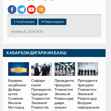

Чопи саҳифа
✉
Равон кардан
Октябрь 31, 2025 18:50
ХАБАРҲОИ ДИГАРИ ИН БАХШ
Барқияи
Сафари
Президенти
Президенти
шодбошии
кории
Ҷумҳурии
Ҷумҳурии
Дабири
Президенти
Тоҷикистон
Тоҷикистон
кулли
Ҷумҳурии
Эмомалӣ
Эмомалӣ
Созмони
Тоҷикистон
Раҳмон дар
Раҳмон дар
Милали
Эмомалӣ
даври
Вохӯрии
Муттаҳид
Раҳмон ба
ниҳоии
ғайрирасмии