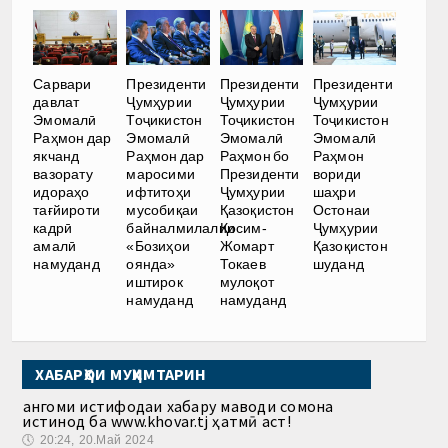
Сарвари
Президенти
Президенти
Президенти
давлат
Ҷумҳурии
Ҷумҳурии
Ҷумҳурии
Эмомалӣ
Тоҷикистон
Тоҷикистон
Тоҷикистон
Раҳмон дар
Эмомалӣ
Эмомалӣ
Эмомалӣ
якчанд
Раҳмон дар
Раҳмон бо
Раҳмон
вазорату
маросими
Президенти
вориди
идораҳо
ифтитоҳи
Ҷумҳурии
шаҳри
тағйироти
мусобиқаи
Қазоқистон
Остонаи
кадрӣ
байналмилалии
Қосим-
Ҷумҳурии
амалӣ
«Бозиҳои
Жомарт
Қазоқистон
намуданд
оянда»
Токаев
шуданд
иштирок
мулоқот
намуданд
намуданд
ХАБАРҲОИ МУҲИМТАРИН
Ҳангоми истифодаи хабару маводи сомона
истинод ба www.khovar.tj ҳатмӣ аст!
🕔
20:24, 20.Май 2024