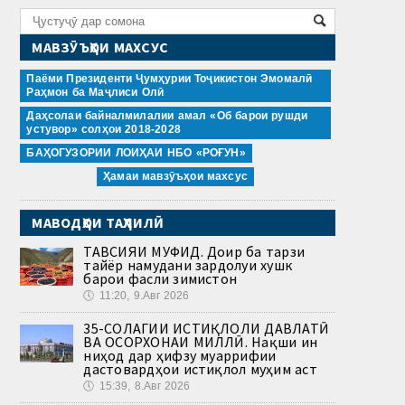
МАВЗӮЪҲОИ МАХСУС
Паёми Президенти Ҷумҳурии Тоҷикистон Эмомалӣ
Раҳмон ба Маҷлиси Олӣ
Даҳсолаи байналмилалии амал «Об барои рушди
устувор» солҳои 2018-2028
БАҲОГУЗОРИИ ЛОИҲАИ НБО «РОҒУН»
Ҳамаи мавзӯъҳои махсус
МАВОДҲОИ ТАҲЛИЛӢ
ТАВСИЯИ МУФИД. Доир ба тарзи
тайёр намудани зардолуи хушк
барои фасли зимистон
🕔
11:20, 9.Авг 2026
35-СОЛАГИИ ИСТИҚЛОЛИ ДАВЛАТӢ
ВА ОСОРХОНАИ МИЛЛӢ. Нақши ин
ниҳод дар ҳифзу муаррифии
дастовардҳои истиқлол муҳим аст
🕔
15:39, 8.Авг 2026