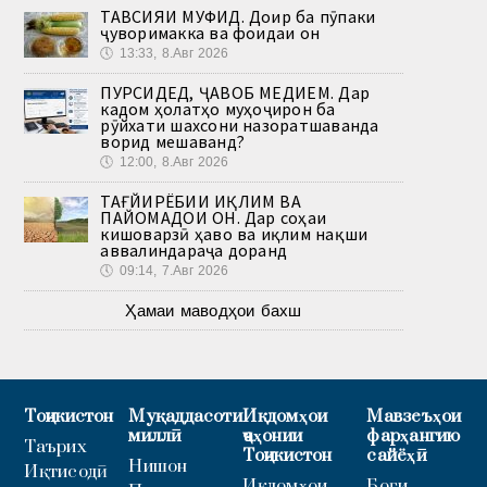
ТАВСИЯИ МУФИД. Доир ба пӯпаки
ҷуворимакка ва фоидаи он
🕔
13:33, 8.Авг 2026
ПУРСИДЕД, ҶАВОБ МЕДИҲЕМ. Дар
кадом ҳолатҳо муҳоҷирон ба
рӯйхати шахсони назоратшаванда
ворид мешаванд?
🕔
12:00, 8.Авг 2026
ТАҒЙИРЁБИИ ИҚЛИМ ВА
ПАЙОМАДҲОИ ОН. Дар соҳаи
кишоварзӣ ҳаво ва иқлим нақши
аввалиндараҷа доранд
🕔
09:14, 7.Авг 2026
Ҳамаи маводҳои бахш
Тоҷикистон
Муқаддасоти
Иқдомҳои
Мавзеъҳои
миллӣ
ҷаҳонии
фарҳангию
Таърих
Тоҷикистон
сайёҳӣ
Нишон
Иқтисодӣ
Иқдомҳои
Боғи