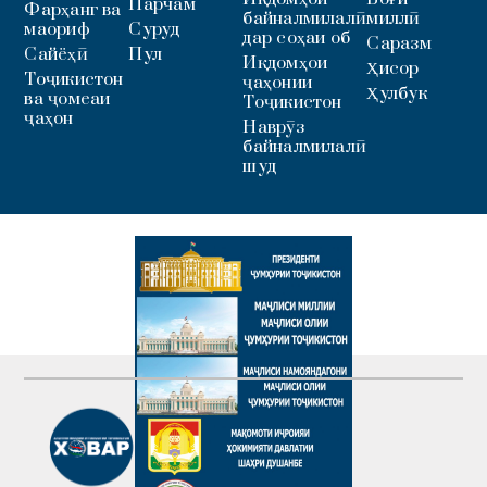
Парчам
Фарҳанг ва
байналмилалӣ
миллӣ
маориф
Суруд
дар соҳаи об
Саразм
Сайёҳӣ
Пул
Иқдомҳои
Ҳисор
Тоҷикистон
ҷаҳонии
Ҳулбук
ва ҷомеаи
Тоҷикистон
ҷаҳон
Наврӯз
байналмилалӣ
шуд