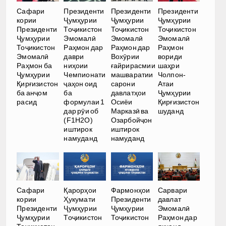
Сафари
Президенти
Президенти
Президенти
кории
Ҷумҳурии
Ҷумҳурии
Ҷумҳурии
Президенти
Тоҷикистон
Тоҷикистон
Тоҷикистон
Ҷумҳурии
Эмомалӣ
Эмомалӣ
Эмомалӣ
Тоҷикистон
Раҳмон дар
Раҳмон дар
Раҳмон
Эмомалӣ
даври
Вохӯрии
вориди
Раҳмон ба
ниҳоии
ғайрирасмии
шаҳри
Ҷумҳурии
Чемпионати
машваратии
Чолпон-
Қирғизистон
ҷаҳон оид
сарони
Атаи
ба анҷом
ба
давлатҳои
Ҷумҳурии
расид
формулаи 1
Осиёи
Қирғизистон
дар рӯи об
Марказӣ ва
шуданд
(F1H2O)
Озарбойҷон
иштирок
иштирок
намуданд
намуданд
Сафари
Қарорҳои
Фармонҳои
Сарвари
кории
Ҳукумати
Президенти
давлат
Президенти
Ҷумҳурии
Ҷумҳурии
Эмомалӣ
Ҷумҳурии
Тоҷикистон
Тоҷикистон
Раҳмон дар