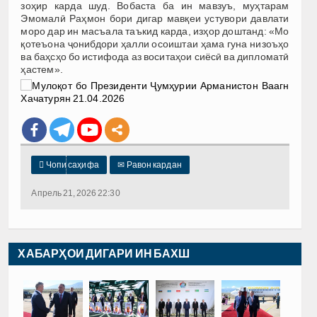
зоҳир карда шуд. Вобаста ба ин мавзуъ, муҳтарам
Эмомалӣ Раҳмон бори дигар мавқеи устувори давлати
моро дар ин масъала таъкид карда, изҳор доштанд: «Мо
қотеъона ҷонибдори ҳалли осоиштаи ҳама гуна низоъҳо
ва баҳсҳо бо истифода аз воситаҳои сиёсӣ ва дипломатӣ
ҳастем».

Чопи саҳифа
✉
Равон кардан
Апрель 21, 2026 22:30
ХАБАРҲОИ ДИГАРИ ИН БАХШ