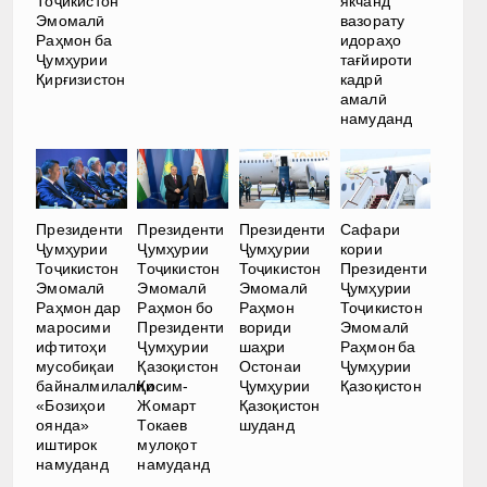
Тоҷикистон
якчанд
Эмомалӣ
вазорату
Раҳмон ба
идораҳо
Ҷумҳурии
тағйироти
Қирғизистон
кадрӣ
амалӣ
намуданд
Президенти
Президенти
Президенти
Сафари
Ҷумҳурии
Ҷумҳурии
Ҷумҳурии
кории
Тоҷикистон
Тоҷикистон
Тоҷикистон
Президенти
Эмомалӣ
Эмомалӣ
Эмомалӣ
Ҷумҳурии
Раҳмон дар
Раҳмон бо
Раҳмон
Тоҷикистон
маросими
Президенти
вориди
Эмомалӣ
ифтитоҳи
Ҷумҳурии
шаҳри
Раҳмон ба
мусобиқаи
Қазоқистон
Остонаи
Ҷумҳурии
байналмилалии
Қосим-
Ҷумҳурии
Қазоқистон
«Бозиҳои
Жомарт
Қазоқистон
оянда»
Токаев
шуданд
иштирок
мулоқот
намуданд
намуданд