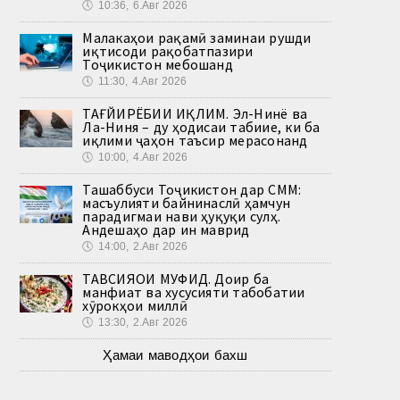
🕔
10:36, 6.Авг 2026
Малакаҳои рақамӣ заминаи рушди
иқтисоди рақобатпазири
Тоҷикистон мебошанд
🕔
11:30, 4.Авг 2026
ТАҒЙИРЁБИИ ИҚЛИМ. Эл-Нинё ва
Ла-Ниня – ду ҳодисаи табиие, ки ба
иқлими ҷаҳон таъсир мерасонанд
🕔
10:00, 4.Авг 2026
Ташаббуси Тоҷикистон дар СММ:
масъулияти байнинаслӣ ҳамчун
парадигмаи нави ҳуқуқи сулҳ.
Андешаҳо дар ин маврид
🕔
14:00, 2.Авг 2026
ТАВСИЯҲОИ МУФИД. Доир ба
манфиат ва хусусияти табобатии
хӯрокҳои миллӣ
🕔
13:30, 2.Авг 2026
Ҳамаи маводҳои бахш