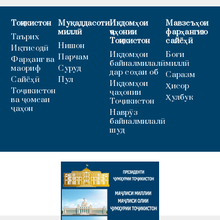
Тоҷикистон
Муқаддасоти
Иқдомҳои
Мавзеъҳои
миллӣ
ҷаҳонии
фарҳангию
Таърих
Тоҷикистон
сайёҳӣ
Нишон
Иқтисодӣ
Иқдомҳои
Боғи
Парчам
Фарҳанг ва
байналмилалӣ
миллӣ
маориф
Суруд
дар соҳаи об
Саразм
Сайёҳӣ
Пул
Иқдомҳои
Ҳисор
Тоҷикистон
ҷаҳонии
Ҳулбук
ва ҷомеаи
Тоҷикистон
ҷаҳон
Наврӯз
байналмилалӣ
шуд