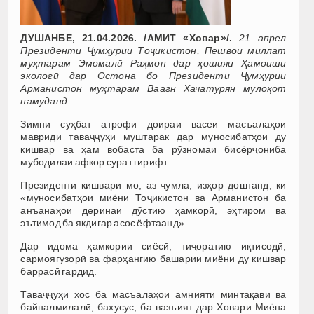
ДУШАНБЕ, 21.04.2026. /АМИТ «Ховар»/.
21 апрел
Президенти Ҷумҳурии Тоҷикистон, Пешвои миллат
муҳтарам Эмомалӣ Раҳмон дар ҳошияи Ҳамоиши
экологӣ дар Остона бо Президенти Ҷумҳурии
Арманистон муҳтарам Ваагн Хачатурян мулоқот
намуданд.
Зимни суҳбат атрофи доираи васеи масъалаҳои
мавриди таваҷҷуҳи муштарак дар муносибатҳои ду
кишвар ва ҳам вобаста ба рӯзномаи бисёрҷониба
мубодилаи афкор сурат гирифт.
Президенти кишвари мо, аз ҷумла, изҳор доштанд, ки
«муносибатҳои миёни Тоҷикистон ва Арманистон ба
анъанаҳои деринаи дӯстию ҳамкорӣ, эҳтиром ва
эътимод ба якдигар асос ёфтаанд».
Дар идома ҳамкории сиёсӣ, тиҷоратию иқтисодӣ,
сармоягузорӣ ва фарҳангию башарии миёни ду кишвар
баррасӣ гардид.
Таваҷҷуҳи хос ба масъалаҳои амнияти минтақавӣ ва
байналмилалӣ, бахусус, ба вазъият дар Ховари Миёна