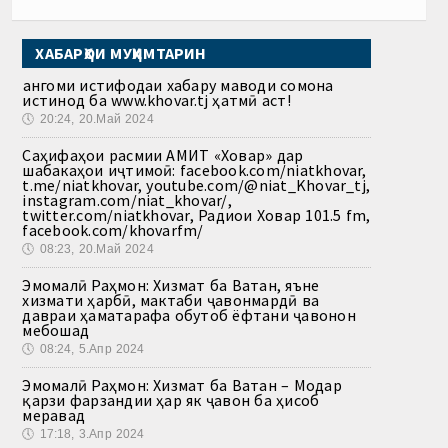
ХАБАРҲОИ МУҲИМТАРИН
Ҳангоми истифодаи хабару маводи сомона
истинод ба www.khovar.tj ҳатмӣ аст!
🕔
20:24, 20.Май 2024
Саҳифаҳои расмии АМИТ «Ховар» дар
шабакаҳои иҷтимоӣ: facebook.com/niatkhovar,
t.me/niatkhovar, youtube.com/@niat_Khovar_tj,
instagram.com/niat_khovar/,
twitter.com/niatkhovar, Радиои Ховар 101.5 fm,
facebook.com/khovarfm/
🕔
08:23, 20.Май 2024
Эмомалӣ Раҳмон: Хизмат ба Ватан, яъне
хизмати ҳарбӣ, мактаби ҷавонмардӣ ва
давраи ҳаматарафа обутоб ёфтани ҷавонон
мебошад
🕔
08:24, 5.Апр 2024
Эмомалӣ Раҳмон: Хизмат ба Ватан – Модар
қарзи фарзандии ҳар як ҷавон ба ҳисоб
меравад
🕔
17:18, 3.Апр 2024