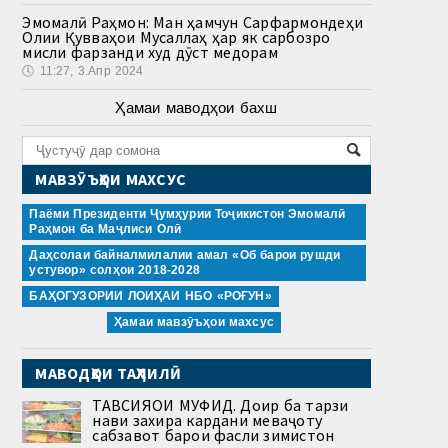
Эмомалӣ Раҳмон: Ман ҳамчун Сарфармондеҳи
Олии Қувваҳои Мусаллаҳ ҳар як сарбозро
мисли фарзанди худ дӯст медорам
🕔
11:27, 3.Апр 2024
Ҳамаи маводҳои бахш
МАВЗӮЪҲОИ МАХСУС
Паёми Президенти Ҷумҳурии Тоҷикистон Эмомалӣ
Раҳмон ба Маҷлиси Олӣ
Даҳсолаи байналмилалии амал «Об барои рушди
устувор» солҳои 2018-2028
БАҲОГУЗОРИИ ЛОИҲАИ НБО «РОҒУН»
Ҳамаи мавзӯъҳои махсус
МАВОДҲОИ ТАҲЛИЛӢ
ТАВСИЯҲОИ МУФИД. Доир ба тарзи
нави захира кардани меваҷоту
сабзавот барои фасли зимистон