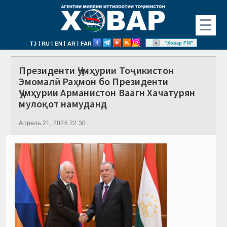
☰
|
|
|
|
"Ховар FM"
TJ
RU
EN
AR
FAR
Президенти Ҷумҳурии Тоҷикистон
Эмомалӣ Раҳмон бо Президенти
Ҷумҳурии Арманистон Ваагн Хачатурян
мулоқот намуданд
Апрель 21, 2026 22:30