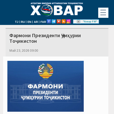
☰
|
|
|
|
"Ховар FM"
TJ
RU
EN
AR
FAR
Фармони Президенти Ҷумҳурии
Тоҷикистон
Май 23, 2026 09:00