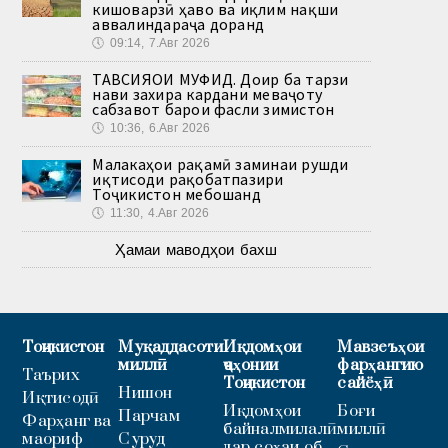
кишоварзӣ ҳаво ва иқлим нақши
аввалиндараҷа доранд
🕔
09:14, 7.Авг 2026
ТАВСИЯҲОИ МУФИД. Доир ба тарзи
нави захира кардани меваҷоту
сабзавот барои фасли зимистон
🕔
10:36, 6.Авг 2026
Малакаҳои рақамӣ заминаи рушди
иқтисоди рақобатпазири
Тоҷикистон мебошанд
🕔
11:30, 4.Авг 2026
Ҳамаи маводҳои бахш
Тоҷикистон
Муқаддасоти
Иқдомҳои
Мавзеъҳои
миллӣ
ҷаҳонии
фарҳангию
Таърих
Тоҷикистон
сайёҳӣ
Нишон
Иқтисодӣ
Иқдомҳои
Боғи
Парчам
Фарҳанг ва
байналмилалӣ
миллӣ
маориф
Суруд
дар соҳаи об