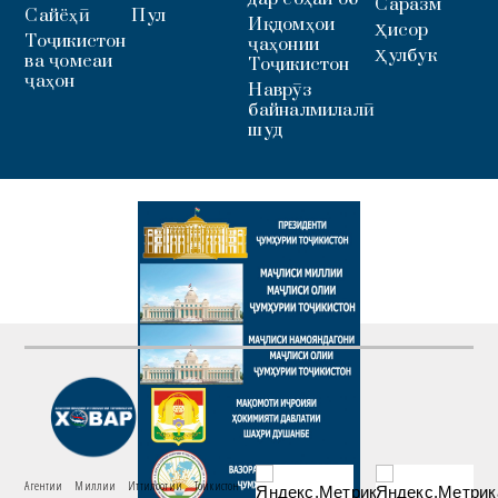
Саразм
Сайёҳӣ
Пул
Иқдомҳои
Ҳисор
Тоҷикистон
ҷаҳонии
Ҳулбук
ва ҷомеаи
Тоҷикистон
ҷаҳон
Наврӯз
байналмилалӣ
шуд
Агентии Миллии Иттилоотии Тоҷикистон