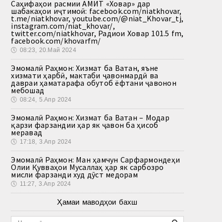
Саҳифаҳои расмии АМИТ «Ховар» дар
шабакаҳои иҷтимоӣ: facebook.com/niatkhovar,
t.me/niatkhovar, youtube.com/@niat_Khovar_tj,
instagram.com/niat_khovar/,
twitter.com/niatkhovar, Радиои Ховар 101.5 fm,
facebook.com/khovarfm/
🕔
08:23, 20.Май 2024
Эмомалӣ Раҳмон: Хизмат ба Ватан, яъне
хизмати ҳарбӣ, мактаби ҷавонмардӣ ва
давраи ҳаматарафа обутоб ёфтани ҷавонон
мебошад
🕔
08:24, 5.Апр 2024
Эмомалӣ Раҳмон: Хизмат ба Ватан – Модар
қарзи фарзандии ҳар як ҷавон ба ҳисоб
меравад
🕔
17:18, 3.Апр 2024
Эмомалӣ Раҳмон: Ман ҳамчун Сарфармондеҳи
Олии Қувваҳои Мусаллаҳ ҳар як сарбозро
мисли фарзанди худ дӯст медорам
🕔
11:27, 3.Апр 2024
Ҳамаи маводҳои бахш