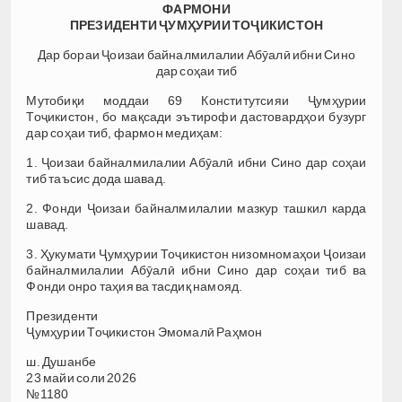
ФАРМОНИ
ПРЕЗИДЕНТИ ҶУМҲУРИИ ТОҶИКИСТОН
Дар бораи Ҷоизаи байналмилалии Абӯалӣ ибни Сино
дар соҳаи тиб
Мутобиқи моддаи 69 Конститутсияи Ҷумҳурии
Тоҷикистон, бо мақсади эътирофи дастовардҳои бузург
дар соҳаи тиб, фармон медиҳам:
1. Ҷоизаи байналмилалии Абӯалӣ ибни Сино дар соҳаи
тиб таъсис дода шавад.
2. Фонди Ҷоизаи байналмилалии мазкур ташкил карда
шавад.
3. Ҳукумати Ҷумҳурии Тоҷикистон низомномаҳои Ҷоизаи
байналмилалии Абӯалӣ ибни Сино дар соҳаи тиб ва
Фонди онро таҳия ва тасдиқ намояд.
Президенти
Ҷумҳурии Тоҷикистон Эмомалӣ Раҳмон
ш. Душанбе
23 майи соли 2026
№1180