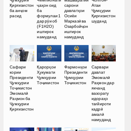
Ҷумҳурии
Чемпионати
машваратии
Чолпон-
Қирғизистон
ҷаҳон оид
сарони
Атаи
ба анҷом
ба
давлатҳои
Ҷумҳурии
расид
формулаи 1
Осиёи
Қирғизистон
дар рӯи об
Марказӣ ва
шуданд
(F1H2O)
Озарбойҷон
иштирок
иштирок
намуданд
намуданд
Сафари
Қарорҳои
Фармонҳои
Сарвари
кории
Ҳукумати
Президенти
давлат
Президенти
Ҷумҳурии
Ҷумҳурии
Эмомалӣ
Ҷумҳурии
Тоҷикистон
Тоҷикистон
Раҳмон дар
Тоҷикистон
якчанд
Эмомалӣ
вазорату
Раҳмон ба
идораҳо
Ҷумҳурии
тағйироти
Қирғизистон
кадрӣ
амалӣ
намуданд