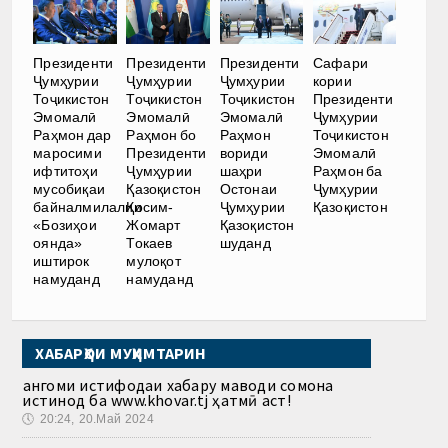
Президенти
Президенти
Президенти
Сафари
Ҷумҳурии
Ҷумҳурии
Ҷумҳурии
кории
Тоҷикистон
Тоҷикистон
Тоҷикистон
Президенти
Эмомалӣ
Эмомалӣ
Эмомалӣ
Ҷумҳурии
Раҳмон дар
Раҳмон бо
Раҳмон
Тоҷикистон
маросими
Президенти
вориди
Эмомалӣ
ифтитоҳи
Ҷумҳурии
шаҳри
Раҳмон ба
мусобиқаи
Қазоқистон
Остонаи
Ҷумҳурии
байналмилалии
Қосим-
Ҷумҳурии
Қазоқистон
«Бозиҳои
Жомарт
Қазоқистон
оянда»
Токаев
шуданд
иштирок
мулоқот
намуданд
намуданд
ХАБАРҲОИ МУҲИМТАРИН
Ҳангоми истифодаи хабару маводи сомона
истинод ба www.khovar.tj ҳатмӣ аст!
🕔
20:24, 20.Май 2024