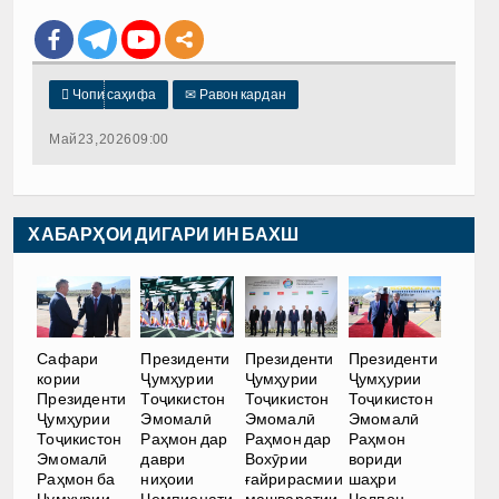

Чопи саҳифа
✉
Равон кардан
Май 23, 2026 09:00
ХАБАРҲОИ ДИГАРИ ИН БАХШ
Сафари
Президенти
Президенти
Президенти
кории
Ҷумҳурии
Ҷумҳурии
Ҷумҳурии
Президенти
Тоҷикистон
Тоҷикистон
Тоҷикистон
Ҷумҳурии
Эмомалӣ
Эмомалӣ
Эмомалӣ
Тоҷикистон
Раҳмон дар
Раҳмон дар
Раҳмон
Эмомалӣ
даври
Вохӯрии
вориди
Раҳмон ба
ниҳоии
ғайрирасмии
шаҳри