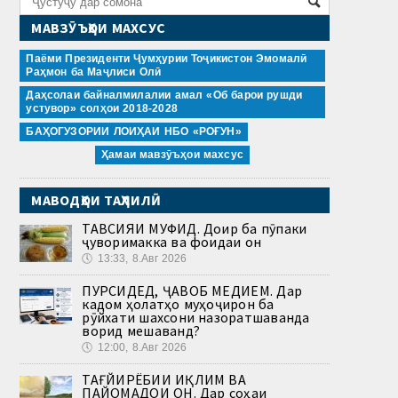
МАВЗӮЪҲОИ МАХСУС
Паёми Президенти Ҷумҳурии Тоҷикистон Эмомалӣ
Раҳмон ба Маҷлиси Олӣ
Даҳсолаи байналмилалии амал «Об барои рушди
устувор» солҳои 2018-2028
БАҲОГУЗОРИИ ЛОИҲАИ НБО «РОҒУН»
Ҳамаи мавзӯъҳои махсус
МАВОДҲОИ ТАҲЛИЛӢ
ТАВСИЯИ МУФИД. Доир ба пӯпаки
ҷуворимакка ва фоидаи он
🕔
13:33, 8.Авг 2026
ПУРСИДЕД, ҶАВОБ МЕДИҲЕМ. Дар
кадом ҳолатҳо муҳоҷирон ба
рӯйхати шахсони назоратшаванда
ворид мешаванд?
🕔
12:00, 8.Авг 2026
ТАҒЙИРЁБИИ ИҚЛИМ ВА
ПАЙОМАДҲОИ ОН. Дар соҳаи