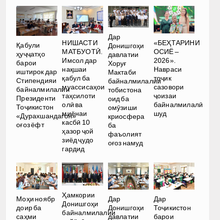
Дар
НИШАСТИ
«БЕҲТАРИНИ
Қабули
Донишгоҳи
МАТБУОТӢ.
ОСИЁ –
ҳуҷҷатҳо
давлатии
Имсол дар
2026».
барои
Хоруғ
нақшаи
Навраси
иштирок дар
Мактаби
қабул ба
тоҷик
Стипендияи
байналмилалии
муассисаҳои
сазовори
байналмилалии
тобистона
таҳсилоти
ҷоизаи
Президенти
оид ба
олӣ ва
байналмилалӣ
Тоҷикистон
омӯзиши
миёнаи
шуд
«Дурахшандагон»
криосфера
касбӣ 10
оғоз ёфт
ба
ҳазор ҷой
фаъолият
зиёд ҷудо
оғоз намуд
гардид
Ҳамкории
Моҳи ноябр
Дар
Дар
Донишгоҳи
доир ба
Донишгоҳи
Тоҷикистон
байналмилалии
саҳми
давлатии
барои