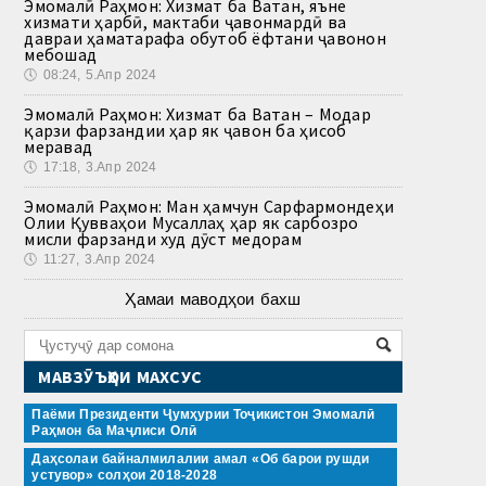
Эмомалӣ Раҳмон: Хизмат ба Ватан, яъне
хизмати ҳарбӣ, мактаби ҷавонмардӣ ва
давраи ҳаматарафа обутоб ёфтани ҷавонон
мебошад
🕔
08:24, 5.Апр 2024
Эмомалӣ Раҳмон: Хизмат ба Ватан – Модар
қарзи фарзандии ҳар як ҷавон ба ҳисоб
меравад
🕔
17:18, 3.Апр 2024
Эмомалӣ Раҳмон: Ман ҳамчун Сарфармондеҳи
Олии Қувваҳои Мусаллаҳ ҳар як сарбозро
мисли фарзанди худ дӯст медорам
🕔
11:27, 3.Апр 2024
Ҳамаи маводҳои бахш
МАВЗӮЪҲОИ МАХСУС
Паёми Президенти Ҷумҳурии Тоҷикистон Эмомалӣ
Раҳмон ба Маҷлиси Олӣ
Даҳсолаи байналмилалии амал «Об барои рушди
устувор» солҳои 2018-2028