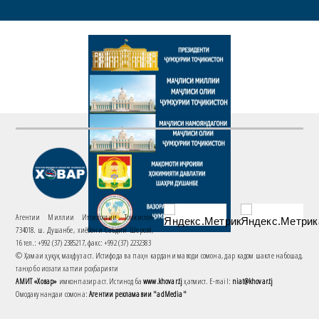
Агентии Миллии Иттилоотии Тоҷикистон
734018. ш. Душанбе, хиёбони Саъдии Шерозӣ,
16 тел.: +992 (37) 2385217, факс: +992 (37) 2232383
© Ҳамаи ҳуқуқ маҳфуз аст. Истифода ва паҳн кардани маводи сомона, дар кадом шакле набошад,
танҳо бо иҷозати хаттии роҳбарияти
АМИТ «Ховар»
имконпазир аст. Истинод ба
www.khovar.tj
ҳатмист. E-mail:
niat@khovar.tj
Омодакунандаи сомона:
Агентии рекламавии "adMedia"