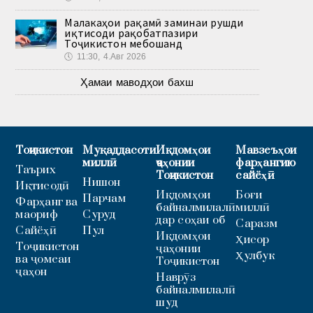
Малакаҳои рақамӣ заминаи рушди
иқтисоди рақобатпазири
Тоҷикистон мебошанд
🕔
11:30, 4.Авг 2026
Ҳамаи маводҳои бахш
Тоҷикистон
Муқаддасоти
Иқдомҳои
Мавзеъҳои
миллӣ
ҷаҳонии
фарҳангию
Таърих
Тоҷикистон
сайёҳӣ
Нишон
Иқтисодӣ
Иқдомҳои
Боғи
Парчам
Фарҳанг ва
байналмилалӣ
миллӣ
маориф
Суруд
дар соҳаи об
Саразм
Сайёҳӣ
Пул
Иқдомҳои
Ҳисор
Тоҷикистон
ҷаҳонии
Ҳулбук
ва ҷомеаи
Тоҷикистон
ҷаҳон
Наврӯз
байналмилалӣ
шуд