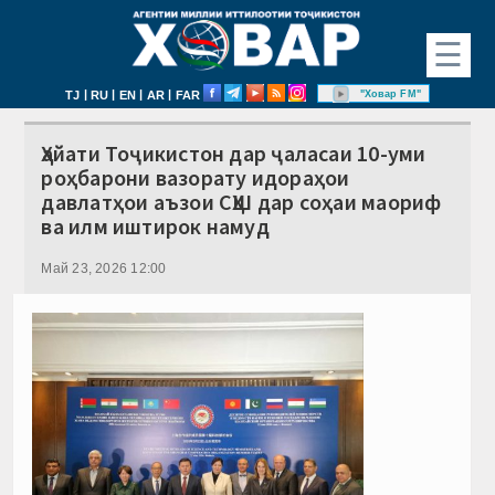
☰
|
|
|
|
"Ховар FM"
TJ
RU
EN
AR
FAR
Ҳайати Тоҷикистон дар ҷаласаи 10-уми
роҳбарони вазорату идораҳои
давлатҳои аъзои СҲШ дар соҳаи маориф
ва илм иштирок намуд
Май 23, 2026 12:00