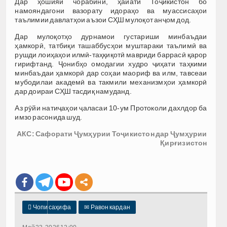
Дар ҳошияи чорабинӣ, ҳайати Тоҷикистон бо
намояндагони вазорату идораҳо ва муассисаҳои
таълимии давлатҳои аъзои СҲШ мулоқот анҷом дод.
Дар мулоқотҳо дурнамои густариши минбаъдаи
ҳамкорӣ, татбиқи ташаббусҳои муштараки таълимӣ ва
рушди лоиҳаҳои илмӣ-таҳқиқотӣ мавриди баррасӣ қарор
гирифтанд. Ҷонибҳо омодагии худро ҷиҳати таҳкими
минбаъдаи ҳамкорӣ дар соҳаи маориф ва илм, тавсеаи
мубодилаи академӣ ва такмили механизмҳои ҳамкорӣ
дар доираи СҲШ тасдиқ намуданд.
Аз рӯйи натиҷаҳои ҷаласаи 10-ум Протоколи дахлдор ба
имзо расонида шуд.
АКС: Сафорати Ҷумҳурии Тоҷикистон дар Ҷумҳурии
Қирғизистон

Чопи саҳифа
✉
Равон кардан