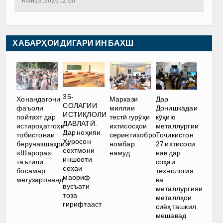
Май 23, 2026 12:00
ХАБАРҲОИ ДИГАРИ ИН БАХШ
35-
Хонандагони
Маркази
Дар
СОЛАГИИ
фаъоли
миллии
Донишкадаи
ИСТИҚЛОЛИ
пойтахт дар
тестӣ гурӯҳи
кӯҳию
ДАВЛАТӢ.
истироҳатгоҳи
ихтисосҳои
металлургии
Дар ноҳияи
тобистонаи
серинтихобро
Тоҷикистон
Хуросон
беруназшаҳрии
номбар
27 ихтисоси
сохтмони
«Шарора»
намуд
нав дар
иншооти
таътили
соҳаи
соҳаи
босамар
технология
маориф
мегузаронанд
ва
вусъати
металлургияи
тоза
металлҳои
гирифтааст
сиёҳ ташкил
мешавад