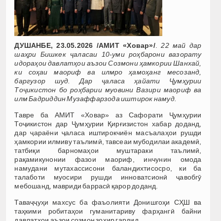
ДУШАНБЕ, 23.05.2026 /АМИТ «Ховар»/
.
22 май дар
шаҳри Бишкек ҷаласаи 10-уми роҳбарони вазорату
идораҳои давлатҳои аъзои Созмони ҳамкории Шанхай,
ки соҳаи маориф ва илмро ҳамоҳанг месозанд,
баргузор шуд. Дар ҷаласа ҳайати Ҷумҳурии
Тоҷикистон бо роҳбарии муовини Вазири маориф ва
илм Бадриддин Музаффарзода иштирок намуд.
Тавре ба АМИТ «Ховар» аз Сафорати Ҷумҳурии
Тоҷикистон дар Ҷумҳурии Қирғизистон хабар доданд,
дар ҷараёни ҷаласа иштирокчиён масъалаҳои рушди
ҳамкории илмиву таълимӣ, тавсеаи мубодилаи академӣ,
татбиқи барномаҳои муштараки таълимӣ,
рақамикунонии фазои маориф, инчунин омода
намудани мутахассисони баландихтисосро, ки ба
талаботи муосири рушди инноватсионӣ ҷавобгӯ
мебошанд, мавриди баррасӣ қарор доданд.
Таваҷҷуҳи махсус ба фаъолияти Донишгоҳи СҲШ ва
таҳкими робитаҳои гуманитариву фарҳангӣ байни
давлатҳои аъзои созмон зоҳир гардид.