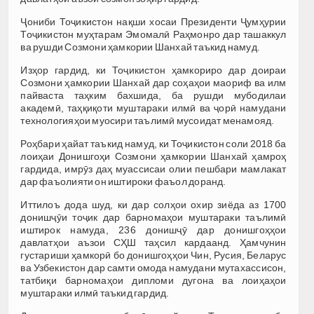
Ҷониби Тоҷикистон нақши хосаи Президенти Ҷумҳурии
Тоҷикистон муҳтарам Эмомалӣ Раҳмонро дар ташаккул
ва рушди Созмони ҳамкории Шанхай таъкид намуд.
Изҳор гардид, ки Тоҷикистон ҳамкориро дар доираи
Созмони ҳамкории Шанхай дар соҳаҳои маориф ва илм
пайваста таҳким бахшида, ба рушди мубодилаи
академӣ, таҳқиқоти муштараки илмӣ ва ҷорӣ намудани
технологияҳои муосири таълимӣ мусоидат менамояд.
Роҳбари ҳайат таъкид намуд, ки Тоҷикистон соли 2018 ба
лоиҳаи Донишгоҳи Созмони ҳамкории Шанхай ҳамроҳ
гардида, имрӯз даҳ муассисаи олии пешбари мамлакат
дар фаъолияти он иштироки фаъол доранд.
Иттилоъ дода шуд, ки дар солҳои охир зиёда аз 1700
донишҷӯи тоҷик дар барномаҳои муштараки таълимӣ
иштирок намуда, 236 донишҷӯ дар донишгоҳҳои
давлатҳои аъзои СҲШ таҳсил кардаанд. Ҳамчунин
густариши ҳамкорӣ бо донишгоҳҳои Чин, Русия, Беларус
ва Узбекистон дар самти омода намудани мутахассисон,
татбиқи барномаҳои дипломи дугона ва лоиҳаҳои
муштараки илмӣ таъкид гардид.