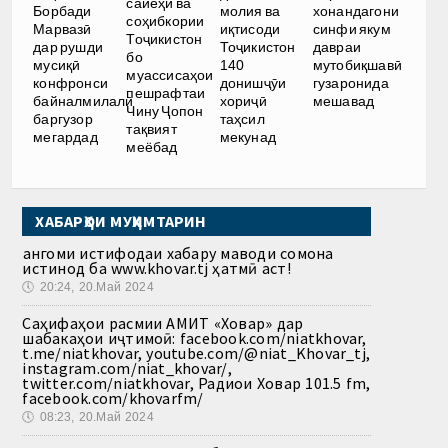
сайёҳӣ ва
Борбади
молия ва
хонандагони
соҳибкории
Марвазӣ
иқтисоди
синфи якум
Тоҷикистон
дар рушди
Тоҷикистон
давраи
бо
мусиқӣ
140
мутобиқшавӣ
муассисаҳои
конфронси
донишҷӯи
гузаронида
пешрафтаи
байналмилалӣ
хориҷӣ
мешавад
Чину Ҷопон
баргузор
таҳсил
тақвият
мегардад
мекунад
меёбад
ХАБАРҲОИ МУҲИМТАРИН
Ҳангоми истифодаи хабару маводи сомона
истинод ба www.khovar.tj ҳатмӣ аст!
🕔
20:24, 20.Май 2024
Саҳифаҳои расмии АМИТ «Ховар» дар
шабакаҳои иҷтимоӣ: facebook.com/niatkhovar,
t.me/niatkhovar, youtube.com/@niat_Khovar_tj,
instagram.com/niat_khovar/,
twitter.com/niatkhovar, Радиои Ховар 101.5 fm,
facebook.com/khovarfm/
🕔
08:23, 20.Май 2024