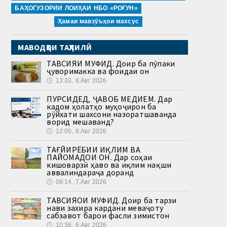
БАҲОГУЗОРИИ ЛОИҲАИ НБО «РОҒУН»
Ҳамаи мавзӯъҳои махсус
МАВОДҲОИ ТАҲЛИЛӢ
ТАВСИЯИ МУФИД. Доир ба пӯпаки
ҷуворимакка ва фоидаи он
🕔
13:33, 8.Авг 2026
ПУРСИДЕД, ҶАВОБ МЕДИҲЕМ. Дар
кадом ҳолатҳо муҳоҷирон ба
рӯйхати шахсони назоратшаванда
ворид мешаванд?
🕔
12:00, 8.Авг 2026
ТАҒЙИРЁБИИ ИҚЛИМ ВА
ПАЙОМАДҲОИ ОН. Дар соҳаи
кишоварзӣ ҳаво ва иқлим нақши
аввалиндараҷа доранд
🕔
09:14, 7.Авг 2026
ТАВСИЯҲОИ МУФИД. Доир ба тарзи
нави захира кардани меваҷоту
сабзавот барои фасли зимистон
🕔
10:36, 6.Авг 2026