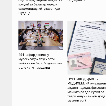
оид ба муҳоҷирати меҳнатии
гардидааст
қонунӣ ва бехатар корҳои
фаҳмондадиҳӣ гузаронида
шуданд
494 нафар донишҷӯ
муассисаҳои таҳсилоти
миёнаи касбиро бо дипломи
аъло хатм намуданд
ПУРСИДЕД, ҶАВОБ
МЕДИҲЕМ. Чӣ гуна патен
аз даст надода, фаъолия
меҳнатиро дар Русия ба
таври қонунӣ анҷом дода
мумкин аст?