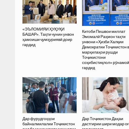
«ЭЪЛОМИЯИ ҲУҚУҚИ
Китоби Пешвои миллат
БАШАР». Таҳти чунин унвон
Эмомалӣ Раҳмон таҳти
ҳамоиши ҷумҳуриявӣ доир
унвони «Ҳизби Халқии
гардид
Демократии Тоҷикистон 
марҳилаҳои рушди
Тоҷикистони
соҳибистиқлол» рӯнамо
гардид
Дар фурудгоҳҳои
Дар Тоҷикистон Даҳаи
байналмилалии Тоҷикистон
дастгирии шири модар оғ