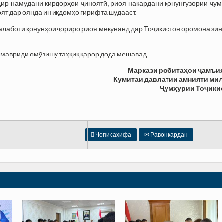
дир намудани кирдорҳои ҷиноятӣ, риоя накардани қонунгузории ҷу
ят дар оянда ин иқдомҳо гирифта шудааст.
и талаботи қонунҳои ҷориро риоя мекунанд дар Тоҷикистон оромона зи
ӣ мавриди омӯзишу таҳқиқ қарор дода мешавад.
Маркази робитаҳои ҷамъи
Кумитаи давлатии амнияти ми
Ҷумҳурии Тоҷики

Чопи саҳифа
✉
Равон кардан