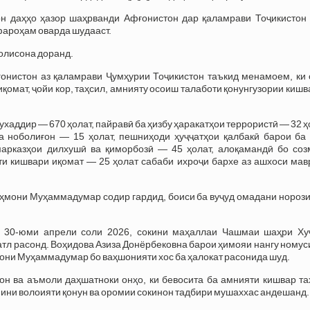
н даҳҳо ҳазор шаҳрванди Афғонистон дар қаламрави Тоҷикистон 
фароҳам оварда шудааст.
холисона доранд.
онистон аз қаламрави Ҷумҳурии Тоҷикистон таъкид менамоем, ки 
иқомат, ҷойи кор, таҳсил, амнияту осоиш талаботи қонунгузории киш
хаддир — 670 ҳолат, пайравӣ ба ҳизбу ҳаракатҳои террористӣ — 32 ҳ
а ноболиғон — 15 ҳолат, пешниҳоди ҳуҷҷатҳои қалбакӣ барои ба 
арказҳои дилхушӣ ва қиморбозӣ — 45 ҳолат, алоқамандӣ бо соз
ти кишвари иқомат — 25 ҳолат сабаби ихроҷи бархе аз ашхоси мав
аҳмони Муҳаммадумар содир гардид, боиси ба вуҷуд омадани нороз
30-юми апрели соли 2026, сокини маҳаллаи Чашмаи шаҳри Ху
тл расонд. Воҳидова Азиза Донёрбековна барои ҳимояи нангу номус
они Муҳаммадумар бо ваҳшонияти хос ба ҳалокат расонида шуд.
н ва аъмоли даҳшатноки онҳо, ки бевосита ба амнияти кишвар та
мини волоияти қонун ва оромии сокинон тадбири мушаххас андешанд.