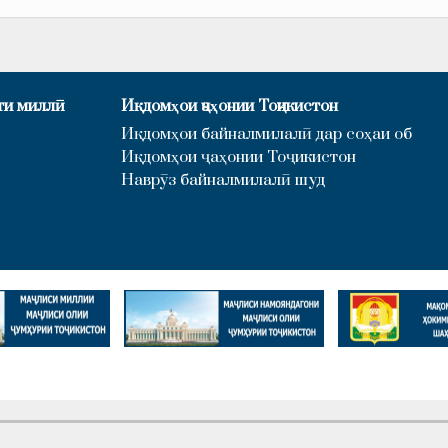
ти миллӣ
Иқдомҳои ҷаҳонии Тоҷикистон
Иқдомҳои байналмилалӣ дар соҳаи об
Иқдомҳои ҷаҳонии Тоҷикистон
Наврӯз байналмилалӣ шуд