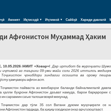
иҷӣ
Амният
Иқтисодӣ
Иҷтимоӣ
Сайёҳӣ
Хариди давлатӣ
нди Афғонистон Муҳаммад Ҳаким
 10.05.2026 /АМИТ «Ховар»/
.
Дар иртибот ба муроҷиати Шумо
и иҷтимоӣ аз таърихи 09-уми майи соли 2026 иттилоъ медиҳем
 Тоҷикистон ҷонибдори зиндагии осоишта ва орому пешр
ӯсту ҳамҷавори афғон аст.
Тоҷикистон пайваста аз минбарҳои баланди байналмилалӣ давла
а ҳалли буҳрони Афғонистон даъват намуда, барои барқарории с
р ин сарзамин саъю талоши воқеӣ мекунад.
 Тоҷикистон дар тӯли 35 сол Ватани дуюми муҳоҷирати се н
и Афғонистон гардида, ба ҳуқуқу озодиҳои онҳо арҷ гузоштааст.