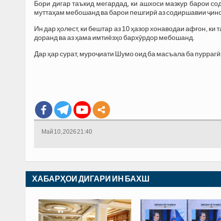
Бори дигар таъкид мегардад, ки ашхоси мазкур барои со
муттаҳам мебошанд ва барои пешгирӣ аз содиршавии ҷино
Ин дар ҳолест, ки бештар аз 10 ҳазор хонаводаи афғон, к
доранд ва аз ҳама имтиёзҳо бархӯрдор мебошанд.
Дар ҳар сурат, муроҷиати Шумо оид ба масъала ба пурраг
Май 10, 2026 21:40
ХАБАРҲОИ ДИГАРИ ИН БАХШ