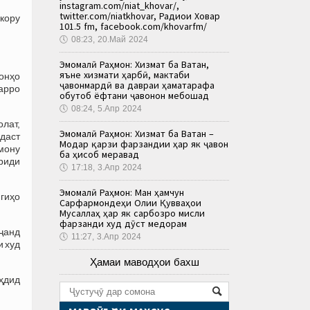
instagram.com/niat_khovar/,
twitter.com/niatkhovar, Радиои Ховар
кору
101.5 fm, facebook.com/khovarfm/
🕔
08:23, 20.Май 2024
Эмомалӣ Раҳмон: Хизмат ба Ватан,
яъне хизмати ҳарбӣ, мактаби
онҳо
ҷавонмардӣ ва давраи ҳаматарафа
варро
обутоб ёфтани ҷавонон мебошад
🕔
08:24, 5.Апр 2024
олат,
Эмомалӣ Раҳмон: Хизмат ба Ватан –
даст
Модар қарзи фарзандии ҳар як ҷавон
мону
ба ҳисоб меравад
риди
🕔
17:18, 3.Апр 2024
Эмомалӣ Раҳмон: Ман ҳамчун
игиҳо
Сарфармондеҳи Олии Қувваҳои
Мусаллаҳ ҳар як сарбозро мисли
фарзанди худ дӯст медорам
ҷанд
🕔
11:27, 3.Апр 2024
и худ
Ҳамаи маводҳои бахш
ҳдид