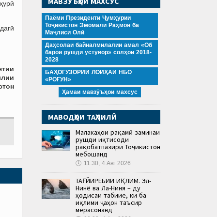
МАВЗӮЪҲОИ МАХСУС
мҳурӣ
Паёми Президенти Ҷумҳурии
Тоҷикистон Эмомалӣ Раҳмон ба
ндагӣ
Маҷлиси Олӣ
Даҳсолаи байналмилалии амал «Об
барои рушди устувор» солҳои 2018-
2028
ятии
БАҲОГУЗОРИИ ЛОИҲАИ НБО
ллии
«РОҒУН»
стон
Ҳамаи мавзӯъҳои махсус
МАВОДҲОИ ТАҲЛИЛӢ
Малакаҳои рақамӣ заминаи
рушди иқтисоди
рақобатпазири Тоҷикистон
мебошанд
🕔
11:30, 4.Авг 2026
ТАҒЙИРЁБИИ ИҚЛИМ. Эл-
Нинё ва Ла-Ниня – ду
ҳодисаи табиие, ки ба
иқлими ҷаҳон таъсир
мерасонанд