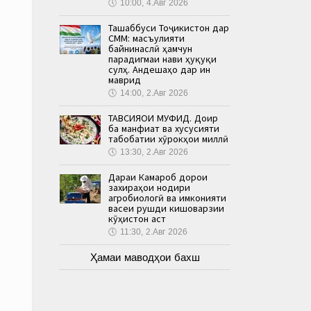
🕔
10:00, 4.Авг 2026
Ташаббуси Тоҷикистон дар
СММ: масъулияти
байнинаслӣ ҳамчун
парадигмаи нави ҳуқуқи
сулҳ. Андешаҳо дар ин
маврид
🕔
14:00, 2.Авг 2026
ТАВСИЯҲОИ МУФИД. Доир
ба манфиат ва хусусияти
табобатии хӯрокҳои миллӣ
🕔
13:30, 2.Авг 2026
Дараи Камароб дорои
захираҳои нодири
агробиологӣ ва имконияти
васеи рушди кишоварзии
кӯҳистон аст
🕔
11:30, 2.Авг 2026
Ҳамаи маводҳои бахш