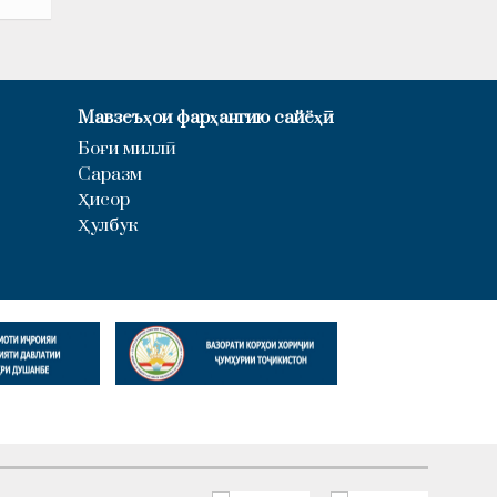
Мавзеъҳои фарҳангию сайёҳӣ
Боғи миллӣ
Саразм
Ҳисор
Ҳулбук