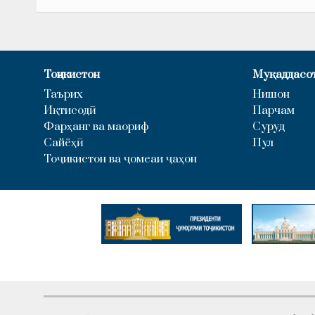
Тоҷикистон
Муқаддасо
Таърих
Нишон
Иқтисодӣ
Парчам
Фарҳанг ва маориф
Суруд
Сайёҳӣ
Пул
Тоҷикистон ва ҷомеаи ҷаҳон