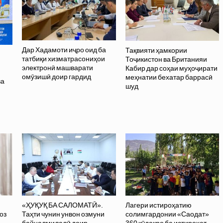
Дар Хадамоти иҷро оид ба
Тақвияти ҳамкории
татбиқи хизматрасониҳои
Тоҷикистон ва Британияи
электронӣ машварати
Кабир дар соҳаи муҳоҷирати
омӯзишӣ доир гардид
меҳнатии бехатар баррасӣ
ва
шуд
ӣ
«ҲУҚУҚ БА САЛОМАТӢ».
Лагери истироҳатию
оз
Таҳти чунин унвон озмуни
солимгардонии «Саодат»