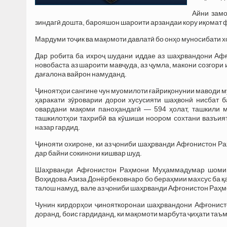
Айни замо
зиндагӣ дошта, барояшон шароити арзандаи кору иқомат 
Мардуми тоҷик ва мақомоти давлатӣ бо онҳо муносибати 
Дар робита ба ихроҷ шудани иддае аз шаҳрвандони Афғ
новобаста аз шароити мавҷуда, аз ҷумла, макони созгори 
дағалона вайрон намуданд.
Ҷиноятҳои сангине чун муомилоти ғайриқонунии маводи му
ҳаракати зӯроварии дорои хусусияти шаҳвонӣ нисбат б
овардани мақоми паноҳандагӣ — 594 ҳолат, ташкили м
ташкилотҳои тахрибӣ ва кӯшиши ноором сохтани вазъия
назар гардид.
Ҷинояти охироне, ки аз ҷониби шаҳрванди Афғонистон Р
дар байни сокинони кишвар шуд.
Шаҳрванди Афғонистон Раҳмони Муҳаммадумар шоми 
Воҳидова Азиза Донёрбековнаро бо бераҳмии махсус ба қа
талош намуд, вале аз ҷониби шаҳрванди Афғонистон Раҳм
Чунин кирдорҳои ҷинояткоронаи шаҳрвандони Афғонисто
доранд, боис гардиданд, ки мақомоти марбута ҷиҳати таъ