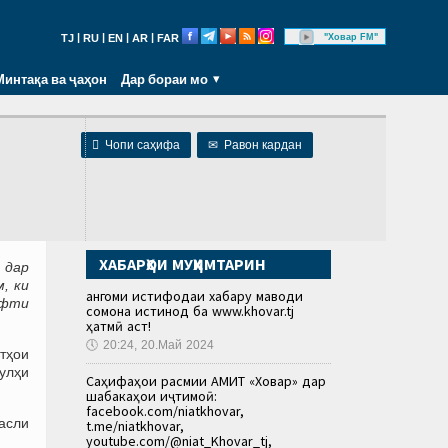
|
|
|
|
"Ховар FM"
TJ
RU
EN
AR
FAR
Минтақа ва ҷаҳон
Дар бораи мо

Чопи саҳифа
✉
Равон кардан
ХАБАРҲОИ МУҲИМТАРИН
 дар
, ки
Ҳангоми истифодаи хабару маводи
афти
сомона истинод ба www.khovar.tj
ҳатмӣ аст!
🕔
20:24, 20.Май 2024
тҳои
улҳи
Саҳифаҳои расмии АМИТ «Ховар» дар
шабакаҳои иҷтимоӣ:
facebook.com/niatkhovar,
асли
t.me/niatkhovar,
youtube.com/@niat_Khovar_tj,