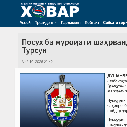
Асосӣ
Президент
Парламент
Пойтахт
Сиёсати хор
Посух ба муроҷиати шаҳрва
Турсун
Май 10, 2026 21:40
ДУШАНБЕ,
шабакаҳо
Ҷумҳурии
мардуми д
Ҷумҳурии 
ҷаҳонро б
пойдор да
Ҷумҳурии
шаҳрвандон