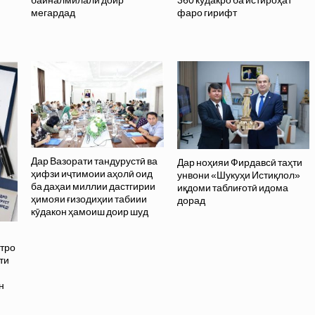
байналмилалӣ доир
360 кӯдакро ба истироҳат
мегардад
фаро гирифт
Дар Вазорати тандурустӣ ва
Дар ноҳияи Фирдавсӣ таҳти
ҳифзи иҷтимоии аҳолӣ оид
унвони «Шукуҳи Истиқлол»
ба даҳаи миллии дастгирии
иқдоми таблиғотӣ идома
ҳимояи ғизодиҳии табиии
дорад
кӯдакон ҳамоиш доир шуд
тро
ти
н