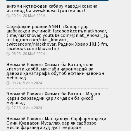
Ҳангоми истифодаи хабару маводи сомона
истинод ба www.khovar.tj ҳатмӣ аст!
🕔
20:24, 20.Май 2024
Саҳифаҳои расмии АМИТ «Ховар» дар
шабакаҳои иҷтимоӣ: facebook.com/niatkhovar,
t.me/niatkhovar, youtube.com/@niat_Khovar_tj,
instagram.com/niat_khovar/,
twitter.com/niatkhovar, Радиои Ховар 101.5 fm,
facebook.com/khovarfm/
🕔
08:23, 20.Май 2024
Эмомалӣ Раҳмон: Хизмат ба Ватан, яъне
хизмати ҳарбӣ, мактаби ҷавонмардӣ ва
давраи ҳаматарафа обутоб ёфтани ҷавонон
мебошад
🕔
08:24, 5.Апр 2024
Эмомалӣ Раҳмон: Хизмат ба Ватан – Модар
қарзи фарзандии ҳар як ҷавон ба ҳисоб
меравад
🕔
17:18, 3.Апр 2024
Эмомалӣ Раҳмон: Ман ҳамчун Сарфармондеҳи
Олии Қувваҳои Мусаллаҳ ҳар як сарбозро
мисли фарзанди худ дӯст медорам