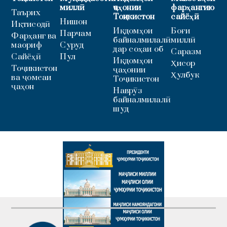
миллӣ
ҷаҳонии
фарҳангию
Таърих
Тоҷикистон
сайёҳӣ
Нишон
Иқтисодӣ
Иқдомҳои
Боғи
Парчам
Фарҳанг ва
байналмилалӣ
миллӣ
маориф
Суруд
дар соҳаи об
Саразм
Сайёҳӣ
Пул
Иқдомҳои
Ҳисор
Тоҷикистон
ҷаҳонии
Ҳулбук
ва ҷомеаи
Тоҷикистон
ҷаҳон
Наврӯз
байналмилалӣ
шуд