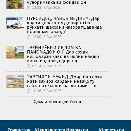
ҷуворимакка ва фоидаи он
🕔
13:33, 8.Авг 2026
ПУРСИДЕД, ҶАВОБ МЕДИҲЕМ. Дар
кадом ҳолатҳо муҳоҷирон ба
рӯйхати шахсони назоратшаванда
ворид мешаванд?
🕔
12:00, 8.Авг 2026
ТАҒЙИРЁБИИ ИҚЛИМ ВА
ПАЙОМАДҲОИ ОН. Дар соҳаи
кишоварзӣ ҳаво ва иқлим нақши
аввалиндараҷа доранд
🕔
09:14, 7.Авг 2026
ТАВСИЯҲОИ МУФИД. Доир ба тарзи
нави захира кардани меваҷоту
сабзавот барои фасли зимистон
🕔
10:36, 6.Авг 2026
Ҳамаи маводҳои бахш
Тоҷикистон
Муқаддасоти
Иқдомҳои
Мавзеъҳои