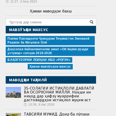
🕔
11:27, 3.Апр 2024
Ҳамаи маводҳои бахш
МАВЗӮЪҲОИ МАХСУС
Паёми Президенти Ҷумҳурии Тоҷикистон Эмомалӣ
Раҳмон ба Маҷлиси Олӣ
Даҳсолаи байналмилалии амал «Об барои рушди
устувор» солҳои 2018-2028
БАҲОГУЗОРИИ ЛОИҲАИ НБО «РОҒУН»
Ҳамаи мавзӯъҳои махсус
МАВОДҲОИ ТАҲЛИЛӢ
35-СОЛАГИИ ИСТИҚЛОЛИ ДАВЛАТӢ
ВА ОСОРХОНАИ МИЛЛӢ. Нақши ин
ниҳод дар ҳифзу муаррифии
дастовардҳои истиқлол муҳим аст
🕔
15:39, 8.Авг 2026
ТАВСИЯИ МУФИД. Доир ба пӯпаки