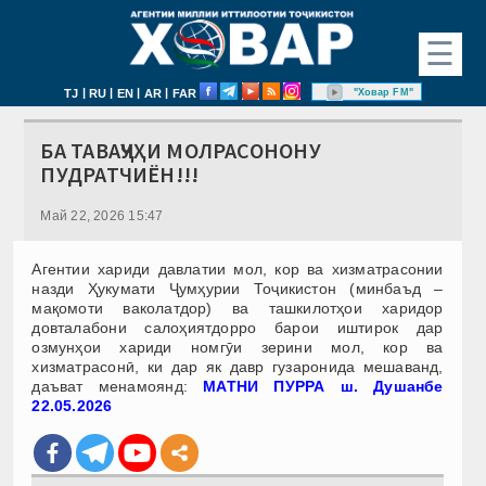
☰
|
|
|
|
"Ховар FM"
TJ
RU
EN
AR
FAR
БА ТАВАҶҶУҲИ МОЛРАСОНОНУ
ПУДРАТЧИЁН!!!
Май 22, 2026 15:47
Агентии хариди давлатии мол, кор ва хизматрасонии
назди Ҳукумати Ҷумҳурии Тоҷикистон (минбаъд –
мақомоти ваколатдор) ва ташкилотҳои харидор
довталабони салоҳиятдорро барои иштирок дар
озмунҳои хариди номгӯи зерини мол, кор ва
хизматрасонӣ, ки дар як давр гузаронида мешаванд,
даъват менамоянд:
МАТНИ ПУРРА ш. Душанбе
22.05.2026