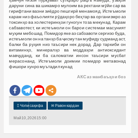
даруни сина ва шикамро мулоим ва рехтани мӯйи сар ва
гирифтани вазни зиёдро пешгирӣ менамояд. Истеъмоли
карам низ фаъолияти рӯдаҳоро беҳтар ва организмро аз
токсинҳо ва холестеринҳои гуногун тоза мекунад. Карам
сабзавотест, ки истеъмоли он барои системаи масуният
муҳим мебошад. Помидор яке аз сабзавоти серғизо буда,
истеъмоли он на танҳо ба ҷисму тан муфиду судманд аст,
балки ба руҳия низ таъсири нек дорад. Дар таркиби он
витаминҳо, минералҳо ва моддаҳои антиоксидант
мавҷуданд, ки ба саломатии инсон таъсири мусбат
мерасонанд. Истеъмоли доимии помидор метавонад
фишори хунро муътадил кунад
АКС аз манбаъҳои боз

Чопи саҳифа
✉
Равон кардан
Май 10, 2026 15:00