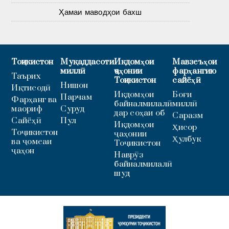
Ҳамаи маводҳои бахш
Тоҷикистон
Муқаддасоти
Иқдомҳои
Мавзеъҳои
миллӣ
ҷаҳонии
фарҳангию
Таърих
Тоҷикистон
сайёҳӣ
Нишон
Иқтисодӣ
Иқдомҳои
Боғи
Парчам
Фарҳанг ва
байналмилалӣ
миллӣ
маориф
Суруд
дар соҳаи об
Саразм
Сайёҳӣ
Пул
Иқдомҳои
Ҳисор
Тоҷикистон
ҷаҳонии
Ҳулбук
ва ҷомеаи
Тоҷикистон
ҷаҳон
Наврӯз
байналмилалӣ
шуд