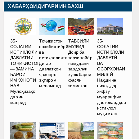
ХАБАРҲОИ ДИГАРИ ИН БАХШ
35-
35-
Тоҷикистон
ТАВСИЯИ
СОЛАГИИ
СОЛАГИИ
соҳибихтиёрӣ
МУФИД.
ИСТИҚЛОЛИ
ИСТИҚЛОЛИ
ва
Доир ба
ДАВЛАТӢ
ДАВЛАТИИ
истиқлолияти
тарзи тайёр
ВА
ТОҶИКИСТОН
дигар
намудани
ОСОРХОНАИ
— ЗАМИНА
давлатҳои
зардолуи
МИЛЛӢ.
БАРОИ
ҷаҳонро
хушк барои
Нақши ин
ИМКОНОТИ
эҳтиром
фасли
ниҳод дар
НАВ.
менамояд
зимистон
ҳифзу
Мулоҳизаҳо
муаррифии
дар ин
дастовардҳои
маврид
истиқлол
муҳим аст