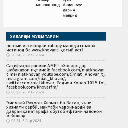
мерасонанд
Андешаҳо
дар ин
маврид
ХАБАРҲОИ МУҲИМТАРИН
Ҳангоми истифодаи хабару маводи сомона
истинод ба www.khovar.tj ҳатмӣ аст!
🕔
20:24, 20.Май 2024
Саҳифаҳои расмии АМИТ «Ховар» дар
шабакаҳои иҷтимоӣ: facebook.com/niatkhovar,
t.me/niatkhovar, youtube.com/@niat_Khovar_tj,
instagram.com/niat_khovar/,
twitter.com/niatkhovar, Радиои Ховар 101.5 fm,
facebook.com/khovarfm/
🕔
08:23, 20.Май 2024
Эмомалӣ Раҳмон: Хизмат ба Ватан, яъне
хизмати ҳарбӣ, мактаби ҷавонмардӣ ва
давраи ҳаматарафа обутоб ёфтани ҷавонон
мебошад
🕔
08:24, 5.Апр 2024