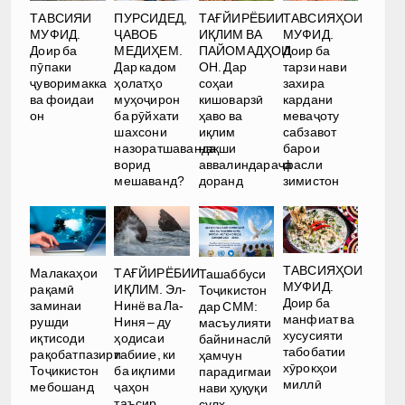
ТАВСИЯИ
ПУРСИДЕД,
ТАҒЙИРЁБИИ
ТАВСИЯҲОИ
МУФИД.
ҶАВОБ
ИҚЛИМ ВА
МУФИД.
Доир ба
МЕДИҲЕМ.
ПАЙОМАДҲОИ
Доир ба
пӯпаки
Дар кадом
ОН. Дар
тарзи нави
ҷуворимакка
ҳолатҳо
соҳаи
захира
ва фоидаи
муҳоҷирон
кишоварзӣ
кардани
он
ба рӯйхати
ҳаво ва
меваҷоту
шахсони
иқлим
сабзавот
назоратшаванда
нақши
барои
ворид
аввалиндараҷа
фасли
мешаванд?
доранд
зимистон
ТАВСИЯҲОИ
Малакаҳои
ТАҒЙИРЁБИИ
Ташаббуси
МУФИД.
рақамӣ
ИҚЛИМ. Эл-
Тоҷикистон
Доир ба
заминаи
Нинё ва Ла-
дар СММ:
манфиат ва
рушди
Ниня – ду
масъулияти
хусусияти
иқтисоди
ҳодисаи
байнинаслӣ
табобатии
рақобатпазири
табиие, ки
ҳамчун
хӯрокҳои
Тоҷикистон
ба иқлими
парадигмаи
миллӣ
мебошанд
ҷаҳон
нави ҳуқуқи
таъсир
сулҳ.