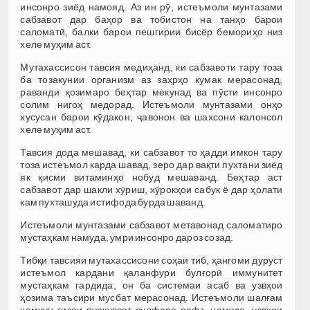
инсонро зиёд намояд. Аз ин рӯ, истеъмоли мунтазами
сабзавот дар баҳор ва тобистон на танҳо барои
саломатӣ, балки барои пешгирии бисёр бемориҳо низ
хеле муҳим аст.
Мутахассисон тавсия медиҳанд, ки сабзавоти тару тоза
ба тозакунии организм аз заҳрҳо кумак мерасонад,
раванди ҳозимаро беҳтар мекунад ва пӯсти инсонро
солим нигоҳ медорад. Истеъмоли мунтазами онҳо
хусусан барои кӯдакон, ҷавонон ва шахсони калонсол
хеле муҳим аст.
Тавсия дода мешавад, ки сабзавот то ҳадди имкон тару
тоза истеъмол карда шавад, зеро дар вақти пухтани зиёд
як қисми витаминҳо нобуд мешаванд. Беҳтар аст
сабзавот дар шакли хӯриш, хӯрокҳои сабук ё дар ҳолати
кам пухташуда истифода бурда шаванд.
Истеъмоли мунтазами сабзавот метавонад саломатиро
мустаҳкам намуда, умри инсонро дароз созад.
Тибқи тавсияи мутахассисони соҳаи тиб, ҳангоми дуруст
истеъмол кардани қаланфури булғорӣ иммунитет
мустаҳкам гардида, он ба системаи асаб ва узвҳои
ҳозима таъсири мусбат мерасонад. Истеъмоли шалғам
ҳамчун ғизои пурқувват сулфаро рафъ намуда, узвҳои