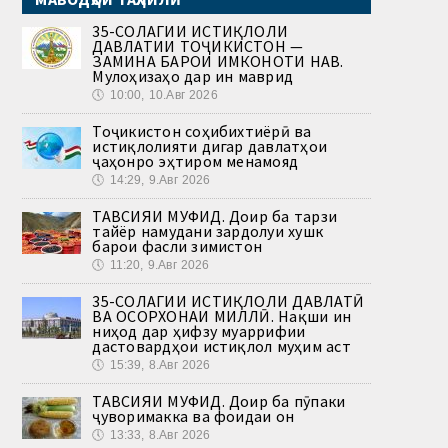
35-СОЛАГИИ ИСТИҚЛОЛИ
ДАВЛАТИИ ТОҶИКИСТОН —
ЗАМИНА БАРОИ ИМКОНОТИ НАВ.
Мулоҳизаҳо дар ин маврид
🕔
10:00, 10.Авг 2026
Тоҷикистон соҳибихтиёрӣ ва
истиқлолияти дигар давлатҳои
ҷаҳонро эҳтиром менамояд
🕔
14:29, 9.Авг 2026
ТАВСИЯИ МУФИД. Доир ба тарзи
тайёр намудани зардолуи хушк
барои фасли зимистон
🕔
11:20, 9.Авг 2026
35-СОЛАГИИ ИСТИҚЛОЛИ ДАВЛАТӢ
ВА ОСОРХОНАИ МИЛЛӢ. Нақши ин
ниҳод дар ҳифзу муаррифии
дастовардҳои истиқлол муҳим аст
🕔
15:39, 8.Авг 2026
ТАВСИЯИ МУФИД. Доир ба пӯпаки
ҷуворимакка ва фоидаи он
🕔
13:33, 8.Авг 2026