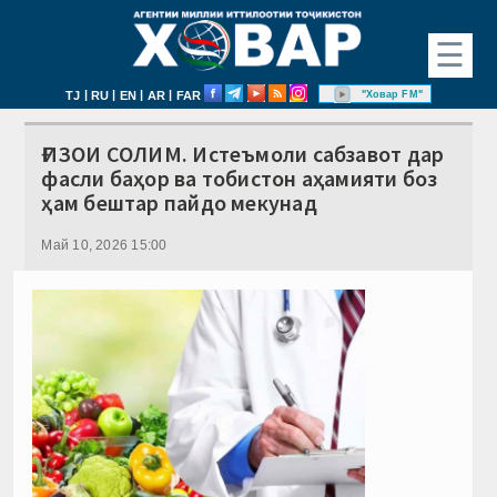
☰
|
|
|
|
"Ховар FM"
TJ
RU
EN
AR
FAR
ҒИЗОИ СОЛИМ. Истеъмоли сабзавот дар
фасли баҳор ва тобистон аҳамияти боз
ҳам бештар пайдо мекунад
Май 10, 2026 15:00