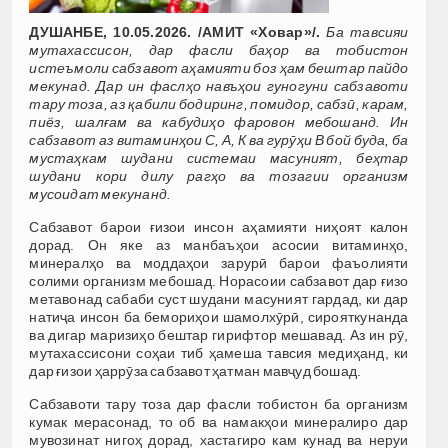
ДУШАНБЕ, 10.05.2026. /АМИТ «Ховар»/.
Ба тавсияи
мутахассисон, дар фасли баҳор ва тобистон
истеъмоли сабзавот аҳамияти боз ҳам бештар пайдо
мекунад. Дар ин фаслҳо навъҳои гуногуни сабзавоти
тару тоза, аз қабили бодиринг, помидор, сабзӣ, карам,
пиёз, шалғам ва кабудиҳо фаровон мебошанд. Ин
сабзавот аз витаминҳои С, А, К ва гурӯҳи В бой буда, ба
мустаҳкам шудани системаи масуният, беҳтар
шудани кори дилу рагҳо ва тозагии организм
мусоидат мекунанд.
Сабзавот барои ғизои инсон аҳамияти ниҳоят калон
дорад. Он яке аз манбаъҳои асосии витаминҳо,
минералҳо ва моддаҳои зарурӣ барои фаъолияти
солими организм мебошад. Норасоии сабзавот дар ғизо
метавонад сабаби суст шудани масуният гардад, ки дар
натиҷа инсон ба бемориҳои шамолхӯрӣ, сирояткунанда
ва дигар маризиҳо бештар гирифтор мешавад. Аз ин рӯ,
мутахассисони соҳаи тиб ҳамеша тавсия медиҳанд, ки
дар ғизои ҳаррӯза сабзавот ҳатман мавҷуд бошад.
Сабзавоти тару тоза дар фасли тобистон ба организм
кумак мерасонад, то об ва намакҳои минералиро дар
мувозинат нигоҳ дорад, хастагиро кам кунад ва неруи