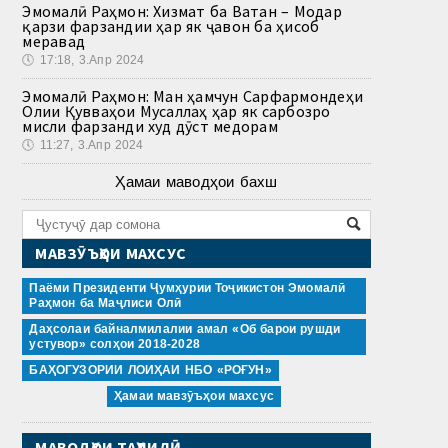
Эмомалӣ Раҳмон: Хизмат ба Ватан – Модар
қарзи фарзандии ҳар як ҷавон ба ҳисоб
меравад
🕔
17:18, 3.Апр 2024
Эмомалӣ Раҳмон: Ман ҳамчун Сарфармондеҳи
Олии Қувваҳои Мусаллаҳ ҳар як сарбозро
мисли фарзанди худ дӯст медорам
🕔
11:27, 3.Апр 2024
Ҳамаи маводҳои бахш
МАВЗӮЪҲОИ МАХСУС
Паёми Президенти Ҷумҳурии Тоҷикистон Эмомалӣ
Раҳмон ба Маҷлиси Олӣ
Даҳсолаи байналмилалии амал «Об барои рушди
устувор» солҳои 2018-2028
БАҲОГУЗОРИИ ЛОИҲАИ НБО «РОҒУН»
Ҳамаи мавзӯъҳои махсус
МАВОДҲОИ ТАҲЛИЛӢ