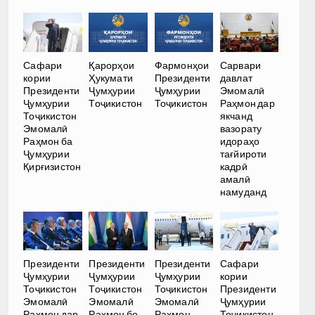
Сафари
Қарорҳои
Фармонҳои
Сарвари
кории
Ҳукумати
Президенти
давлат
Президенти
Ҷумҳурии
Ҷумҳурии
Эмомалӣ
Ҷумҳурии
Тоҷикистон
Тоҷикистон
Раҳмон дар
Тоҷикистон
якчанд
Эмомалӣ
вазорату
Раҳмон ба
идораҳо
Ҷумҳурии
тағйироти
Қирғизистон
кадрӣ
амалӣ
намуданд
Президенти
Президенти
Президенти
Сафари
Ҷумҳурии
Ҷумҳурии
Ҷумҳурии
кории
Тоҷикистон
Тоҷикистон
Тоҷикистон
Президенти
Эмомалӣ
Эмомалӣ
Эмомалӣ
Ҷумҳурии
Раҳмон дар
Раҳмон бо
Раҳмон
Тоҷикистон