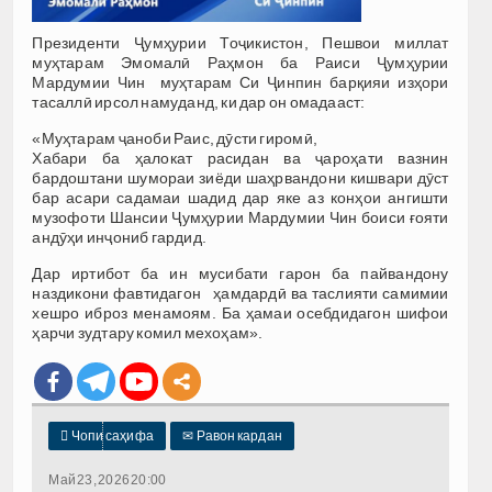
Президенти Ҷумҳурии Тоҷикистон, Пешвои миллат
муҳтарам Эмомалӣ Раҳмон ба Раиси Ҷумҳурии
Мардумии Чин муҳтарам Си Ҷинпин барқияи изҳори
тасаллӣ ирсол намуданд, ки дар он омадааст:
«Муҳтарам ҷаноби Раис, дӯсти гиромӣ,
Хабари ба ҳалокат расидан ва ҷароҳати вазнин
бардоштани шумораи зиёди шаҳрвандони кишвари дӯст
бар асари садамаи шадид дар яке аз конҳои ангишти
музофоти Шансии Ҷумҳурии Мардумии Чин боиси ғояти
андӯҳи инҷониб гардид.
Дар иртибот ба ин мусибати гарон ба пайвандону
наздикони фавтидагон ҳамдардӣ ва таслияти самимии
хешро иброз менамоям. Ба ҳамаи осебдидагон шифои
ҳарчи зудтару комил мехоҳам».

Чопи саҳифа
✉
Равон кардан
Май 23, 2026 20:00