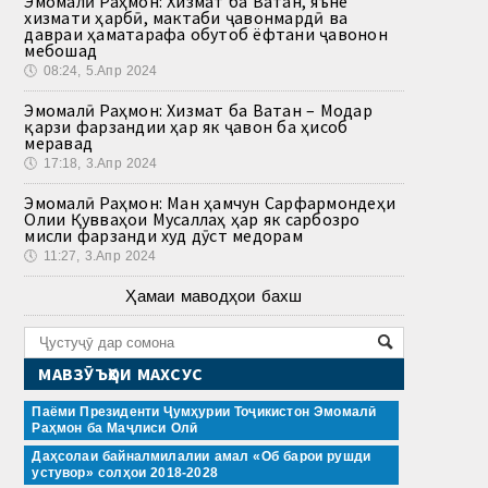
Эмомалӣ Раҳмон: Хизмат ба Ватан, яъне
хизмати ҳарбӣ, мактаби ҷавонмардӣ ва
давраи ҳаматарафа обутоб ёфтани ҷавонон
мебошад
🕔
08:24, 5.Апр 2024
Эмомалӣ Раҳмон: Хизмат ба Ватан – Модар
қарзи фарзандии ҳар як ҷавон ба ҳисоб
меравад
🕔
17:18, 3.Апр 2024
Эмомалӣ Раҳмон: Ман ҳамчун Сарфармондеҳи
Олии Қувваҳои Мусаллаҳ ҳар як сарбозро
мисли фарзанди худ дӯст медорам
🕔
11:27, 3.Апр 2024
Ҳамаи маводҳои бахш
МАВЗӮЪҲОИ МАХСУС
Паёми Президенти Ҷумҳурии Тоҷикистон Эмомалӣ
Раҳмон ба Маҷлиси Олӣ
Даҳсолаи байналмилалии амал «Об барои рушди
устувор» солҳои 2018-2028