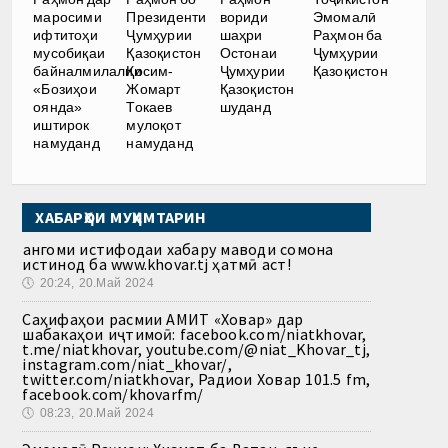
маросими
Президенти
вориди
Эмомалӣ
ифтитоҳи
Ҷумҳурии
шаҳри
Раҳмон ба
мусобиқаи
Қазоқистон
Остонаи
Ҷумҳурии
байналмилалии
Қосим-
Ҷумҳурии
Қазоқистон
«Бозиҳои
Жомарт
Қазоқистон
оянда»
Токаев
шуданд
иштирок
мулоқот
намуданд
намуданд
ХАБАРҲОИ МУҲИМТАРИН
Ҳангоми истифодаи хабару маводи сомона
истинод ба www.khovar.tj ҳатмӣ аст!
🕔
20:24, 20.Май 2024
Саҳифаҳои расмии АМИТ «Ховар» дар
шабакаҳои иҷтимоӣ: facebook.com/niatkhovar,
t.me/niatkhovar, youtube.com/@niat_Khovar_tj,
instagram.com/niat_khovar/,
twitter.com/niatkhovar, Радиои Ховар 101.5 fm,
facebook.com/khovarfm/
🕔
08:23, 20.Май 2024