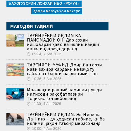
БАҲОГУЗОРИИ ЛОИҲАИ НБО «РОҒУН»
Ҳамаи мавзӯъҳои махсус
МАВОДҲОИ ТАҲЛИЛӢ
ТАҒЙИРЁБИИ ИҚЛИМ ВА
ПАЙОМАДҲОИ ОН. Дар соҳаи
кишоварзӣ ҳаво ва иқлим нақши
аввалиндараҷа доранд
🕔
09:14, 7.Авг 2026
ТАВСИЯҲОИ МУФИД. Доир ба тарзи
нави захира кардани меваҷоту
сабзавот барои фасли зимистон
🕔
10:36, 6.Авг 2026
Малакаҳои рақамӣ заминаи рушди
иқтисоди рақобатпазири
Тоҷикистон мебошанд
🕔
11:30, 4.Авг 2026
ТАҒЙИРЁБИИ ИҚЛИМ. Эл-Нинё ва
Ла-Ниня – ду ҳодисаи табиие, ки ба
иқлими ҷаҳон таъсир мерасонанд
🕔
10:00, 4.Авг 2026