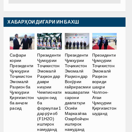
ХАБАРҲОИ ДИГАРИ ИН БАХШ
Сафари
Президенти
Президенти
Президенти
кории
Ҷумҳурии
Ҷумҳурии
Ҷумҳурии
Президенти
Тоҷикистон
Тоҷикистон
Тоҷикистон
Ҷумҳурии
Эмомалӣ
Эмомалӣ
Эмомалӣ
Тоҷикистон
Раҳмон дар
Раҳмон дар
Раҳмон
Эмомалӣ
даври
Вохӯрии
вориди
Раҳмон ба
ниҳоии
ғайрирасмии
шаҳри
Ҷумҳурии
Чемпионати
машваратии
Чолпон-
Қирғизистон
ҷаҳон оид
сарони
Атаи
ба анҷом
ба
давлатҳои
Ҷумҳурии
расид
формулаи 1
Осиёи
Қирғизистон
дар рӯи об
Марказӣ ва
шуданд
(F1H2O)
Озарбойҷон
иштирок
иштирок
намуданд
намуданд