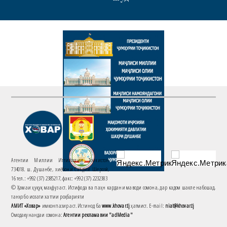
Агентии Миллии Иттилоотии Тоҷикистон
734018. ш. Душанбе, хиёбони Саъдии Шерозӣ,
16 тел.: +992 (37) 2385217, факс: +992 (37) 2232383
© Ҳамаи ҳуқуқ маҳфуз аст. Истифода ва паҳн кардани маводи сомона, дар кадом шакле набошад,
танҳо бо иҷозати хаттии роҳбарияти
АМИТ «Ховар»
имконпазир аст. Истинод ба
www.khovar.tj
ҳатмист. E-mail:
niat@khovar.tj
Омодакунандаи сомона:
Агентии рекламавии "adMedia"