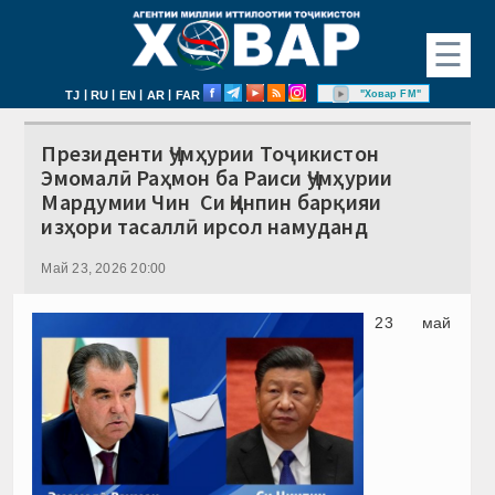
☰
|
|
|
|
"Ховар FM"
TJ
RU
EN
AR
FAR
Президенти Ҷумҳурии Тоҷикистон
Эмомалӣ Раҳмон ба Раиси Ҷумҳурии
Мардумии Чин Си Ҷинпин барқияи
изҳори тасаллӣ ирсол намуданд
Май 23, 2026 20:00
23 май