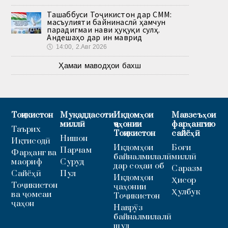
Ташаббуси Тоҷикистон дар СММ:
масъулияти байнинаслӣ ҳамчун
парадигмаи нави ҳуқуқи сулҳ.
Андешаҳо дар ин маврид
🕔
14:00, 2.Авг 2026
Ҳамаи маводҳои бахш
Тоҷикистон
Муқаддасоти
Иқдомҳои
Мавзеъҳои
миллӣ
ҷаҳонии
фарҳангию
Таърих
Тоҷикистон
сайёҳӣ
Нишон
Иқтисодӣ
Иқдомҳои
Боғи
Парчам
Фарҳанг ва
байналмилалӣ
миллӣ
маориф
Суруд
дар соҳаи об
Саразм
Сайёҳӣ
Пул
Иқдомҳои
Ҳисор
Тоҷикистон
ҷаҳонии
Ҳулбук
ва ҷомеаи
Тоҷикистон
ҷаҳон
Наврӯз
байналмилалӣ
шуд