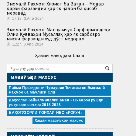
Эмомалӣ Раҳмон: Хизмат ба Ватан – Модар
қарзи фарзандии ҳар як ҷавон ба ҳисоб
меравад
🕔
17:18, 3.Апр 2024
Эмомалӣ Раҳмон: Ман ҳамчун Сарфармондеҳи
Олии Қувваҳои Мусаллаҳ ҳар як сарбозро
мисли фарзанди худ дӯст медорам
🕔
11:27, 3.Апр 2024
Ҳамаи маводҳои бахш
МАВЗӮЪҲОИ МАХСУС
Паёми Президенти Ҷумҳурии Тоҷикистон Эмомалӣ
Раҳмон ба Маҷлиси Олӣ
Даҳсолаи байналмилалии амал «Об барои рушди
устувор» солҳои 2018-2028
БАҲОГУЗОРИИ ЛОИҲАИ НБО «РОҒУН»
Ҳамаи мавзӯъҳои махсус