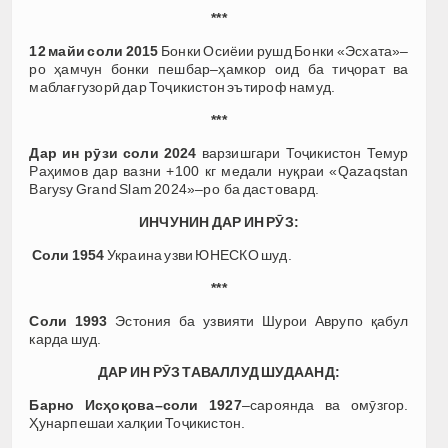
***
12 майи соли 2015
Бонки Осиёии рушд Бонки «Эсхата»–
ро ҳамчун бонки пешбар–ҳамкор оид ба тиҷорат ва
маблағгузорӣ дар Тоҷикистон эътироф намуд.
***
Дар ин рӯзи соли 2024
варзишгари Тоҷикистон Темур
Раҳимов дар вазни +100 кг медали нуқраи «Qazaqstan
Barysy Grand Slam 2024»–ро ба даст овард.
ИНЧУНИН ДАР ИН РӮЗ:
Соли 1954
Украина узви ЮНЕСКО шуд.
***
Соли 1993
Эстония ба узвияти Шурои Аврупо қабул
карда шуд.
ДАР ИН РӮЗ ТАВАЛЛУД ШУДААНД:
Барно Исҳоқова–соли 1927
–сароянда ва омӯзгор.
Ҳунарпешаи халқии Тоҷикистон.