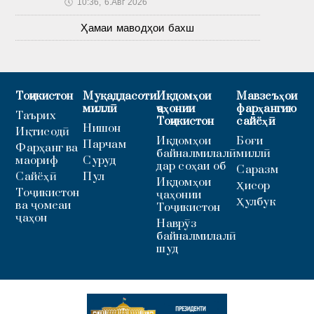
🕔
10:36, 6.Авг 2026
Ҳамаи маводҳои бахш
Тоҷикистон
Муқаддасоти
Иқдомҳои
Мавзеъҳои
миллӣ
ҷаҳонии
фарҳангию
Таърих
Тоҷикистон
сайёҳӣ
Нишон
Иқтисодӣ
Иқдомҳои
Боғи
Парчам
Фарҳанг ва
байналмилалӣ
миллӣ
маориф
Суруд
дар соҳаи об
Саразм
Сайёҳӣ
Пул
Иқдомҳои
Ҳисор
Тоҷикистон
ҷаҳонии
Ҳулбук
ва ҷомеаи
Тоҷикистон
ҷаҳон
Наврӯз
байналмилалӣ
шуд