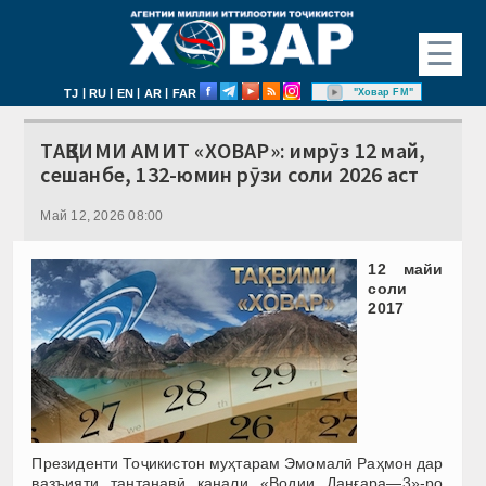
☰
|
|
|
|
"Ховар FM"
TJ
RU
EN
AR
FAR
ТАҚВИМИ АМИТ «ХОВАР»: имрӯз 12 май,
сешанбе, 132-юмин рӯзи соли 2026 аст
Май 12, 2026 08:00
12 майи
соли
2017
Президенти Тоҷикистон муҳтарам Эмомалӣ Раҳмон дар
вазъияти тантанавӣ канали «Водии Данғара—3»-ро