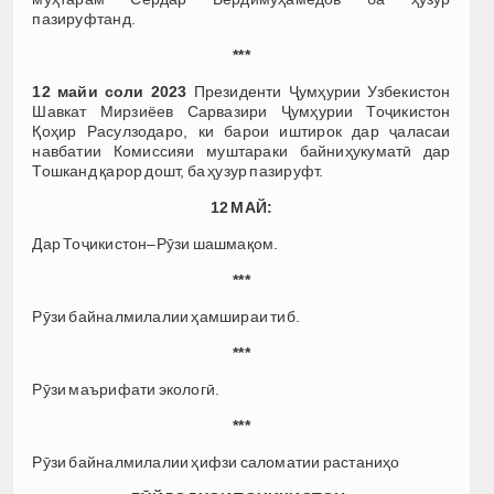
пазируфтанд.
***
12 майи соли 2023
Президенти Ҷумҳурии Узбекистон
Шавкат Мирзиёев Сарвазири Ҷумҳурии Тоҷикистон
Қоҳир Расулзодаро, ки барои иштирок дар ҷаласаи
навбатии Комиссияи муштараки байниҳукуматӣ дар
Тошканд қарор дошт, ба ҳузур пазируфт.
12 МАЙ:
Дар Тоҷикистон–Рӯзи шашмақом.
***
Рӯзи байналмилалии ҳамшираи тиб.
***
Рӯзи маърифати экологӣ.
***
Рӯзи байналмилалии ҳифзи саломатии растаниҳо