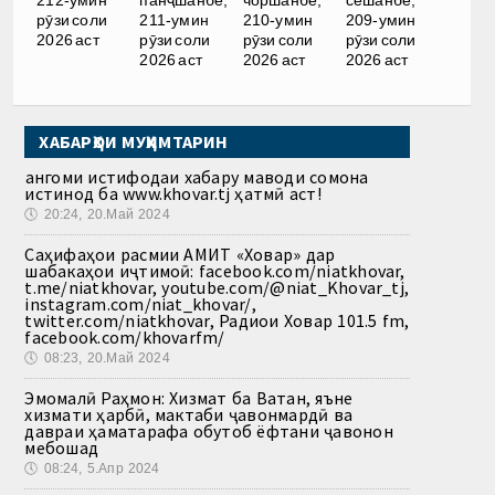
212-умин
панҷшанбе,
чоршанбе,
сешанбе,
рӯзи соли
211-умин
210-умин
209-умин
2026 аст
рӯзи соли
рӯзи соли
рӯзи соли
2026 аст
2026 аст
2026 аст
ХАБАРҲОИ МУҲИМТАРИН
Ҳангоми истифодаи хабару маводи сомона
истинод ба www.khovar.tj ҳатмӣ аст!
🕔
20:24, 20.Май 2024
Саҳифаҳои расмии АМИТ «Ховар» дар
шабакаҳои иҷтимоӣ: facebook.com/niatkhovar,
t.me/niatkhovar, youtube.com/@niat_Khovar_tj,
instagram.com/niat_khovar/,
twitter.com/niatkhovar, Радиои Ховар 101.5 fm,
facebook.com/khovarfm/
🕔
08:23, 20.Май 2024
Эмомалӣ Раҳмон: Хизмат ба Ватан, яъне
хизмати ҳарбӣ, мактаби ҷавонмардӣ ва
давраи ҳаматарафа обутоб ёфтани ҷавонон
мебошад
🕔
08:24, 5.Апр 2024