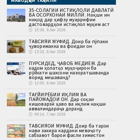
МАВОДҲОИ ТАҲЛИЛӢ
35-СОЛАГИИ ИСТИҚЛОЛИ ДАВЛАТӢ
ВА ОСОРХОНАИ МИЛЛӢ. Нақши ин
ниҳод дар ҳифзу муаррифии
дастовардҳои истиқлол муҳим аст
🕔
15:39, 8.Авг 2026
ТАВСИЯИ МУФИД. Доир ба пӯпаки
ҷуворимакка ва фоидаи он
🕔
13:33, 8.Авг 2026
ПУРСИДЕД, ҶАВОБ МЕДИҲЕМ. Дар
кадом ҳолатҳо муҳоҷирон ба
рӯйхати шахсони назоратшаванда
ворид мешаванд?
🕔
12:00, 8.Авг 2026
ТАҒЙИРЁБИИ ИҚЛИМ ВА
ПАЙОМАДҲОИ ОН. Дар соҳаи
кишоварзӣ ҳаво ва иқлим нақши
аввалиндараҷа доранд
🕔
09:14, 7.Авг 2026
ТАВСИЯҲОИ МУФИД. Доир ба тарзи
нави захира кардани меваҷоту
сабзавот барои фасли зимистон