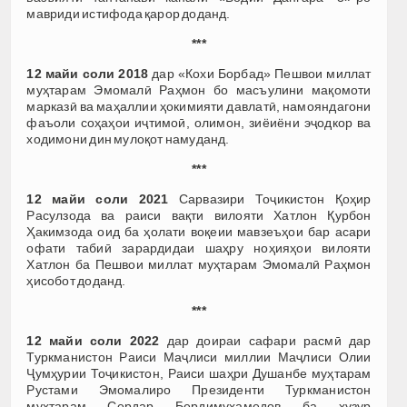
мавриди истифода қарор доданд.
***
12 майи соли 2018
дар «Кохи Борбад» Пешвои миллат
муҳтарам Эмомалӣ Раҳмон бо масъулини мақомоти
марказӣ ва маҳаллии ҳокимияти давлатӣ, намояндагони
фаъоли соҳаҳои иҷтимоӣ, олимон, зиёиёни эҷодкор ва
ходимони дин мулоқот намуданд.
***
12 майи соли 2021
Сарвазири Тоҷикистон Қоҳир
Расулзода ва раиси вақти вилояти Хатлон Қурбон
Ҳакимзода оид ба ҳолати воқеии мавзеъҳои бар асари
офати табиӣ зарардидаи шаҳру ноҳияҳои вилояти
Хатлон ба Пешвои миллат муҳтарам Эмомалӣ Раҳмон
ҳисобот доданд.
***
12 майи соли 2022
дар доираи сафари расмӣ дар
Туркманистон Раиси Маҷлиси миллии Маҷлиси Олии
Ҷумҳурии Тоҷикистон, Раиси шаҳри Душанбе муҳтарам
Рустами Эмомалиро Президенти Туркманистон
муҳтарам Сердар Бердимуҳамедов ба ҳузур