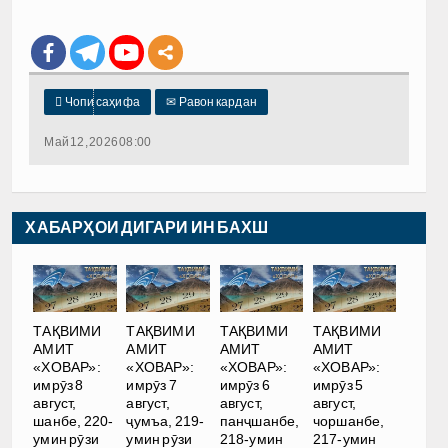

Чопи саҳифа
✉
Равон кардан
Май 12, 2026 08:00
ХАБАРҲОИ ДИГАРИ ИН БАХШ
ТАҚВИМИ
ТАҚВИМИ
ТАҚВИМИ
ТАҚВИМИ
АМИТ
АМИТ
АМИТ
АМИТ
«ХОВАР»:
«ХОВАР»:
«ХОВАР»:
«ХОВАР»:
имрӯз 8
имрӯз 7
имрӯз 6
имрӯз 5
август,
август,
август,
август,
шанбе, 220-
ҷумъа, 219-
панҷшанбе,
чоршанбе,
умин рӯзи
умин рӯзи
218-умин
217-умин