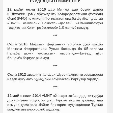
РӮЙДОДҲОИ ТОҶИКИСТОН:
12 майи соли 2010
дар Мянма дар бозии даври
интихобии Ҷоми президенти Конфедератсияи футболи
Осиё (КФО) чемпиони Тоҷикистон оид ба футбол–дастаи
«Вахш» чемпиони Покистон–дастаи «Озмоишгоҳҳои
таҳқиқотии Хон»–ро бо ҳисоби 1:0 мағлуб намуд.
***
Соли 2010
Маркази фарҳангии тоҷикон дар шаҳри
Москваи Федератсияи Русия бахшида ба 65-солагии
Ғалаба шоми мусиқавии миллатҳо–«Биёед, дӯст
бошем!» баргузор намуд.
***
Соли 2012
аввалин ҷаласаи Шурои амнияти озуқавории
назди Ҳукумати Ҷумҳурии Тоҷикистон баргузор гардид.
***
12 майи соли 2014
АМИТ «Ховар» хабар дод, ки гурӯҳи
донишҷӯёни тоҷик, ки дар Туркия таҳсил доранд, дар
озмуни ҳамасола байни беҳтарин муҳандисони Туркия
мақоми аввалро соҳиб шуданд.