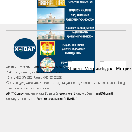
Агентии Миллии Иттилоотии Тоҷикистон
734018. ш. Душанбе, хиёбони Саъдии Шерозӣ,
16 тел.: +992 (37) 2385217, факс: +992 (37) 2232383
© Ҳамаи ҳуқуқ маҳфуз аст. Истифода ва паҳн кардани маводи сомона, дар кадом шакле набошад,
танҳо бо иҷозати хаттии роҳбарияти
АМИТ «Ховар»
имконпазир аст. Истинод ба
www.khovar.tj
ҳатмист. E-mail:
niat@khovar.tj
Омодакунандаи сомона:
Агентии рекламавии "adMedia"