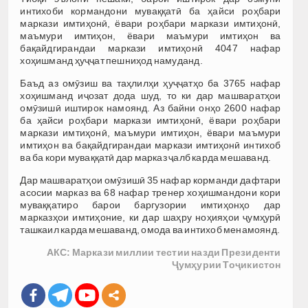
интихоби кормандони муваққатӣ ба ҳайси роҳбари
маркази имтиҳонӣ, ёвари роҳбари маркази имтиҳонӣ,
маъмури имтиҳон, ёвари маъмури имтиҳон ва
бақайдгирандаи маркази имтиҳонӣ 4047 нафар
хоҳишманд ҳуҷҷат пешниҳод намуданд.
Баъд аз омӯзиш ва таҳлилҳи ҳуҷҷатҳо ба 3765 нафар
хоҳишманд иҷозат дода шуд, то ки дар машваратҳои
омӯзишӣ иштирок намоянд. Аз байни онҳо 2600 нафар
ба ҳайси роҳбари маркази имтиҳонӣ, ёвари роҳбари
маркази имтиҳонӣ, маъмури имтиҳон, ёвари маъмури
имтиҳон ва бақайдгирандаи маркази имтиҳонӣ интихоб
ва ба кори муваққатӣ дар марказ ҷалб карда мешаванд.
Дар машваратҳои омӯзишӣ 35 нафар корманди дафтари
асосии марказ ва 68 нафар тренер хоҳишмандони кори
муваққатиро барои баргузории имтиҳонҳо дар
марказҳои имтиҳоние, ки дар шаҳру ноҳияҳои ҷумҳурӣ
ташкаил карда мешаванд, омода ва интихоб менамоянд.
АКС: Маркази миллии тестии назди Президенти
Ҷумҳурии Тоҷикистон