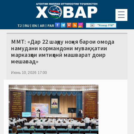
☰
|
|
|
|
"Ховар FM"
TJ
RU
EN
AR
FAR
ММТ: «Дар 22 шаҳру ноҳия барои омода
намудани кормандони муваққатии
марказҳои имтиҳонӣ машварат доир
мешавад»
Июнь 10, 2026 17:00