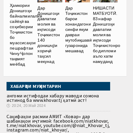
Ҳамкории
Дар
Дар
НИШАСТИ
Донишгоҳи
Донишгоҳи
Тоҷикистон
МАТБУОТӢ.
байналмилалии
давлатии
барои
83 нафар
сайёҳӣ ва
молия ва
хонандагони
Донишгоҳи
соҳибкории
иқтисоди
синфи якум
давлатии
Тоҷикистон
Тоҷикистон
давраи
молия ва
бо
140
мутобиқшавӣ
иқтисоди
муассисаҳои
донишҷӯи
гузаронида
Тоҷикистонро
пешрафтаи
хориҷӣ
мешавад
бо дипломи
Чину Ҷопон
таҳсил
аъло хатм
тақвият
мекунад
намуданд
меёбад
ХАБАРҲОИ МУҲИМТАРИН
Ҳангоми истифодаи хабару маводи сомона
истинод ба www.khovar.tj ҳатмӣ аст!
🕔
20:24, 20.Май 2024
Саҳифаҳои расмии АМИТ «Ховар» дар
шабакаҳои иҷтимоӣ: facebook.com/niatkhovar,
t.me/niatkhovar, youtube.com/@niat_Khovar_tj,
instagram.com/niat_khovar/,