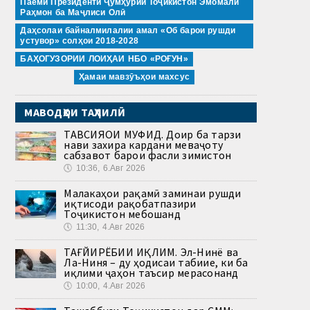
Паёми Президенти Ҷумҳурии Тоҷикистон Эмомалӣ
Раҳмон ба Маҷлиси Олӣ
Даҳсолаи байналмилалии амал «Об барои рушди
устувор» солҳои 2018-2028
БАҲОГУЗОРИИ ЛОИҲАИ НБО «РОҒУН»
Ҳамаи мавзӯъҳои махсус
МАВОДҲОИ ТАҲЛИЛӢ
ТАВСИЯҲОИ МУФИД. Доир ба тарзи
нави захира кардани меваҷоту
сабзавот барои фасли зимистон
🕔
10:36, 6.Авг 2026
Малакаҳои рақамӣ заминаи рушди
иқтисоди рақобатпазири
Тоҷикистон мебошанд
🕔
11:30, 4.Авг 2026
ТАҒЙИРЁБИИ ИҚЛИМ. Эл-Нинё ва
Ла-Ниня – ду ҳодисаи табиие, ки ба
иқлими ҷаҳон таъсир мерасонанд
🕔
10:00, 4.Авг 2026