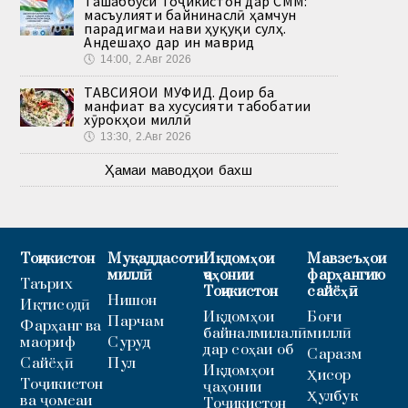
Ташаббуси Тоҷикистон дар СММ:
масъулияти байнинаслӣ ҳамчун
парадигмаи нави ҳуқуқи сулҳ.
Андешаҳо дар ин маврид
🕔
14:00, 2.Авг 2026
ТАВСИЯҲОИ МУФИД. Доир ба
манфиат ва хусусияти табобатии
хӯрокҳои миллӣ
🕔
13:30, 2.Авг 2026
Ҳамаи маводҳои бахш
Тоҷикистон
Муқаддасоти
Иқдомҳои
Мавзеъҳои
миллӣ
ҷаҳонии
фарҳангию
Таърих
Тоҷикистон
сайёҳӣ
Нишон
Иқтисодӣ
Иқдомҳои
Боғи
Парчам
Фарҳанг ва
байналмилалӣ
миллӣ
маориф
Суруд
дар соҳаи об
Саразм
Сайёҳӣ
Пул
Иқдомҳои
Ҳисор
Тоҷикистон
ҷаҳонии
Ҳулбук
ва ҷомеаи
Тоҷикистон