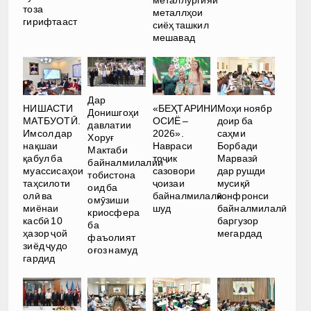
металлургияи
тоза
металлҳои
гирифтааст
сиёҳ ташкил
мешавад
Дар
НИШАСТИ
«БЕҲТАРИНИ
Моҳи ноябр
Донишгоҳи
МАТБУОТӢ.
ОСИЁ –
доир ба
давлатии
Имсол дар
2026».
саҳми
Хоруғ
нақшаи
Навраси
Борбади
Мактаби
қабул ба
тоҷик
Марвазӣ
байналмилалии
муассисаҳои
сазовори
дар рушди
тобистона
таҳсилоти
ҷоизаи
мусиқӣ
оид ба
олӣ ва
байналмилалӣ
конфронси
омӯзиши
миёнаи
шуд
байналмилалӣ
криосфера
касбӣ 10
баргузор
ба
ҳазор ҷой
мегардад
фаъолият
зиёд ҷудо
оғоз намуд
гардид