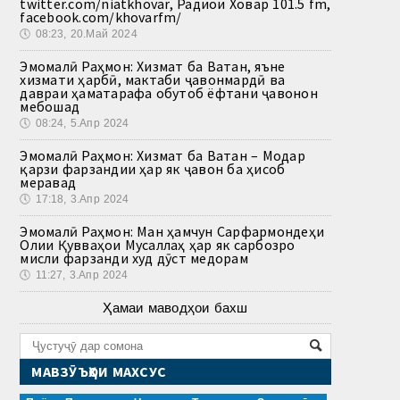
twitter.com/niatkhovar, Радиои Ховар 101.5 fm,
facebook.com/khovarfm/
🕔
08:23, 20.Май 2024
Эмомалӣ Раҳмон: Хизмат ба Ватан, яъне
хизмати ҳарбӣ, мактаби ҷавонмардӣ ва
давраи ҳаматарафа обутоб ёфтани ҷавонон
мебошад
🕔
08:24, 5.Апр 2024
Эмомалӣ Раҳмон: Хизмат ба Ватан – Модар
қарзи фарзандии ҳар як ҷавон ба ҳисоб
меравад
🕔
17:18, 3.Апр 2024
Эмомалӣ Раҳмон: Ман ҳамчун Сарфармондеҳи
Олии Қувваҳои Мусаллаҳ ҳар як сарбозро
мисли фарзанди худ дӯст медорам
🕔
11:27, 3.Апр 2024
Ҳамаи маводҳои бахш
МАВЗӮЪҲОИ МАХСУС