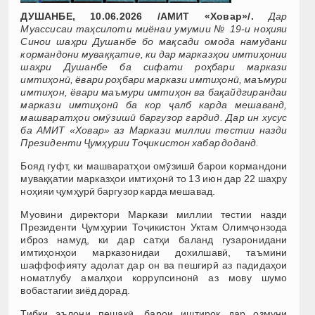
ДУШАНБЕ, 10.06.2026 /АМИТ «Ховар»/.
Дар
Муассисаи таҳсилоти миёнаи умумии № 19-и ноҳияи
Синои шаҳри Душанбе бо мақсади омода намудани
кормандони муваққатие, ки дар марказҳои имтиҳонии
шаҳри Душанбе ба сифати роҳбари маркази
имтиҳонӣ, ёвари роҳбари маркази имтиҳонӣ, маъмури
имтиҳон, ёвари маъмури имтиҳон ва бақайдгирандаи
маркази имтиҳонӣ ба кор ҷалб карда мешаванд,
машваратҳои омӯзишӣ баргузор гардид. Дар ин хусус
ба АМИТ «Ховар» аз Маркази миллии тестии назди
Президенти Ҷумҳурии Тоҷикистон хабар доданд.
Бояд гуфт, ки машваратҳои омӯзишӣ барои кормандони
муваққатии марказҳои имтиҳонӣ то 13 июн дар 22 шаҳру
ноҳияи ҷумҳурӣ баргузор карда мешавад.
Муовини директори Маркази миллии тестии назди
Президенти Ҷумҳурии Тоҷикистон Уктам Олимҷонзода
иброз намуд, ки дар сатҳи баланд гузаронидани
имтиҳонҳои марказонидаи дохилшавӣ, таъмини
шаффофияту адолат дар он ва пешгирӣ аз падидаҳои
номатлубу амалҳои коррупсинонӣ аз мову шумо
вобастагии зиёд дорад.
Тибқи эълони пешакӣ, барои иштирок дар озмуни