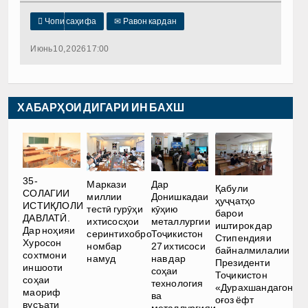

Чопи саҳифа
✉
Равон кардан
Июнь 10, 2026 17:00
ХАБАРҲОИ ДИГАРИ ИН БАХШ
35-
Маркази
Дар
Қабули
СОЛАГИИ
миллии
Донишкадаи
ҳуҷҷатҳо
ИСТИҚЛОЛИ
тестӣ гурӯҳи
кӯҳию
барои
ДАВЛАТӢ.
ихтисосҳои
металлургии
иштирок дар
Дар ноҳияи
серинтихобро
Тоҷикистон
Стипендияи
Хуросон
номбар
27 ихтисоси
байналмилалии
сохтмони
намуд
нав дар
Президенти
иншооти
соҳаи
Тоҷикистон
соҳаи
технология
«Дурахшандагон»
маориф
ва
оғоз ёфт
вусъати