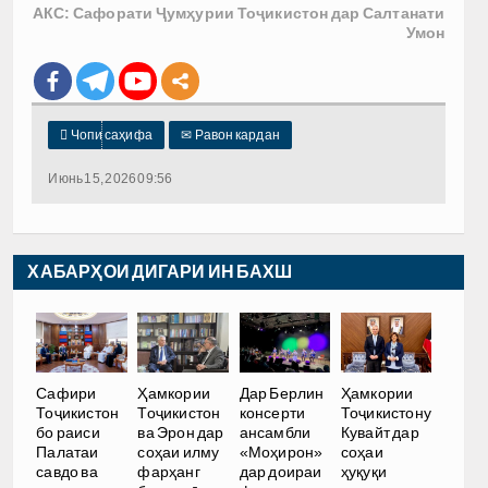
АКС: Сафорати Ҷумҳурии Тоҷикистон дар Салтанати
Умон

Чопи саҳифа
✉
Равон кардан
Июнь 15, 2026 09:56
ХАБАРҲОИ ДИГАРИ ИН БАХШ
Сафири
Ҳамкории
Дар Берлин
Ҳамкории
Тоҷикистон
Тоҷикистон
консерти
Тоҷикистону
бо раиси
ва Эрон дар
ансамбли
Кувайт дар
Палатаи
соҳаи илму
«Моҳирон»
соҳаи
савдо ва
фарҳанг
дар доираи
ҳуқуқи