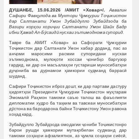
ДУШАНБЕ, 15.06.2026 /АМИТ «Ховар»/.
Аввалин
Сафири Фавқулода ва Мухтори Ҷумҳурии Тоҷикистон
дар Салтанати Умон Зубайдулло Зубайдзода ба
Вазири корҳои хориҷии Салтанати Умон Шайх Бадр
ибни Ҳамад Ал-Бӯсаидӣ нусхаи эътимоднома супорид.
Тавре ба АМИТ «Ховар» аз Сафорати Ҷумҳурии
Тоҷикистон дар Салтанати Умон хабар доданд, пас аз
анҷоми маросими расмии супоридани нусхаи
эътимоднома, мулоқоти хоссаи ҷонибҳо баргузор
гардид, ки дар он масъалаҳои густариши муносибатҳои
дуҷониба ва дурнамои ҳамкории судманд баррасӣ
шуданд.
Сафири Тоҷикистон иброз дошт, ки дар партави дастуру
ҳидоятҳои Президенти Ҷумҳурии Тоҷикистон муҳтарам
Эмомалӣ Раҳмон тамоми саъю талош ва фаъолияти
дипломатии худро ба таҳким ва тавсеаи муносибатҳои
дӯстона ва бародарона байни Тоҷикистону Умон равона
хоҳад кард.
Зубайдулло Зубайдзода омодагии ҷониби Тоҷикистонро
барои рушди ҳамкории мутақобилан судманд дар
тамоми соҳаҳои афзалиятнок, аз ҷумла соҳаҳои сиёсӣ,