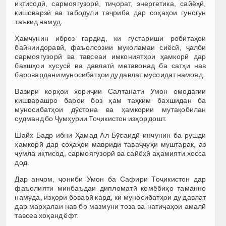
иқтисодӣ, сармоягузорӣ, тиҷорат, энергетика, сайёҳӣ,
кишоварзӣ ва табодули таҷриба дар соҳаҳои гуногун
таъкид намуд.
Ҳамчунин иброз гардид, ки густариши робитаҳои
байниидоравӣ, фаъолсозии муколамаи сиёсӣ, ҷалби
сармоягузорӣ ва тавсеаи имкониятҳои ҳамкорӣ дар
бахшҳои хусусӣ ва давлатӣ метавонад ба сатҳи нав
баровардани муносибатҳои ду давлат мусоидат намояд.
Вазири корҳои хориҷии Салтанати Умон омодагии
кишварашро барои боз ҳам таҳким бахшидан ба
муносибатҳои дӯстона ва ҳамкории мутақобилан
судманд бо Ҷумҳурии Тоҷикистон изҳор дошт.
Шайх Бадр ибни Ҳамад Ал-Бӯсаидӣ инчунин ба рушди
ҳамкорӣ дар соҳаҳои мавриди таваҷҷуҳи муштарак, аз
ҷумла иқтисод, сармоягузорӣ ва сайёҳӣ аҳамияти хосса
дод.
Дар анҷом, ҷониби Умон ба Сафири Тоҷикистон дар
фаъолияти минбаъдаи дипломатӣ комёбиҳо таманно
намуда, изҳори боварӣ кард, ки муносибатҳои ду давлат
дар марҳалаи нав бо мазмуни тоза ва натиҷаҳои амалӣ
тавсеа хоҳанд ёфт.