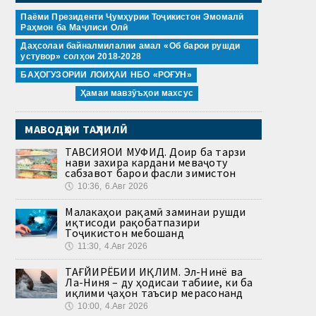
Паёми Президенти Ҷумҳурии Тоҷикистон Эмомалӣ
Раҳмон ба Маҷлиси Олӣ
Даҳсолаи байналмилалии амал «Об барои рушди
устувор» солҳои 2018-2028
БАҲОГУЗОРИИ ЛОИҲАИ НБО «РОҒУН»
Ҳамаи мавзӯъҳои махсус
МАВОДҲОИ ТАҲЛИЛӢ
ТАВСИЯҲОИ МУФИД. Доир ба тарзи
нави захира кардани меваҷоту
сабзавот барои фасли зимистон
🕔
10:36, 6.Авг 2026
Малакаҳои рақамӣ заминаи рушди
иқтисоди рақобатпазири
Тоҷикистон мебошанд
🕔
11:30, 4.Авг 2026
ТАҒЙИРЁБИИ ИҚЛИМ. Эл-Нинё ва
Ла-Ниня – ду ҳодисаи табиие, ки ба
иқлими ҷаҳон таъсир мерасонанд
🕔
10:00, 4.Авг 2026