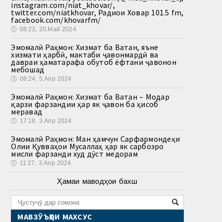
instagram.com/niat_khovar/,
twitter.com/niatkhovar, Радиои Ховар 101.5 fm,
facebook.com/khovarfm/
🕔
08:23, 20.Май 2024
Эмомалӣ Раҳмон: Хизмат ба Ватан, яъне
хизмати ҳарбӣ, мактаби ҷавонмардӣ ва
давраи ҳаматарафа обутоб ёфтани ҷавонон
мебошад
🕔
08:24, 5.Апр 2024
Эмомалӣ Раҳмон: Хизмат ба Ватан – Модар
қарзи фарзандии ҳар як ҷавон ба ҳисоб
меравад
🕔
17:18, 3.Апр 2024
Эмомалӣ Раҳмон: Ман ҳамчун Сарфармондеҳи
Олии Қувваҳои Мусаллаҳ ҳар як сарбозро
мисли фарзанди худ дӯст медорам
🕔
11:27, 3.Апр 2024
Ҳамаи маводҳои бахш
МАВЗӮЪҲОИ МАХСУС