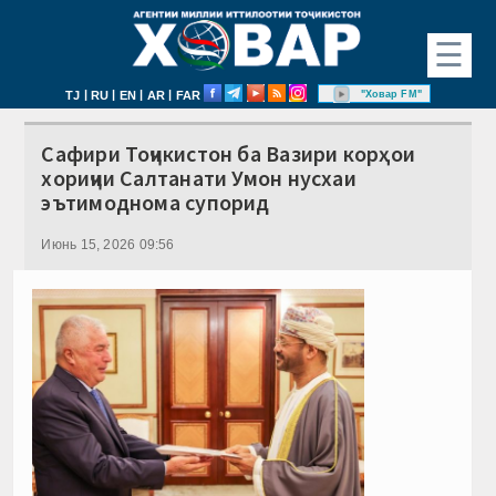
☰
|
|
|
|
"Ховар FM"
TJ
RU
EN
AR
FAR
Сафири Тоҷикистон ба Вазири корҳои
хориҷии Салтанати Умон нусхаи
эътимоднома супорид
Июнь 15, 2026 09:56