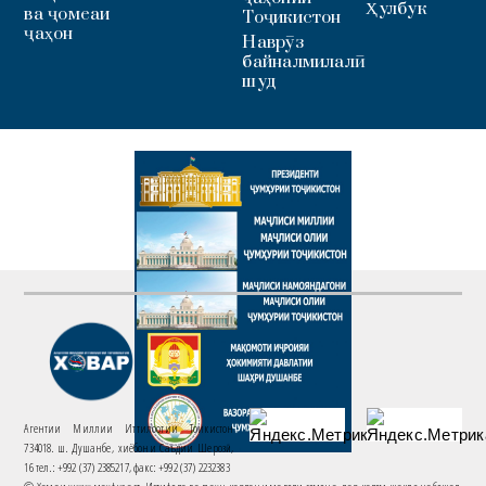
Ҳулбук
ва ҷомеаи
Тоҷикистон
ҷаҳон
Наврӯз
байналмилалӣ
шуд
Агентии Миллии Иттилоотии Тоҷикистон
734018. ш. Душанбе, хиёбони Саъдии Шерозӣ,
16 тел.: +992 (37) 2385217, факс: +992 (37) 2232383