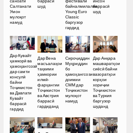
саноати
баррасӣ
фестивали
инсон
Салтанати
шуд
байналмилалии
баррасӣ
Умон
Young Euro
шуд
мулоқот
Classic
намуд
баргузор
гардид
Дар Кувайт
Дар Вена
Сироҷиддин
Дар Анқара
ҳамкорӣ ва
масъалаҳои
Муҳриддин
машваратҳои
ҳамоҳангсозӣ
таҳкими
бо
сиёсӣ байни
дар самти
ҳамкории
ҳамоҳангсози
вазоратҳои
консулӣ
илмӣ-
доимии
корҳои
байни
фарҳангии
СММ дар
хориҷии
Тоҷикистон
Тоҷикистон
Тоҷикистон
Тоҷикистон
ва Давлати
ва Австрия
мулоқот
ва Туркия
Кувайт
баррасӣ
намуд
баргузор
баррасӣ
гардиданд
шуданд
гардид