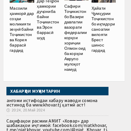
Дар Теҳрон
ҳамкории
Сафири
Масоили
Ҳайати
дуҷониба
Тоҷикистон
ҳамкорӣ дар
Ҷумҳурии
байни
бо Вазири
соҳаи
Тоҷикистон
Тоҷикистон
давлатии
моликияти
бо иқтидори
ва Эрон
вазорати
зеҳнӣ байни
саноатии
баррасӣ
федералии
Тоҷикистон
вилояти
шуд
корҳои
ва Корея
Брест
хориҷии
баррасӣ
шинос
Олмон оид
гардид
гардид
ба корҳои
Аврупо
мулоқот
намуд
ХАБАРҲОИ МУҲИМТАРИН
Ҳангоми истифодаи хабару маводи сомона
истинод ба www.khovar.tj ҳатмӣ аст!
🕔
20:24, 20.Май 2024
Саҳифаҳои расмии АМИТ «Ховар» дар
шабакаҳои иҷтимоӣ: facebook.com/niatkhovar,
t.me/niatkhovar, youtube.com/@niat_Khovar_tj,