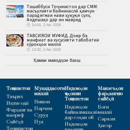
Ташаббуси Тоҷикистон дар СММ:
масъулияти байнинаслӣ ҳамчун
парадигмаи нави ҳуқуқи сулҳ.
Андешаҳо дар ин маврид
🕔
14:00, 2.Авг 2026
ТАВСИЯҲОИ МУФИД. Доир ба
манфиат ва хусусияти табобатии
хӯрокҳои миллӣ
🕔
13:30, 2.Авг 2026
Ҳамаи маводҳои бахш
Тоҷикистон
Муқаддасоти
Иқдомҳои
Мавзеъҳои
миллӣ
ҷаҳонии
фарҳангию
Таърих
Тоҷикистон
сайёҳӣ
Нишон
Иқтисодӣ
Иқдомҳои
Боғи
Парчам
Фарҳанг ва
байналмилалӣ
миллӣ
маориф
Суруд
дар соҳаи об
Саразм
Сайёҳӣ
Пул
Иқдомҳои
Ҳисор
Тоҷикистон
ҷаҳонии