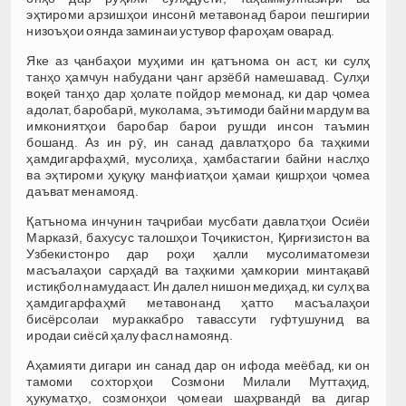
эҳтироми арзишҳои инсонӣ метавонад барои пешгирии
низоъҳои оянда заминаи устувор фароҳам оварад.
Яке аз ҷанбаҳои муҳими ин қатънома он аст, ки сулҳ
танҳо ҳамчун набудани ҷанг арзёбӣ намешавад. Сулҳи
воқеӣ танҳо дар ҳолате пойдор мемонад, ки дар ҷомеа
адолат, баробарӣ, муколама, эътимоди байни мардум ва
имкониятҳои баробар барои рушди инсон таъмин
бошанд. Аз ин рӯ, ин санад давлатҳоро ба таҳкими
ҳамдигарфаҳмӣ, мусолиҳа, ҳамбастагии байни наслҳо
ва эҳтироми ҳуқуқу манфиатҳои ҳамаи қишрҳои ҷомеа
даъват менамояд.
Қатънома инчунин таҷрибаи мусбати давлатҳои Осиёи
Марказӣ, бахусус талошҳои Тоҷикистон, Қирғизистон ва
Узбекистонро дар роҳи ҳалли мусолиматомези
масъалаҳои сарҳадӣ ва таҳкими ҳамкории минтақавӣ
истиқбол намудааст. Ин далел нишон медиҳад, ки сулҳ ва
ҳамдигарфаҳмӣ метавонанд ҳатто масъалаҳои
бисёрсолаи мураккабро тавассути гуфтушунид ва
иродаи сиёсӣ ҳалу фасл намоянд.
Аҳамияти дигари ин санад дар он ифода меёбад, ки он
тамоми сохторҳои Созмони Милали Муттаҳид,
ҳукуматҳо, созмонҳои ҷомеаи шаҳрвандӣ ва дигар