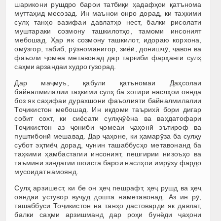
шарикони рушдро барои татбиқи ҳадафҳои қатънома
муттаҳид месозад. Ин маънои онро дорад, ки таҳкими
сулҳ танҳо вазифаи давлатҳо нест, балки рисолати
муштараки созмону ташкилотҳо, тамоми инсоният
мебошад. Ҳар як созмону ташкилот, идораю корхона,
омӯзгор, табиб, рӯзноманигор, зиёӣ, донишҷӯ, ҷавон ва
фаъоли ҷомеа метавонад дар тарғиби фарҳанги сулҳ
саҳми арзандаи худро гузорад.
Дар маҷмуъ, қабули қатъномаи Даҳсолаи
байналмилалии таҳкими сулҳ ба хотири наслҳои оянда
боз як саҳифаи дурахшони фаъолияти байналмилалии
Тоҷикистон мебошад. Ин иқдоми таърихӣ бори дигар
собит сохт, ки сиёсати сулҳҷӯёна ва ваҳдатофари
Тоҷикистон аз ҷониби ҷомеаи ҷаҳонӣ эътироф ва
пуштибонӣ мешавад. Дар ҷаҳоне, ки ҳамарӯза ба сулҳу
субот эҳтиёҷ дорад, чунин ташаббусҳо метавонанд ба
таҳкими ҳамбастагии инсоният, пешгирии низоъҳо ва
таъмини зиндагии шоиста барои наслҳои имрӯзу фардо
мусоидат намоянд.
Сулҳ арзишест, ки бе он ҳеҷ пешрафт, ҳеҷ рушд ва ҳеҷ
ояндаи устувор вуҷуд дошта наметавонад. Аз ин рӯ,
ташаббуси Тоҷикистон на танҳо дастоварди як давлат,
балки саҳми арзишманд дар роҳи бунёди ҷаҳони