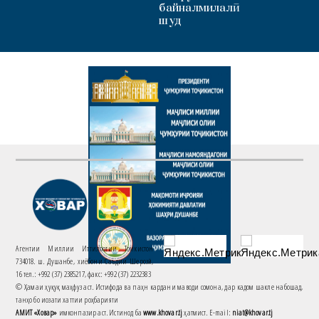
байналмилалӣ
шуд
Агентии Миллии Иттилоотии Тоҷикистон
734018. ш. Душанбе, хиёбони Саъдии Шерозӣ,
16 тел.: +992 (37) 2385217, факс: +992 (37) 2232383
© Ҳамаи ҳуқуқ маҳфуз аст. Истифода ва паҳн кардани маводи сомона, дар кадом шакле набошад,
танҳо бо иҷозати хаттии роҳбарияти
АМИТ «Ховар»
имконпазир аст. Истинод ба
www.khovar.tj
ҳатмист. E-mail:
niat@khovar.tj