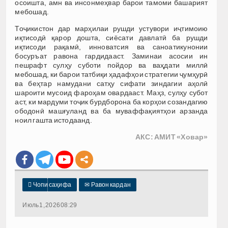
осоишта, амн ва инсонмеҳвар барои тамоми башарият
мебошад.
Тоҷикистон дар марҳилаи рушди устувори иҷтимоию
иқтисодӣ қарор дошта, сиёсати давлатӣ ба рушди
иқтисоди рақамӣ, инноватсия ва саноатикунонии
босуръат равона гардидааст. Заминаи асосии ин
пешрафт сулҳу суботи пойдор ва ваҳдати миллӣ
мебошад, ки барои татбиқи ҳадафҳои стратегии ҷумҳурӣ
ва беҳтар намудани сатҳу сифати зиндагии аҳолӣ
шароити мусоид фароҳам овардааст. Маҳз, сулҳу субот
аст, ки мардуми тоҷик бурдборона ба корҳои созандагию
ободонӣ машғуланд ва ба муваффақиятҳои арзанда
ноил гашта истодаанд.
АКС: АМИТ «Ховар»

Чопи саҳифа
✉
Равон кардан
Июль 1, 2026 08:29