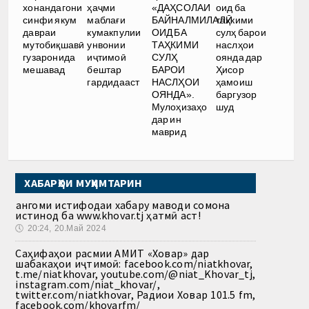
хонандагони
ҳаҷми
«ДАҲСОЛАИ
оид ба
синфи якум
маблағи
БАЙНАЛМИЛАЛӢ
таҳкими
давраи
кумакпулии
ОИД БА
сулҳ барои
мутобиқшавӣ
унвонии
ТАҲКИМИ
наслҳои
гузаронида
иҷтимоӣ
СУЛҲ
оянда дар
мешавад
бештар
БАРОИ
Ҳисор
гардидааст
НАСЛҲОИ
ҳамоиш
ОЯНДА».
баргузор
Мулоҳизаҳо
шуд
дар ин
маврид
ХАБАРҲОИ МУҲИМТАРИН
Ҳангоми истифодаи хабару маводи сомона
истинод ба www.khovar.tj ҳатмӣ аст!
🕔
20:24, 20.Май 2024
Саҳифаҳои расмии АМИТ «Ховар» дар
шабакаҳои иҷтимоӣ: facebook.com/niatkhovar,
t.me/niatkhovar, youtube.com/@niat_Khovar_tj,
instagram.com/niat_khovar/,
twitter.com/niatkhovar, Радиои Ховар 101.5 fm,
facebook.com/khovarfm/