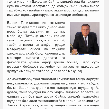
таҳти унвони «Даҳсолаи байналмилалӣ оид ба таҳкими
сулҳ ба хотири наслҳои оянда, солҳои 2027–2036» яке аз
ташабуссҳои навбатии мамлакати мост, ки дар вазъияти
имрӯзи ҷаҳон амри зарурӣ ва саривақтӣ мебошад.
Барои Тоҷикистон ин қатънома
танҳо як муваффақияти дипломатӣ
нест, балки масъулияти нав низ
мебошад. Татбиқи амалии ғояҳои
сулҳ, таҳкими ваҳдати миллӣ,
тарбияи насли ватандӯст, рушди
маърифати сиёсӣ ва таҳкими
ҳамдигарфаҳмӣ бояд ҳамеша дар
меҳвари сиёсати давлатӣ ва
фаъолияти ҷомеа қарор дошта бошад. Зеро сулҳ
неъмати бебаҳост ва ҳифзи он аз ҳар як шаҳрванди
ҷумҳурӣ масъулияти баландро талаб мекунад.
Ҳамаи ташаббусҳои глобалии Тоҷикистон танҳо марбути
некуаҳволию осудаҳолии мардуми давлати мо набуда,
балки барои халқҳои ҷаҳон нигаронида шудаанд. Аз
ҷумла, ташаббусҳои ба обу ҳифзи пиряхҳо вобаста, ки
чандин сол боз дар арсаи байналмилалӣ пазируфта
шудааст, бо амалӣ гаштанашон ба миллионҳо сокини рӯи
Замин барои зиндагии арзандаю шоиста мусоидат