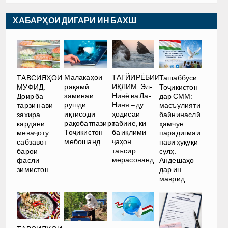
ХАБАРҲОИ ДИГАРИ ИН БАХШ
Малакаҳои
ТАҒЙИРЁБИИ
ТАВСИЯҲОИ
Ташаббуси
рақамӣ
ИҚЛИМ. Эл-
МУФИД.
Тоҷикистон
заминаи
Нинё ва Ла-
Доир ба
дар СММ:
рушди
Ниня – ду
тарзи нави
масъулияти
иқтисоди
ҳодисаи
захира
байнинаслӣ
рақобатпазири
табиие, ки
кардани
ҳамчун
Тоҷикистон
ба иқлими
меваҷоту
парадигмаи
мебошанд
ҷаҳон
сабзавот
нави ҳуқуқи
таъсир
барои
сулҳ.
мерасонанд
фасли
Андешаҳо
зимистон
дар ин
маврид