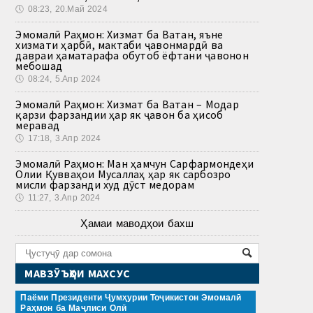
🕔
08:23, 20.Май 2024
Эмомалӣ Раҳмон: Хизмат ба Ватан, яъне
хизмати ҳарбӣ, мактаби ҷавонмардӣ ва
давраи ҳаматарафа обутоб ёфтани ҷавонон
мебошад
🕔
08:24, 5.Апр 2024
Эмомалӣ Раҳмон: Хизмат ба Ватан – Модар
қарзи фарзандии ҳар як ҷавон ба ҳисоб
меравад
🕔
17:18, 3.Апр 2024
Эмомалӣ Раҳмон: Ман ҳамчун Сарфармондеҳи
Олии Қувваҳои Мусаллаҳ ҳар як сарбозро
мисли фарзанди худ дӯст медорам
🕔
11:27, 3.Апр 2024
Ҳамаи маводҳои бахш
МАВЗӮЪҲОИ МАХСУС
Паёми Президенти Ҷумҳурии Тоҷикистон Эмомалӣ
Раҳмон ба Маҷлиси Олӣ