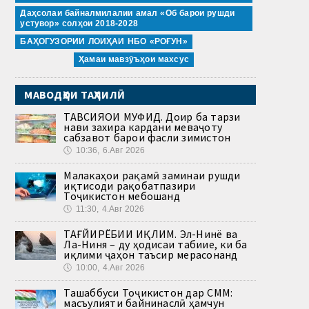
Даҳсолаи байналмилалии амал «Об барои рушди
устувор» солҳои 2018-2028
БАҲОГУЗОРИИ ЛОИҲАИ НБО «РОҒУН»
Ҳамаи мавзӯъҳои махсус
МАВОДҲОИ ТАҲЛИЛӢ
ТАВСИЯҲОИ МУФИД. Доир ба тарзи
нави захира кардани меваҷоту
сабзавот барои фасли зимистон
🕔
10:36, 6.Авг 2026
Малакаҳои рақамӣ заминаи рушди
иқтисоди рақобатпазири
Тоҷикистон мебошанд
🕔
11:30, 4.Авг 2026
ТАҒЙИРЁБИИ ИҚЛИМ. Эл-Нинё ва
Ла-Ниня – ду ҳодисаи табиие, ки ба
иқлими ҷаҳон таъсир мерасонанд
🕔
10:00, 4.Авг 2026
Ташаббуси Тоҷикистон дар СММ:
масъулияти байнинаслӣ ҳамчун