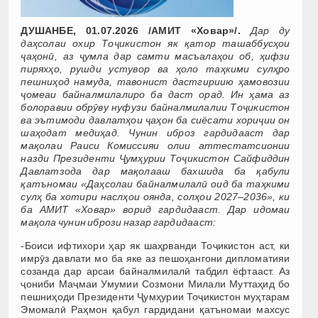
ДУШАНБЕ, 01.07.2026 /АМИТ «Ховар»/.
Дар ду
даҳсолаи охир Тоҷикистон як қатор ташаббусҳои
ҷаҳонӣ, аз ҷумла дар самти масъалаҳои об, ҳифзи
пиряхҳо, рушди устувор ва ҳоло таҳкими сулҳро
пешниҳод намуда, тавонист дастгириию ҳамовозии
ҷомеаи байналмилалиро ба даст орад. Ин ҳама аз
болоравии обрӯву нуфузи байналмилалии Тоҷикистон
ва эътимоди давлатҳои ҷаҳон ба сиёсати хориҷии он
шаҳодат медиҳад. Чунин иброз гардидааст дар
мақолаи Раиси Комиссияи олии аттестатсионии
назди Президенти Ҷумҳурии Тоҷикистон Сайфиддин
Давлатзода дар мақолааш бахшида ба қабули
қатъномаи «Даҳсолаи байналмилалӣ оид ба таҳкими
сулҳ ба хотири наслҳои оянда, солҳои 2027–2036», ки
ба АМИТ «Ховар» ворид гардидааст. Дар идомаи
мақола чунин ибрози назар гардидааст:
-Боиси ифтихори ҳар як шаҳрванди Тоҷикистон аст, ки
имрӯз давлати мо ба яке аз пешоҳангони дипломатияи
созанда дар арсаи байналмилалӣ табдил ёфтааст. Аз
ҷониби Маҷмаи Умумии Созмони Милали Муттаҳид бо
пешниҳоди Президенти Ҷумҳурии Тоҷикистон муҳтарам
Эмомалӣ Раҳмон қабул гардидани қатъномаи махсус