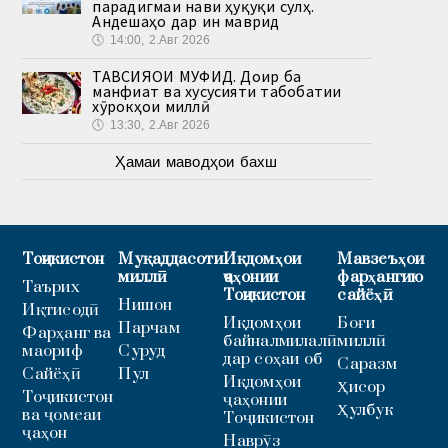
парадигмаи нави ҳуқуқи сулҳ.
Андешаҳо дар ин маврид
🕔
14:00, 2.Авг 2026
ТАВСИЯҲОИ МУФИД. Доир ба
манфиат ва хусусияти табобатии
хӯрокҳои миллӣ
🕔
13:30, 2.Авг 2026
Ҳамаи маводҳои бахш
Тоҷикистон
Муқаддасоти
Иқдомҳои
Мавзеъҳои
миллӣ
ҷаҳонии
фарҳангию
Таърих
Тоҷикистон
сайёҳӣ
Нишон
Иқтисодӣ
Иқдомҳои
Боғи
Парчам
Фарҳанг ва
байналмилалӣ
миллӣ
маориф
Суруд
дар соҳаи об
Саразм
Сайёҳӣ
Пул
Иқдомҳои
Ҳисор
Тоҷикистон
ҷаҳонии
Ҳулбук
ва ҷомеаи
Тоҷикистон
ҷаҳон
Наврӯз