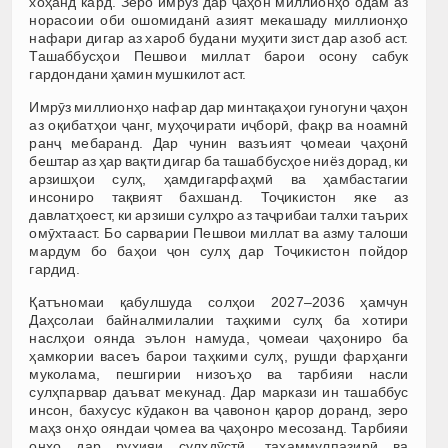
хоҳанд кард. Зеро имрӯз дар ҷаҳон миллионҳо одам аз
норасоии оби ошомиданӣ азият мекашаду миллионҳо
нафари дигар аз хароб будани муҳити зист дар азоб аст.
Ташаббусҳои Пешвои миллат барои осону сабук
гардондани ҳамин мушкилот аст.
Имрӯз миллионҳо нафар дар минтақаҳои гуногуни ҷаҳон
аз оқибатҳои ҷанг, муҳоҷирати иҷборӣ, фақр ва ноамнӣ
ранҷ мебаранд. Дар чунин вазъият ҷомеаи ҷаҳонӣ
бештар аз ҳар вақти дигар ба ташаббусҳое ниёз дорад, ки
арзишҳои сулҳ, ҳамдигарфаҳмӣ ва ҳамбастагии
инсониро тақвият бахшанд. Тоҷикистон яке аз
давлатҳоест, ки арзиши сулҳро аз таҷрибаи талхи таърих
омӯхтааст. Бо сарварии Пешвои миллат ва азму талоши
мардум бо баҳои ҷон сулҳ дар Тоҷикистон пойдор
гардид.
Қатъномаи қабулшуда солҳои 2027–2036 ҳамчун
Даҳсолаи байналмилалии таҳкими сулҳ ба хотири
наслҳои оянда эълон намуда, ҷомеаи ҷаҳониро ба
ҳамкории васеъ барои таҳкими сулҳ, рушди фарҳанги
муколама, пешгирии низоъҳо ва тарбияи насли
сулҳпарвар даъват мекунад. Дар маркази ин ташаббус
инсон, бахусус кӯдакон ва ҷавонон қарор доранд, зеро
маҳз онҳо ояндаи ҷомеа ва ҷаҳонро месозанд. Тарбияи
онҳо дар руҳияи сулҳдӯстӣ, таҳаммулпазирӣ ва