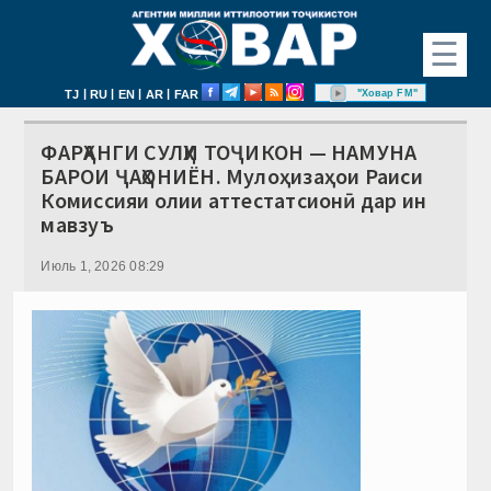
☰
|
|
|
|
"Ховар FM"
TJ
RU
EN
AR
FAR
ФАРҲАНГИ СУЛҲИ ТОҶИКОН — НАМУНА
БАРОИ ҶАҲОНИЁН. Мулоҳизаҳои Раиси
Комиссияи олии аттестатсионӣ дар ин
мавзуъ
Июль 1, 2026 08:29