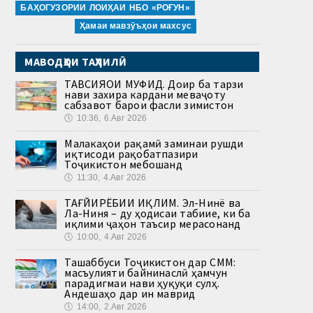
БАҲОГУЗОРИИ ЛОИҲАИ НБО «РОҒУН»
Ҳамаи мавзӯъҳои махсус
МАВОДҲОИ ТАҲЛИЛӢ
ТАВСИЯҲОИ МУФИД. Доир ба тарзи
нави захира кардани меваҷоту
сабзавот барои фасли зимистон
🕔
10:36, 6.Авг 2026
Малакаҳои рақамӣ заминаи рушди
иқтисоди рақобатпазири
Тоҷикистон мебошанд
🕔
11:30, 4.Авг 2026
ТАҒЙИРЁБИИ ИҚЛИМ. Эл-Нинё ва
Ла-Ниня – ду ҳодисаи табиие, ки ба
иқлими ҷаҳон таъсир мерасонанд
🕔
10:00, 4.Авг 2026
Ташаббуси Тоҷикистон дар СММ:
масъулияти байнинаслӣ ҳамчун
парадигмаи нави ҳуқуқи сулҳ.
Андешаҳо дар ин маврид
🕔
14:00, 2.Авг 2026