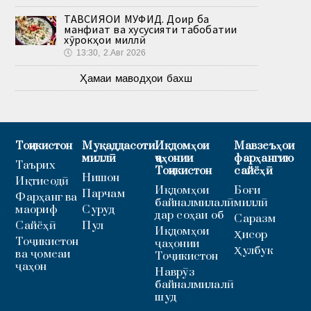
ТАВСИЯҲОИ МУФИД. Доир ба
манфиат ва хусусияти табобатии
хӯрокҳои миллӣ
🕔
13:30, 2.Авг 2026
Ҳамаи маводҳои бахш
Тоҷикистон
Муқаддасоти
Иқдомҳои
Мавзеъҳои
миллӣ
ҷаҳонии
фарҳангию
Таърих
Тоҷикистон
сайёҳӣ
Нишон
Иқтисодӣ
Иқдомҳои
Боғи
Парчам
Фарҳанг ва
байналмилалӣ
миллӣ
маориф
Суруд
дар соҳаи об
Саразм
Сайёҳӣ
Пул
Иқдомҳои
Ҳисор
Тоҷикистон
ҷаҳонии
Ҳулбук
ва ҷомеаи
Тоҷикистон
ҷаҳон
Наврӯз
байналмилалӣ
шуд