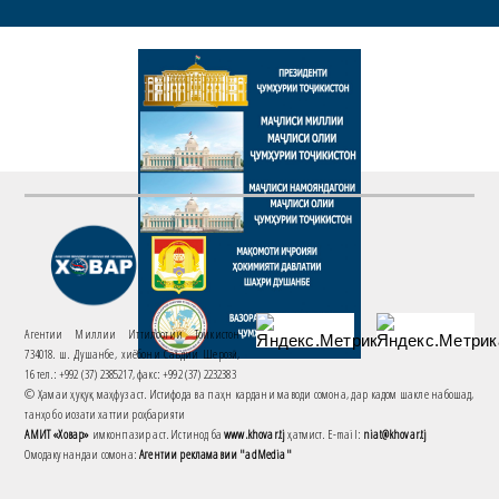
Агентии Миллии Иттилоотии Тоҷикистон
734018. ш. Душанбе, хиёбони Саъдии Шерозӣ,
16 тел.: +992 (37) 2385217, факс: +992 (37) 2232383
© Ҳамаи ҳуқуқ маҳфуз аст. Истифода ва паҳн кардани маводи сомона, дар кадом шакле набошад,
танҳо бо иҷозати хаттии роҳбарияти
АМИТ «Ховар»
имконпазир аст. Истинод ба
www.khovar.tj
ҳатмист. E-mail:
niat@khovar.tj
Омодакунандаи сомона:
Агентии рекламавии "adMedia"