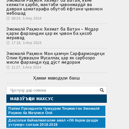
Эмомалӣ Раҳмон: Хизмат ба Ватан, яъне
хизмати ҳарбӣ, мактаби ҷавонмардӣ ва
давраи ҳаматарафа обутоб ёфтани ҷавонон
мебошад
🕔
08:24, 5.Апр 2024
Эмомалӣ Раҳмон: Хизмат ба Ватан – Модар
қарзи фарзандии ҳар як ҷавон ба ҳисоб
меравад
🕔
17:18, 3.Апр 2024
Эмомалӣ Раҳмон: Ман ҳамчун Сарфармондеҳи
Олии Қувваҳои Мусаллаҳ ҳар як сарбозро
мисли фарзанди худ дӯст медорам
🕔
11:27, 3.Апр 2024
Ҳамаи маводҳои бахш
МАВЗӮЪҲОИ МАХСУС
Паёми Президенти Ҷумҳурии Тоҷикистон Эмомалӣ
Раҳмон ба Маҷлиси Олӣ
Даҳсолаи байналмилалии амал «Об барои рушди
устувор» солҳои 2018-2028