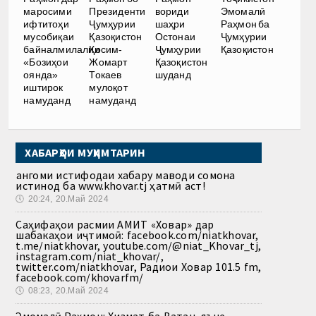
маросими
Президенти
вориди
Эмомалӣ
ифтитоҳи
Ҷумҳурии
шаҳри
Раҳмон ба
мусобиқаи
Қазоқистон
Остонаи
Ҷумҳурии
байналмилалии
Қосим-
Ҷумҳурии
Қазоқистон
«Бозиҳои
Жомарт
Қазоқистон
оянда»
Токаев
шуданд
иштирок
мулоқот
намуданд
намуданд
ХАБАРҲОИ МУҲИМТАРИН
Ҳангоми истифодаи хабару маводи сомона
истинод ба www.khovar.tj ҳатмӣ аст!
🕔
20:24, 20.Май 2024
Саҳифаҳои расмии АМИТ «Ховар» дар
шабакаҳои иҷтимоӣ: facebook.com/niatkhovar,
t.me/niatkhovar, youtube.com/@niat_Khovar_tj,
instagram.com/niat_khovar/,
twitter.com/niatkhovar, Радиои Ховар 101.5 fm,
facebook.com/khovarfm/
🕔
08:23, 20.Май 2024