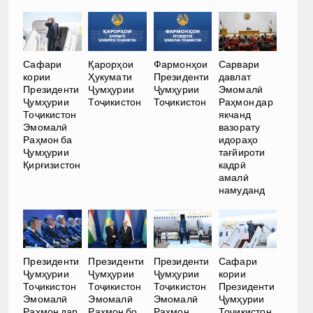
Сафари
Қарорҳои
Фармонҳои
Сарвари
кории
Ҳукумати
Президенти
давлат
Президенти
Ҷумҳурии
Ҷумҳурии
Эмомалӣ
Ҷумҳурии
Тоҷикистон
Тоҷикистон
Раҳмон дар
Тоҷикистон
якчанд
Эмомалӣ
вазорату
Раҳмон ба
идораҳо
Ҷумҳурии
тағйироти
Қирғизистон
кадрӣ
амалӣ
намуданд
Президенти
Президенти
Президенти
Сафари
Ҷумҳурии
Ҷумҳурии
Ҷумҳурии
кории
Тоҷикистон
Тоҷикистон
Тоҷикистон
Президенти
Эмомалӣ
Эмомалӣ
Эмомалӣ
Ҷумҳурии
Раҳмон дар
Раҳмон бо
Раҳмон
Тоҷикистон