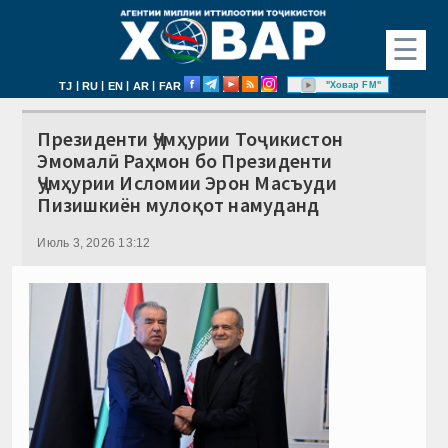
☰
|
|
|
|
"Ховар FM"
TJ
RU
EN
AR
FAR
Президенти Ҷумҳурии Тоҷикистон
Эмомалӣ Раҳмон бо Президенти
Ҷумҳурии Исломии Эрон Масъуди
Пизишкиён мулоқот намуданд
Июль 3, 2026 13:12