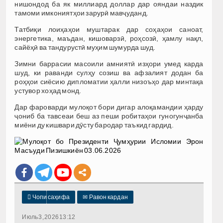
нишондод ба як миллиард доллар дар ояндаи наздик
тамоми имкониятҳои зарурӣ мавҷуданд.
Татбиқи лоиҳаҳои муштарак дар соҳаҳои саноат,
энергетика, маъдан, кишоварзӣ, роҳсозӣ, ҳамлу нақл,
сайёҳӣ ва тандурустӣ муҳим шумурда шуд.
Зимни баррасии масоили амниятӣ изҳори умед карда
шуд, ки раванди сулҳу созиш ва афзалият додан ба
роҳҳои сиёсию дипломатии ҳалли низоъҳо дар минтақа
устувор хоҳад монд.
Дар фароварди мулоқот бори дигар алоқамандии ҳарду
ҷониб ба тавсеаи беш аз пеши робитаҳои гуногунҷанба
миёни ду кишвари дӯсту бародар таъкид гардид.

Чопи саҳифа
✉
Равон кардан
Июль 3, 2026 13:12