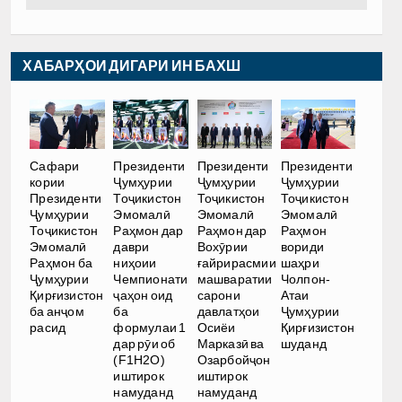
ХАБАРҲОИ ДИГАРИ ИН БАХШ
Сафари
Президенти
Президенти
Президенти
кории
Ҷумҳурии
Ҷумҳурии
Ҷумҳурии
Президенти
Тоҷикистон
Тоҷикистон
Тоҷикистон
Ҷумҳурии
Эмомалӣ
Эмомалӣ
Эмомалӣ
Тоҷикистон
Раҳмон дар
Раҳмон дар
Раҳмон
Эмомалӣ
даври
Вохӯрии
вориди
Раҳмон ба
ниҳоии
ғайрирасмии
шаҳри
Ҷумҳурии
Чемпионати
машваратии
Чолпон-
Қирғизистон
ҷаҳон оид
сарони
Атаи
ба анҷом
ба
давлатҳои
Ҷумҳурии
расид
формулаи 1
Осиёи
Қирғизистон
дар рӯи об
Марказӣ ва
шуданд
(F1H2O)
Озарбойҷон
иштирок
иштирок
намуданд
намуданд