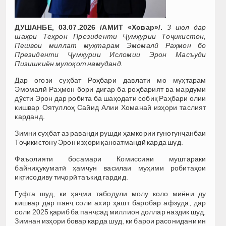
ДУШАНБЕ, 03.07.2026 /АМИТ «Ховар»/.
3 июл дар
шаҳри Теҳрон Президенти Ҷумҳурии Тоҷикистон,
Пешвои миллат муҳтарам Эмомалӣ Раҳмон бо
Президенти Ҷумҳурии Исломии Эрон Масъуди
Пизишкиён мулоқот намуданд.
Дар оғози суҳбат Роҳбари давлати мо муҳтарам
Эмомалӣ Раҳмон бори дигар ба роҳбарият ва мардуми
дӯсти Эрон дар робита ба шаҳодати собиқ Раҳбари олии
кишвар Оятуллоҳ Сайид Алии Хоманаӣ изҳори таслият
карданд.
Зимни суҳбат аз раванди рушди ҳамкории гуногунҷанбаи
Тоҷикистону Эрон изҳори қаноатмандӣ карда шуд.
Фаъолияти босамари Комиссияи муштараки
байниҳукуматӣ ҳамчун василаи муҳими робитаҳои
иқтисодиву тиҷорӣ таъкид гардид.
Гуфта шуд, ки ҳаҷми табодули молу коло миёни ду
кишвар дар панҷ соли ахир ҳашт баробар афзуда, дар
соли 2025 қариб ба панҷсад миллион доллар наздик шуд.
Зимнан изҳори бовар карда шуд, ки барои расонидани ин