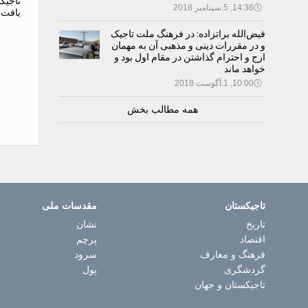
تاجیک
🕔
14:36, 5.سپتامبر 2018
یافت
فیض‌الله براتزاده: در فرهنگ ملت تاجیک
و در مقررات دینی و مذهبی آن به مهمان
ارج و احترام گذاشتن در مقام اول بود و
خواهد ماند
🕔
10:00, 1.آگوست 2018
همه مطالب بخش
تاجیکستان
مقدسات ملی
تاریخ
نشان
اقتصاد
پرچم
فرهنگ و معارف
سرود
گردشگری
پول
تاجیکستان و جهان