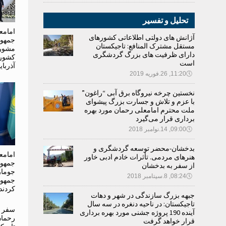
تحلیل و تفسیر
امامع
آژانش های دولتی اطلاعاتی کشورهای
جمهور
مستقل مشترک المنافع: تاجیکستان
مشور
دارای ظرفیت های بزرگ گردشگری
کشوره
است
آذربا
🕔
11:20, 26.فوریه 2019
نخستین چرخه نیروگاه برق آبی “راغون”
با عزم و تلاش و جسارت بزرگ پیشوای
ملت محترم امامعلی رحمان مورد بهره
برداری قرار می‌گیرد
🕔
09:00, 14.نوامبر 2018
بدخشان-محضر توسعه گردشگری و
امامع
هنرهای مردمی. تأثرات خادم ادبی خاور
جمهور
از سفر به بدخشان
جومار
🕔
08:24, 8.سپتامبر 2018
جمهور
کردند
جبهه بزرگ سازندگی در شهر و دهات
تاجیکستان: در ناحیه دنغره در سه سال
سفر د
آینده 190 پروژه جشنی مورد بهره برداری
رحمان
قرار خواهد گرفت