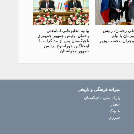
علی رحمان، رئیس
بیانیه مطبوعاتی امامعلی
مان با نیام-
رحمان، رئیس جمهور جمهوری
وچرال، نخست وزیر
تاجیکستان پس از مذاکرات با
اوخناگین خورلسوخ، رئیس
جمهور مغولستان
میراث فرهنگی و تاریخی
پارک ملی تاجیکستان
حصار
هلبوک
سرزم