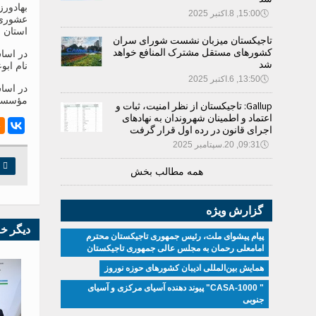
بهادور‌
🕔
15:00, 8.اکتبر 2025
عشوری ب
استان س
تاجیکستان میزبان نشست شورای سران
کشورهای مستقل مشترک المنافع خواهد
در اسا
شد
نام ابو
🕔
13:50, 6.اکتبر 2025
در اسا
مؤسسه د
Gallup: تاجیکستان از نظر امنیت، ثبات و
اعتماد و اطمینان شهروندان به نهادهای
اجرای قانون در رده اول قرار گرفت
🕔
09:31, 20.سپتامبر 2025

چ
همه مطالب بخش
گزارش ویژه
دیگر خ
پیام پیشوای ملت، رئیس جمهوری تاجیکستان محترم
امامعلی رحمان به مجلس عالی جمهوری تاجیکستان
همایش بین‌المللی ادیبان کشور‌های حوزه نوروز
" CASA-1000" پیوند دهنده آسیای مرکزی و آسیای
جنوبی