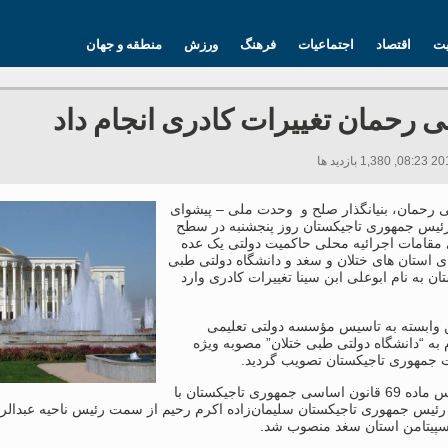
یت
اقتصاد
اجتماعیات
فرهنگ
ورزش
منطقه و جهان
ی رحمان تغییرات کادری انجام داد
ی رحمان، بنیانگذار صلح و وحدت ملی – پیشوای
ئیس جمهوری تاجیکستان روز پنجشنبه در سطح
 مقامات اجرائیه محلی حاکمیت دولتی یک عده
ای استان های ختلان و سغد و دانشگاه دولتی طبی
ان به نام ابوعلی ابن سینا تغییرات کادری وارد
 وابسته به تاسیس مؤسسه دولتی تعلیمی
به “دانشگاه دولتی طبی ختلان” مصوبه ویژه
جمهوری تاجیکستان تصویب گردید.
بر اساس ماده 69 قانون اساسی جمهوری تاجیکستان با
رئیس جمهوری تاجیکستان سلیمان‌زاده اکرم رحیم از سمت رئیس ناحیه عبدالرح
اسپیتامن استان سغد منصوب شد.