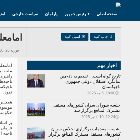
صفحه اصلی
رئیس جمهور
پارلمان
سیاست خارجی
امن
امامعل

چاپ کنید
✉
ایمیل کنید
فوریه 26, 2016 08:23, 1,380 بازدید ها
اخبار مهم
امامعل
ملت، ر
تاریخ گواه است… تقدیم به 35-مین
راهبری
سالگرد استقلال دولتی جمهوری
ناحیه‌ه
تاجیکستان
تاجیکست
نمود.
🕔
18:00, 5.مه 2026
همچنین
جلسه شورای سران کشورهای مستقل
موسوم 
مشترک المنافع برگزار شد
حکومت 
🕔
12:24, 10.اکتبر 2025
فرمان 
نشست مقدمات برگزاری اجلاس سران
ناحیه 
کشورهای مستقل مشترک المنافع برگزار
شد