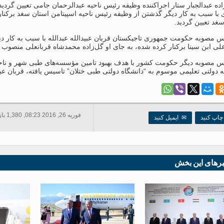
زاده عبدالجبار ستار اجرا‌کننده وظیفه رئیس ناحیه عبدالرحمان جامی تعیین گ
ا سبب به کار دیگر گذشتن از وظیفه رئیس ناحیه اسپیتامن استان سغد برکنار
غد تعیین گردید.
س مصوبه حکومت جمهوری تاجیکستان قربان عبیدالله عبدالله با سبب به کار 
علی ابن سینا برکنار کرده شده، به جای او گل‌زاده محمدشاه قربانعلی منصوب 
س مصوبه دیگر حکومت کشور با هدف بهبود تامین مؤسسه‌های طبی شهر و ناح
ولتی تعلیمی موسوم به “دانشگاه دولتی طبی ختلان” تاسیس یافته، قربان عبی
فوریه 26, 2016 08:23, 1,380 بازدید ها
اپ کنید
✉
ایمیل کنید
برهای این بخش