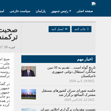
صفحه اصلی
رئیس جمهور
پارلمان
سیاست خارجی
امن
صحبت ت

چاپ کنید
✉
ایمیل کنید
ترکمن
فوریه 28, 2017 12:22, 668 بازدید ها
اخبار مهم
صبح ام
ملی – 
تاریخ گواه است… تقدیم به 35-مین
تاجیکست
سالگرد استقلال دولتی جمهوری
روسیه 
تاجیکستان
ترکمنست
🕔
18:00, 5.مه 2026
در گفت
جمهوری
جلسه شورای سران کشورهای مستقل
جمهوری
مشترک المنافع برگزار شد
دو جانب
🕔
12:24, 10.اکتبر 2025
در همه 
کرده ش
نشست مقدمات برگزاری اجلاس سران