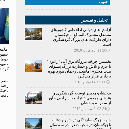
جنوبی
تحلیل و تفسیر
آژانش های دولتی اطلاعاتی کشورهای
مستقل مشترک المنافع: تاجیکستان
دارای ظرفیت های بزرگ گردشگری
است
امامع
🕔
11:20, 26.فوریه 2019
جمهور
جومار
نخستین چرخه نیروگاه برق آبی “راغون”
جمهور
با عزم و تلاش و جسارت بزرگ پیشوای
کردند
ملت محترم امامعلی رحمان مورد بهره
برداری قرار می‌گیرد
سفر د
🕔
09:00, 14.نوامبر 2018
رحمان
تاجیک
بدخشان-محضر توسعه گردشگری و
یافت
هنرهای مردمی. تأثرات خادم ادبی خاور
از سفر به بدخشان
🕔
08:24, 8.سپتامبر 2018
جبهه بزرگ سازندگی در شهر و دهات
تاجیکستان: در ناحیه دنغره در سه سال