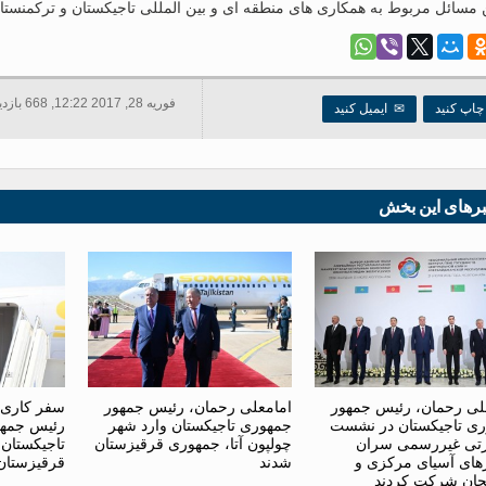
 مسائل مربوط به همکاری های منطقه ای و بین المللی تاجیکستان و ترکمنست
فوریه 28, 2017 12:22, 668 بازدید ها
اپ کنید
✉
ایمیل کنید
برهای این بخش
لی رحمان، رئیس جمهور
امامعلی رحمان، رئیس جمهور
سفر کاری 
ی تاجیکستان در نشست
جمهوری تاجیکستان وارد شهر
رئیس جمهو
تی غیررسمی سران
چولپون آتا، جمهوری قرقیزستان
تاجیکستان
ای آسیای مرکزی و
شدند
قرقیزستان
یجان شرکت کردند