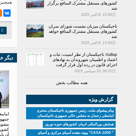
همچنین
کشورهای مستقل مشترک المنافع برگزار
شد
🕔
15:00, 8.اکتبر 2025
تاجیکستان میزبان نشست شورای سران

چ
کشورهای مستقل مشترک المنافع خواهد
شد
🕔
13:50, 6.اکتبر 2025
Gallup: تاجیکستان از نظر امنیت، ثبات و
دیگر خ
اعتماد و اطمینان شهروندان به نهادهای
اجرای قانون در رده اول قرار گرفت
🕔
09:31, 20.سپتامبر 2025
همه مطالب بخش
گزارش ویژه
پیام پیشوای ملت، رئیس جمهوری تاجیکستان محترم
امامع
امامعلی رحمان به مجلس عالی جمهوری تاجیکستان
جمهور
مشور
همایش بین‌المللی ادیبان کشور‌های حوزه نوروز
کشوره
" CASA-1000" پیوند دهنده آسیای مرکزی و آسیای
آذربا