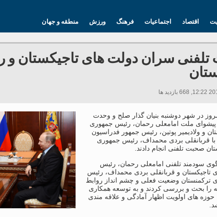
یت
اقتصاد
اجتماعیات
فرهنگ
ورزش
منطقه و جهان
لفنی سران دولت های تاجیکستان و ر
ستان
روز در شهر دوشنبه بنیان گذار صلح و وحدت
پیشوای ملت امامعلی رحمان، رئیس جمهوری
ان و ولادیمیر پوتین، رئیس جمهور فدراسیون
با قربانقلی بردی محمداف، رئیس جمهوری
ان صحبت تلفنی انجام دادند.
گوی سودمند تلفنی امامعلی رحمان، رئیس
 تاجیکستان و قربانقلی بردی محمداف، رئیس
 ترکمنستان وضعیت فعلی و چشم انداز روابط
ه را بحث و بررسی کردند و به توسعه همکاری
حوزه های اولویت اظهار آمادگی و علاقه مندی
د.