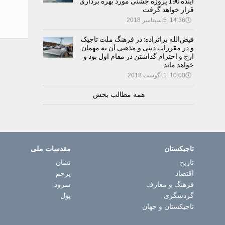
آینده 190 پروژه جشنی مورد بهره برداری
قرار خواهد گرفت
🕔
14:36, 5.سپتامبر 2018
فیض‌الله براتزاده: در فرهنگ ملت تاجیک
و در مقررات دینی و مذهبی آن به مهمان
ارج و احترام گذاشتن در مقام اول بود و
خواهد ماند
🕔
10:00, 1.آگوست 2018
همه مطالب بخش
تاجیکستان
مقدسات ملی
تاریخ
نشان
اقتصاد
پرچم
فرهنگ و معارف
سرود
گردشگری
پول
تاجیکستان و جهان