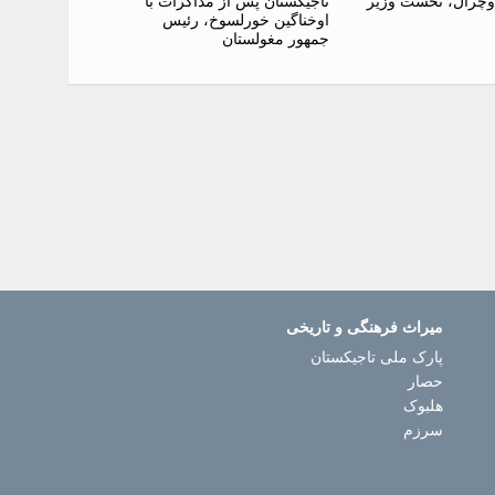
وچرال، نخست وزیر
تاجیکستان پس از مذاکرات با
اوخناگین خورلسوخ، رئیس
جمهور مغولستان
میراث فرهنگی و تاریخی
پارک ملی تاجیکستان
حصار
هلبوک
سرزم