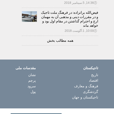
🕔
14:36, 5.سپتامبر 2018
فیض‌الله براتزاده: در فرهنگ ملت تاجیک
و در مقررات دینی و مذهبی آن به مهمان
ارج و احترام گذاشتن در مقام اول بود و
خواهد ماند
🕔
10:00, 1.آگوست 2018
همه مطالب بخش
تاجیکستان
مقدسات ملی
تاریخ
نشان
اقتصاد
پرچم
فرهنگ و معارف
سرود
گردشگری
پول
تاجیکستان و جهان