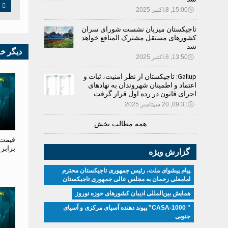

چ
🕔
15:00, 8.اکتبر 2025
تاجیکستان میزبان نشست شورای سران
کشورهای مستقل مشترک المنافع خواهد
شد
دیگر خ
🕔
13:50, 6.اکتبر 2025
Gallup: تاجیکستان از نظر امنیت، ثبات و
اعتماد و اطمینان شهروندان به نهادهای
اجرای قانون در رده اول قرار گرفت
🕔
09:31, 20.سپتامبر 2025
همه مطالب بخش
قیمت 
برابر
گزارش ویژه
پیام پیشوای ملت، رئیس جمهوری تاجیکستان محترم
امامعلی رحمان به مجلس عالی جمهوری تاجیکستان
همایش بین‌المللی ادیبان کشور‌های حوزه نوروز
" CASA-1000" پیوند دهنده آسیای مرکزی و آسیای
جنوبی