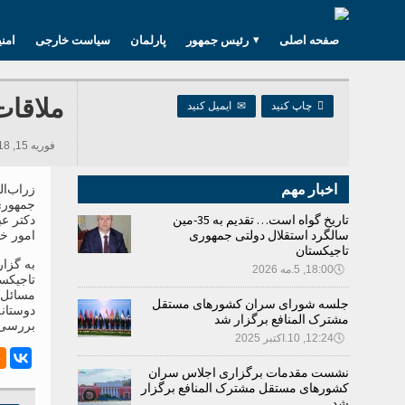
صفحه اصلی
رئیس جمهور
پارلمان
سیاست خارجی
امن
ملاقات

چاپ کنید
✉
ایمیل کنید
فوریه 15, 2018 08:42, 723 بازدید ها
اخبار مهم
زراب‌ال
جمهوری
تاریخ گواه است… تقدیم به 35-مین
دکتر ع
سالگرد استقلال دولتی جمهوری
امور خی
تاجیکستان
به گزا
🕔
18:00, 5.مه 2026
تاجیکس
مسائل 
جلسه شورای سران کشورهای مستقل
دوستانه
مشترک المنافع برگزار شد
بررسی 
🕔
12:24, 10.اکتبر 2025
نشست مقدمات برگزاری اجلاس سران
کشورهای مستقل مشترک المنافع برگزار
شد