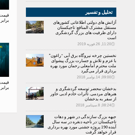
تحلیل و تفسیر
قیمت 
برابر
آژانش های دولتی اطلاعاتی کشورهای
مستقل مشترک المنافع: تاجیکستان
دارای ظرفیت های بزرگ گردشگری
است
🕔
11:20, 26.فوریه 2019
نخستین چرخه نیروگاه برق آبی “راغون”
با عزم و تلاش و جسارت بزرگ پیشوای
ملت محترم امامعلی رحمان مورد بهره
برداری قرار می‌گیرد
🕔
09:00, 14.نوامبر 2018
قیمت 
برابر
بدخشان-محضر توسعه گردشگری و
هنرهای مردمی. تأثرات خادم ادبی خاور
از سفر به بدخشان
🕔
08:24, 8.سپتامبر 2018
جبهه بزرگ سازندگی در شهر و دهات
تاجیکستان: در ناحیه دنغره در سه سال
آینده 190 پروژه جشنی مورد بهره برداری
قرار خواهد گرفت