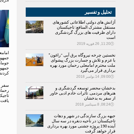
آذربا
تحلیل و تفسیر
آژانش های دولتی اطلاعاتی کشورهای
مستقل مشترک المنافع: تاجیکستان
دارای ظرفیت های بزرگ گردشگری
است
🕔
11:20, 26.فوریه 2019
امامع
نخستین چرخه نیروگاه برق آبی “راغون”
جمهور
با عزم و تلاش و جسارت بزرگ پیشوای
جومار
ملت محترم امامعلی رحمان مورد بهره
جمهور
برداری قرار می‌گیرد
کردند
🕔
09:00, 14.نوامبر 2018
سفر د
بدخشان-محضر توسعه گردشگری و
رحمان
هنرهای مردمی. تأثرات خادم ادبی خاور
تاجیک
از سفر به بدخشان
یافت
🕔
08:24, 8.سپتامبر 2018
جبهه بزرگ سازندگی در شهر و دهات
تاجیکستان: در ناحیه دنغره در سه سال
آینده 190 پروژه جشنی مورد بهره برداری
قرار خواهد گرفت