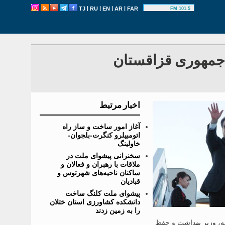
|
|
|
|
TJ
RU
EN
AR
FAR
101.5 FM
جمهوری قزاقستان
اخبار مرتبط
آغاز امور ساخت و ساز راه
اتومبیلرو کنگرت-بلجوان-
خاولینگ
سخنرانی پیشوای ملت در
ملاقات با رهبران و فعالان و
ساکنان ناحیه‌های شهرتوس و
قبادیان
پیشوای ملت کلنگ ساخت
دانشکده کشاورزی استان ختلان
را به زمین زدند
له، وزیر بهداشت و حفظ