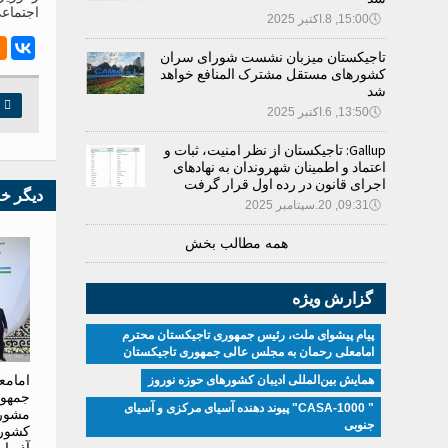
اجتماع
🕔
15:00, 8.اکتبر 2025
تاجیکستان میزبان نشست شورای سران
کشورهای مستقل مشترک المنافع خواهد
شد

چ
🕔
13:50, 6.اکتبر 2025
Gallup: تاجیکستان از نظر امنیت، ثبات و
اعتماد و اطمینان شهروندان به نهادهای
اجرای قانون در رده اول قرار گرفت
دیگر خ
🕔
09:31, 20.سپتامبر 2025
همه مطالب بخش
گزارش ویژه
پیام پیشوای ملت، رئیس جمهوری تاجیکستان محترم
امامعلی رحمان به مجلس عالی جمهوری تاجیکستان
امامع
همایش بین‌المللی ادیبان کشور‌های حوزه نوروز
جمهور
" CASA-1000" پیوند دهنده آسیای مرکزی و آسیای
مشور
جنوبی
کشوره