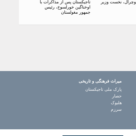
وچرال، نخست وزیر
تاجیکستان پس از مذاکرات با
اوخناگین خورلسوخ، رئیس
جمهور مغولستان
میراث فرهنگی و تاریخی
پارک ملی تاجیکستان
حصار
هلبوک
سرزم