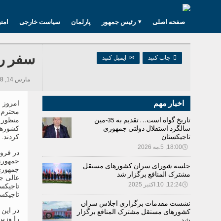
صفحه اصلی
رئیس جمهور
پارلمان
سیاست خارجی
امن
سفر ر

چاپ کنید
✉
ایمیل کنید
مارس 14, 2018 09:30, 355 بازدید ها
اخبار مهم
امروز 
محترم 
تاریخ گواه است… تقدیم به 35-مین
منظور 
سالگرد استقلال دولتی جمهوری
کشورها
تاجیکستان
کردند.
🕔
18:00, 5.مه 2026
در فرود
جمهوری
جلسه شورای سران کشورهای مستقل
جمهوری
مشترک المنافع برگزار شد
عالی ج
🕔
12:24, 10.اکتبر 2025
تاجیکس
تاجیکس
نشست مقدمات برگزاری اجلاس سران
در این
کشورهای مستقل مشترک المنافع برگزار
را وزیر
شد