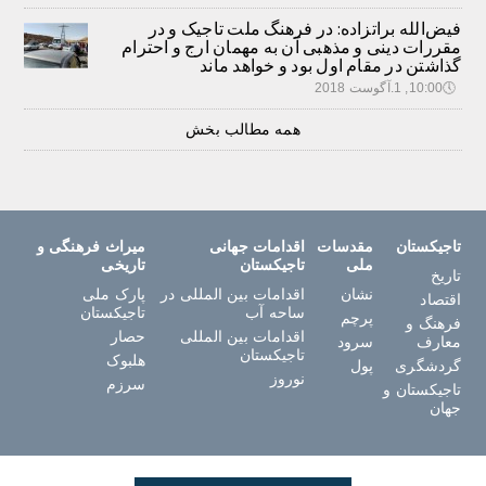
فیض‌الله براتزاده: در فرهنگ ملت تاجیک و در
مقررات دینی و مذهبی آن به مهمان ارج و احترام
گذاشتن در مقام اول بود و خواهد ماند
🕔
10:00, 1.آگوست 2018
همه مطالب بخش
تاجیکستان
مقدسات
اقدامات جهانی
میراث فرهنگی و
ملی
تاجیکستان
تاریخی
تاریخ
نشان
اقدامات بین المللی در
پارک ملی
اقتصاد
ساحه آب
تاجیکستان
پرچم
فرهنگ و
اقدامات بین المللی
حصار
معارف
سرود
تاجیکستان
هلبوک
گردشگری
پول
نوروز
سرزم
تاجیکستان و
جهان