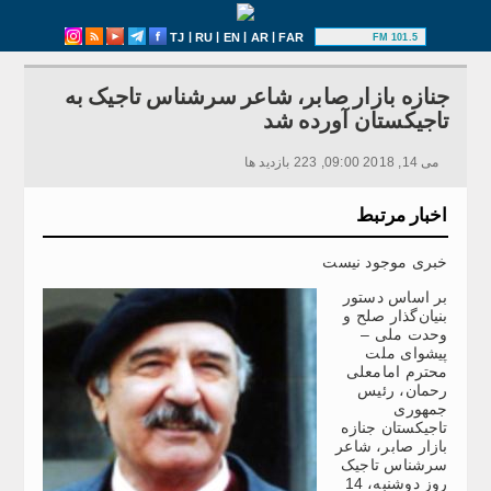
|
|
|
|
TJ
RU
EN
AR
FAR
101.5 FM
جنازه بازار صابر، شاعر سرشناس تاجیک به
تاجیکستان آورده شد
می 14, 2018 09:00, 223 بازدید ها
اخبار مرتبط
خبری موجود نیست
بر اساس دستور
بنیان‌گذار صلح و
وحدت ملی –
پیشوای ملت
محترم امامعلی
رحمان، رئیس
جمهوری
تاجیکستان جنازه
بازار صابر، شاعر
سرشناس تاجیک
روز دوشنبه، 14