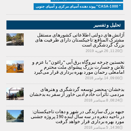
" CASA-1000" پیوند دهنده آسیای مرکزی و آسیای جنوبی
تحلیل و تفسیر
آژانش های دولتی اطلاعاتی کشورهای مستقل
مشترک المنافع: تاجیکستان دارای ظرفیت های
بزرگ گردشگری است
🕔
11:20, 26.فوریه 2019
نخستین چرخه نیروگاه برق آبی “راغون” با عزم و
تلاش و جسارت بزرگ پیشوای ملت محترم
امامعلی رحمان مورد بهره برداری قرار می‌گیرد
🕔
09:00, 14.نوامبر 2018
بدخشان-محضر توسعه گردشگری و هنرهای
مردمی. تأثرات خادم ادبی خاور از سفر به بدخشان
🕔
08:24, 8.سپتامبر 2018
جبهه بزرگ سازندگی در شهر و دهات تاجیکستان:
در ناحیه دنغره در سه سال آینده 190 پروژه جشنی
مورد بهره برداری قرار خواهد گرفت
🕔
14:36, 5.سپتامبر 2018