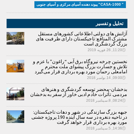
" CASA-1000" پیوند دهنده آسیای مرکزی و آسیای جنوبی
تحلیل و تفسیر
آژانش های دولتی اطلاعاتی کشورهای مستقل
مشترک المنافع: تاجیکستان دارای ظرفیت های
بزرگ گردشگری است
🕔
11:20, 26.فوریه 2019
نخستین چرخه نیروگاه برق آبی “راغون” با عزم و
تلاش و جسارت بزرگ پیشوای ملت محترم
امامعلی رحمان مورد بهره برداری قرار می‌گیرد
🕔
09:00, 14.نوامبر 2018
بدخشان-محضر توسعه گردشگری و هنرهای
مردمی. تأثرات خادم ادبی خاور از سفر به بدخشان
🕔
08:24, 8.سپتامبر 2018
جبهه بزرگ سازندگی در شهر و دهات تاجیکستان:
در ناحیه دنغره در سه سال آینده 190 پروژه جشنی
مورد بهره برداری قرار خواهد گرفت
🕔
14:36, 5.سپتامبر 2018