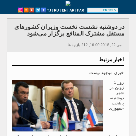
|
|
|
|
TJ
RU
EN
AR
FAR
101.5 FM
در دوشنبه نشست نخست وزیران کشورهای
مستقل مشترک المنافع برگزار می‌شود
می 22, 2018 16:00, 212 بازدید ها
اخبار مرتبط
خبری موجود نیست
روز 1
ژوئن در
شهر
دوشنبه،
پایتخت
جمهوری