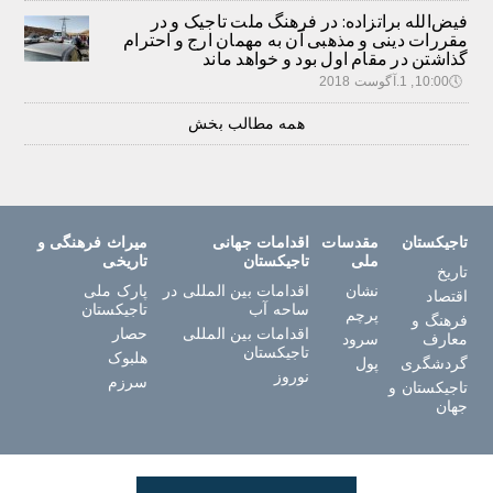
فیض‌الله براتزاده: در فرهنگ ملت تاجیک و در
مقررات دینی و مذهبی آن به مهمان ارج و احترام
گذاشتن در مقام اول بود و خواهد ماند
🕔
10:00, 1.آگوست 2018
همه مطالب بخش
تاجیکستان
مقدسات
اقدامات جهانی
میراث فرهنگی و
ملی
تاجیکستان
تاریخی
تاریخ
نشان
اقدامات بین المللی در
پارک ملی
اقتصاد
ساحه آب
تاجیکستان
پرچم
فرهنگ و
اقدامات بین المللی
حصار
معارف
سرود
تاجیکستان
هلبوک
گردشگری
پول
نوروز
سرزم
تاجیکستان و
جهان