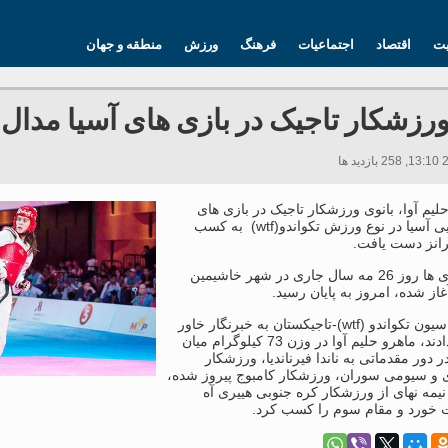
یت
اقتصاد
اجتماعیات
فرهنگ
ورزش
منطقه و جهان
ورزشکار تاجیک در بازی های آسیا مدال
لیم آوا، بانوی ورزشکار تاجیک در بازی های
قهرمانیی آسیا در نوع ورزش تکواندو(wtf) به کسب
رانز دست یافت.
این بازی ها روز 26 مه سال جاری در شهر خاشیمین
آغاز شده، امروز به پایان رسید.
از فدراسیون تکواندو (wtf)-تاجیکستان به خبرنگار خاور
اطلاع دادند، ماهرو حلیم آوا در وزن 73 کیلوگرام میان
در دور مقدماتی به ناندا فیرناندیا، ورزشکار
ی و سیومی سوران، ورزشکار کامبوج پیروز‌ شده،
نیمه نهای از ورزشکار کره جنوبی هییری آه
ورد و مقام سوم را کسب کرد.