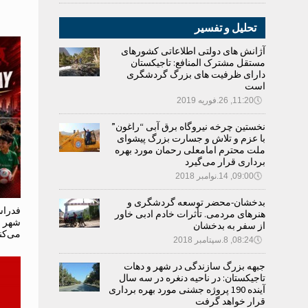
تحلیل و تفسیر
آژانش های دولتی اطلاعاتی کشورهای
مستقل مشترک المنافع: تاجیکستان
دارای ظرفیت های بزرگ گردشگری
است
🕔
11:20, 26.فوریه 2019
نخستین چرخه نیروگاه برق آبی “راغون”
با عزم و تلاش و جسارت بزرگ پیشوای
ملت محترم امامعلی رحمان مورد بهره
برداری قرار می‌گیرد
🕔
09:00, 14.نوامبر 2018
بدخشان-محضر توسعه گردشگری و
فدراس
هنرهای مردمی. تأثرات خادم ادبی خاور
شهر ن
از سفر به بدخشان
می‌کن
🕔
08:24, 8.سپتامبر 2018
جبهه بزرگ سازندگی در شهر و دهات
تاجیکستان: در ناحیه دنغره در سه سال
آینده 190 پروژه جشنی مورد بهره برداری
قرار خواهد گرفت