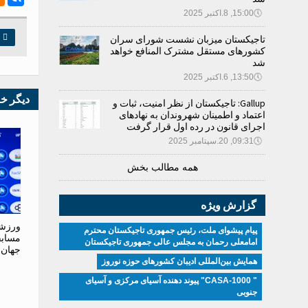
🕔
15:00, 8.اکتبر 2025

چ
تاجیکستان میزبان نشست شورای سران
کشورهای مستقل مشترک المنافع خواهد
شد
🕔
13:50, 6.اکتبر 2025
دیگر خ
Gallup: تاجیکستان از نظر امنیت، ثبات و
اعتماد و اطمینان شهروندان به نهادهای
اجرای قانون در رده اول قرار گرفت
🕔
09:31, 20.سپتامبر 2025
همه مطالب بخش
گزارش ویژه
ورزشک
پیام پیشوای ملت، رئیس جمهوری تاجیکستان محترم
مسابق
امامعلی رحمان به مجلس عالی جمهوری تاجیکستان
جهان 
همایش بین‌المللی ادیبان کشور‌های حوزه نوروز
" CASA-1000" پیوند دهنده آسیای مرکزی و آسیای
جنوبی