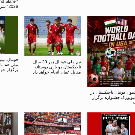
nd Slam-
2026” شرکت می کنند
فوتبال. تیم
تیم ملی فوتبال زیر 20 سال
ملی هند با
تاجیکستان دو بازی دوستانه
برگزار خوا
مقابل عمان انجام خواهد داد
یون فوتبال تاجیکستان در
یویورک جشنواره‌ برگزار
د