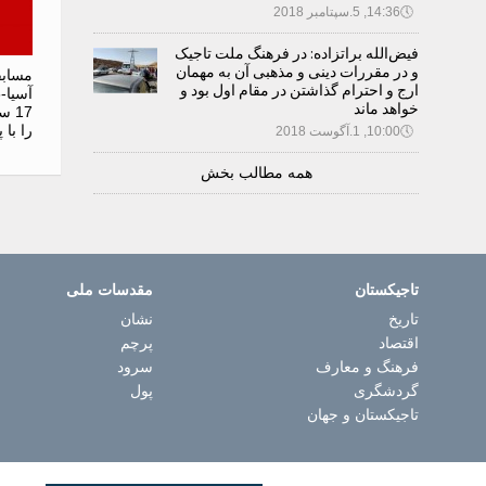
🕔
14:36, 5.سپتامبر 2018
فیض‌الله براتزاده: در فرهنگ ملت تاجیک
و در مقررات دینی و مذهبی آن به مهمان
ارج و احترام گذاشتن در مقام اول بود و
خواهد ماند
17 
را با 
🕔
10:00, 1.آگوست 2018
همه مطالب بخش
تاجیکستان
مقدسات ملی
تاریخ
نشان
اقتصاد
پرچم
فرهنگ و معارف
سرود
گردشگری
پول
تاجیکستان و جهان