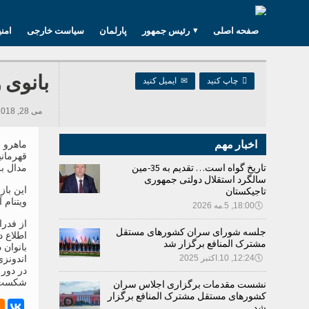
صفحه اصلی
رئیس جمهور
پارلمان
سیاست خارجی
امن
بانوی 

چاپ کنید
✉
ایمیل کنید
می 28, 2018 13:10, 258 بازدید ها
اخبار مهم
ماهرو ح
تاریخ گواه است… تقدیم به 35-مین
مدال ب
سالگرد استقلال دولتی جمهوری
تاجیکستان
ویتنام 
🕔
18:00, 5.مه 2026
جلسه شورای سران کشورهای مستقل
مشترک المنافع برگزار شد
بانوان 
🕔
12:24, 10.اکتبر 2025
اندونز
در دور 
شکست خ
نشست مقدمات برگزاری اجلاس سران
کشورهای مستقل مشترک المنافع برگزار
شد