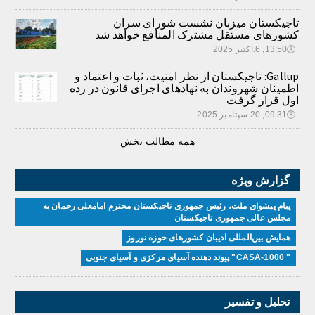
تاجیکستان میزبان نشست شورای سران
کشورهای مستقل مشترک المنافع خواهد شد
🕔
13:50, 6.اکتبر 2025
Gallup: تاجیکستان از نظر امنیت، ثبات و اعتماد و
اطمینان شهروندان به نهادهای اجرای قانون در رده
اول قرار گرفت
🕔
09:31, 20.سپتامبر 2025
همه مطالب بخش
گزارش ویژه
پیام پیشوای ملت، رئیس جمهوری تاجیکستان محترم امامعلی رحمان به
مجلس عالی جمهوری تاجیکستان
همایش بین‌المللی ادیبان کشور‌های حوزه نوروز
" CASA-1000" پیوند دهنده آسیای مرکزی و آسیای جنوبی
تحلیل و تفسیر