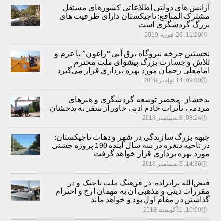
آژانش های دولتی اطلاعاتی کشورهای مستقل
مشترک المنافع: تاجیکستان دارای ظرفیت های
بزرگ گردشگری است
🕔
11:20, 26.فوریه 2019
نخستین چرخه نیروگاه برق آبی “راغون” با عزم و
تلاش و جسارت بزرگ پیشوای ملت محترم
امامعلی رحمان مورد بهره برداری قرار می‌گیرد
🕔
09:00, 14.نوامبر 2018
بدخشان-محضر توسعه گردشگری و هنرهای
مردمی. تأثرات خادم ادبی خاور از سفر به بدخشان
🕔
08:24, 8.سپتامبر 2018
جبهه بزرگ سازندگی در شهر و دهات تاجیکستان:
در ناحیه دنغره در سه سال آینده 190 پروژه جشنی
مورد بهره برداری قرار خواهد گرفت
🕔
14:36, 5.سپتامبر 2018
فیض‌الله براتزاده: در فرهنگ ملت تاجیک و در
مقررات دینی و مذهبی آن به مهمان ارج و احترام
گذاشتن در مقام اول بود و خواهد ماند
🕔
10:00, 1.آگوست 2018