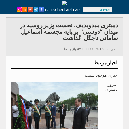
|
|
|
|
TJ
RU
EN
AR
FAR
101.5 FM
دمیتری میدویدیف، نخست وزیر روسیه در
میدان “دوستی” بر پایه مجسمه اسماعیل
سامانی تاجگل گذاشت
می 31, 2018 11:00, 451 بازدید ها
اخبار مرتبط
خبری موجود نیست
امروز
دمیتری