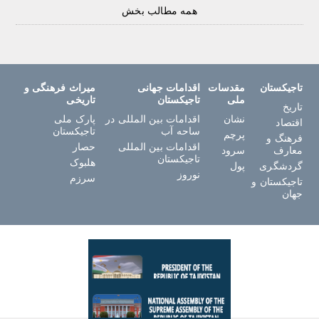
همه مطالب بخش
تاجیکستان
مقدسات
اقدامات جهانی
میراث فرهنگی و
ملی
تاجیکستان
تاریخی
تاریخ
نشان
اقدامات بین المللی در
پارک ملی
اقتصاد
ساحه آب
تاجیکستان
پرچم
فرهنگ و
اقدامات بین المللی
حصار
معارف
سرود
تاجیکستان
هلبوک
گردشگری
پول
نوروز
سرزم
تاجیکستان و
جهان