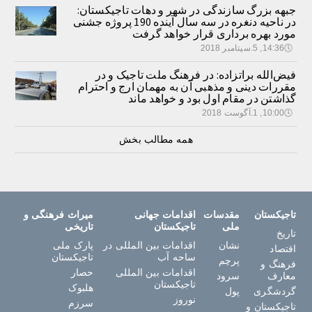
جبهه بزرگ سازندگی در شهر و دهات تاجیکستان:
در ناحیه دنغره در سه سال آینده 190 پروژه جشنی
مورد بهره برداری قرار خواهد گرفت
🕔
14:36, 5.سپتامبر 2018
فیض‌الله براتزاده: در فرهنگ ملت تاجیک و در
مقررات دینی و مذهبی آن به مهمان ارج و احترام
گذاشتن در مقام اول بود و خواهد ماند
🕔
10:00, 1.آگوست 2018
همه مطالب بخش
تاجیکستان
مقدسات
اقدامات جهانی
میراث فرهنگی و
ملی
تاجیکستان
تاریخی
تاریخ
نشان
اقدامات بین المللی در
پارک ملی
اقتصاد
ساحه آب
تاجیکستان
پرچم
فرهنگ و
اقدامات بین المللی
حصار
معارف
سرود
تاجیکستان
هلبوک
گردشگری
پول
نوروز
سرزم
تاجیکستان و