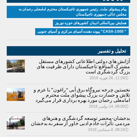
پیام پیشوای ملت، رئیس جمهوری تاجیکستان محترم امامعلی رحمان به
مجلس عالی جمهوری تاجیکستان
همایش بین‌المللی ادیبان کشور‌های حوزه نوروز
" CASA-1000" پیوند دهنده آسیای مرکزی و آسیای جنوبی
تحلیل و تفسیر
آژانش های دولتی اطلاعاتی کشورهای مستقل
مشترک المنافع: تاجیکستان دارای ظرفیت های
بزرگ گردشگری است
🕔
11:20, 26.فوریه 2019
نخستین چرخه نیروگاه برق آبی “راغون” با عزم و
تلاش و جسارت بزرگ پیشوای ملت محترم
امامعلی رحمان مورد بهره برداری قرار می‌گیرد
🕔
09:00, 14.نوامبر 2018
بدخشان-محضر توسعه گردشگری و هنرهای
مردمی. تأثرات خادم ادبی خاور از سفر به بدخشان
🕔
08:24, 8.سپتامبر 2018