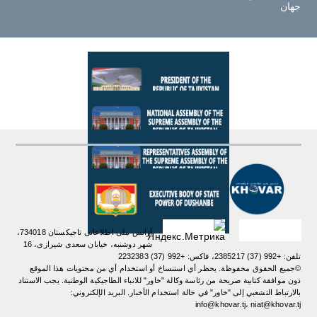
جهان
آژانس ملی اطلاعاتی تاجیکستان 734018،
شهر دوشنبه، خیابان سعدی شیرازی، 16
تلفن: +992 (37) 2385217، فاکس: +992 (37) 2232383
©جميع الحقوق محفوظة. يحظر أي استنساخ أو استخدام أي من محتويات هذا الموقع
دون موافقة كتابية صريحة من رئاسة وكالة "خاور" للانباء الطاجيكية الوطنية. یجب الاستناد
بالارتباط التشعبي إلى "خاور" في حالة استخدام الأخبار. البريد الإلكتروني:
info@khovar.tj، niat@khovar.tj