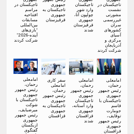
تاجیکستان در
تاجیکستان
جمهوری
تاجیکستان در
نشست
وارد شهر
تاجیکستان به
مراسم
مشورتی
چولپون آتا،
جمهوری
افتتاحیه
غیررسمی
جمهوری
قرقیزستان
مسابقات
سران
قرقیزستان
بین‌المللی
کشورهای
شدند
“بازی‌های
آسیای
آینده-2026”
مرکزی و
شرکت کردند
آذربایجان
شرکت کردند
امامعلی
امامعلی
امامعلی
سفر کاری
رحمان،
رحمان،
رحمان،
امامعلی
رئیس جمهور
رئیس جمهور
رئیس جمهور
رحمان،
جمهوری
جمهوری
جمهوری
رئیس جمهور
تاجیکستان با
تاجیکستان با
تاجیکستان
جمهوری
شوکت
قاسم
وارد آستانه،
تاجیکستان به
میرضیایف،
جومارت
جمهوری
جمهوری
رئیس جمهور
توقایف،
قزاقستان
قزاقستان
جمهوری
رئیس جمهور
شدند
ازبکستان
جمهوری
گفتگوی
قزاقستان