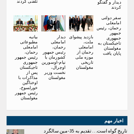
تلفنی کردند
دیدار و گفتگو
کردند
سفر دولتی
امامعلی
رحمان، رئیس
جمهور
بازدید پیشوای
دیدار
بیانیه
جمهوری
ملت،
امامعلی
مطبوعاتی
تاجیکستان به
امامعلی
رحمان،
امامعلی
مغولستان
رحمان از
رئیس جمهور
رحمان،
پایان یافت
موزه ملی
کشورمان با
رئیس جمهور
تاریخی
نیام-اوسورین
جمهوری
مغولستان
اوچرال،
تاجیکستان
نخست وزیر
پس از
مغولستان
مذاکرات با
اوخناگین
خورلسوخ،
رئیس جمهور
مغولستان
اخبار مهم
تاریخ گواه است… تقدیم به 35-مین سالگرد