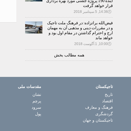
آینده 190 پروژه جشنی مورد بهره برداری
قرار خواهد گرفت
🕔
14:36, 5.سپتامبر 2018
فیض‌الله براتزاده: در فرهنگ ملت تاجیک
و در مقررات دینی و مذهبی آن به مهمان
ارج و احترام گذاشتن در مقام اول بود و
خواهد ماند
🕔
10:00, 1.آگوست 2018
همه مطالب بخش
تاجیکستان
مقدسات ملی
تاریخ
نشان
اقتصاد
پرچم
فرهنگ و معارف
سرود
گردشگری
پول
تاجیکستان و جهان