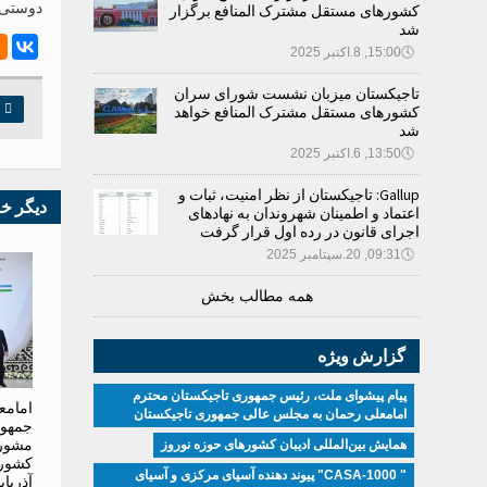
دوستی م
کشورهای مستقل مشترک المنافع برگزار
شد
🕔
15:00, 8.اکتبر 2025
تاجیکستان میزبان نشست شورای سران

چ
کشورهای مستقل مشترک المنافع خواهد
شد
🕔
13:50, 6.اکتبر 2025
Gallup: تاجیکستان از نظر امنیت، ثبات و
دیگر خ
اعتماد و اطمینان شهروندان به نهادهای
اجرای قانون در رده اول قرار گرفت
🕔
09:31, 20.سپتامبر 2025
همه مطالب بخش
گزارش ویژه
پیام پیشوای ملت، رئیس جمهوری تاجیکستان محترم
امامع
امامعلی رحمان به مجلس عالی جمهوری تاجیکستان
جمهور
مشور
همایش بین‌المللی ادیبان کشور‌های حوزه نوروز
کشوره
" CASA-1000" پیوند دهنده آسیای مرکزی و آسیای
آذربا