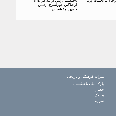
وچرال، نخست وزیر
تاجیکستان پس از مذاکرات با
اوخناگین خورلسوخ، رئیس
جمهور مغولستان
میراث فرهنگی و تاریخی
پارک ملی تاجیکستان
حصار
هلبوک
سرزم