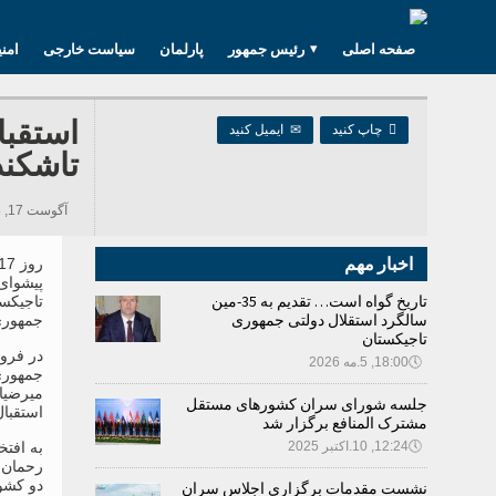
صفحه اصلی
رئیس جمهور
پارلمان
سیاست خارجی
امن
استقبا

چاپ کنید
✉
ایمیل کنید
تاشکند
آگوست 17, 2018 10:35, 383 بازدید ها
اخبار مهم
پیشوای
تاریخ گواه است… تقدیم به 35-مین
تاجیکست
سالگرد استقلال دولتی جمهوری
جمهوری
تاجیکستان
در فرود
🕔
18:00, 5.مه 2026
جمهوری 
میرضیا
جلسه شورای سران کشورهای مستقل
استقبال
مشترک المنافع برگزار شد
🕔
12:24, 10.اکتبر 2025
به افت
رحمان 
دو کشور
نشست مقدمات برگزاری اجلاس سران