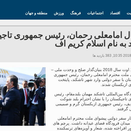
یت
اقتصاد
اجتماعیات
فرهنگ
ورزش
منطقه و جهان
ل امامعلی رحمان، رئیس جمهوری تاجیک
 به نام اسلام کریم اف
روز 17 اوت سال 2018 بنیان‌گذار صلح و وحدت ملی –
 ملت محترم امامعلی رحمان، رئیس جمهوری
ان با سفر دولتی وارد شهر تاشکند، پایتخت
 ازبکستان شدند.
گاه بین‌المللی تاشکند مهمان بلندمقام، رئیس
تاجیکستان را با نشان احترام بلند شوکت
یف، رئیس جمهوری ازبکستان گرم و صمیمی
 گرفتند.
خار سفر دولتی پیشوای ملت محترم امامعلی
میدان فرودگاه فضای عیدانه داشت. پرچم های
 افراخته شده، شعار و آویزه‌های ترنمکننده