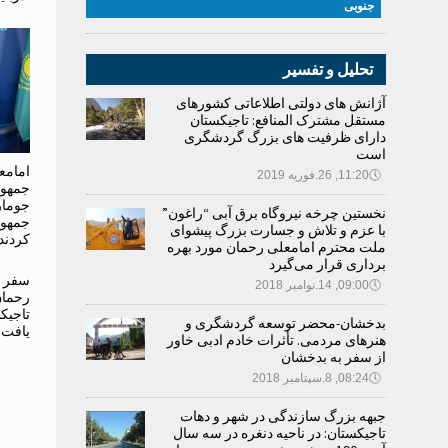
جنوبی
تحلیل و تفسیر
آژانش های دولتی اطلاعاتی کشورهای
مستقل مشترک المنافع: تاجیکستان
دارای ظرفیت های بزرگ گردشگری
است
امامع
🕔
11:20, 26.فوریه 2019
جمهور
جومار
نخستین چرخه نیروگاه برق آبی “راغون”
جمهور
با عزم و تلاش و جسارت بزرگ پیشوای
کردند
ملت محترم امامعلی رحمان مورد بهره
برداری قرار می‌گیرد
سفر د
🕔
09:00, 14.نوامبر 2018
رحمان
تاجیک
بدخشان-محضر توسعه گردشگری و
یافت
هنرهای مردمی. تأثرات خادم ادبی خاور
از سفر به بدخشان
🕔
08:24, 8.سپتامبر 2018
جبهه بزرگ سازندگی در شهر و دهات
تاجیکستان: در ناحیه دنغره در سه سال