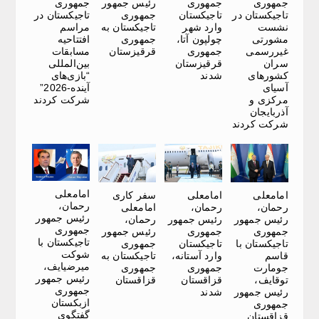
جمهوری
جمهوری
رئیس جمهور
جمهوری
تاجیکستان در
تاجیکستان
جمهوری
تاجیکستان در
نشست
وارد شهر
تاجیکستان به
مراسم
مشورتی
چولپون آتا،
جمهوری
افتتاحیه
غیررسمی
جمهوری
قرقیزستان
مسابقات
سران
قرقیزستان
بین‌المللی
کشورهای
شدند
“بازی‌های
آسیای
آینده-2026”
مرکزی و
شرکت کردند
آذربایجان
شرکت کردند
امامعلی
امامعلی
امامعلی
سفر کاری
رحمان،
رحمان،
رحمان،
امامعلی
رئیس جمهور
رئیس جمهور
رئیس جمهور
رحمان،
جمهوری
جمهوری
جمهوری
رئیس جمهور
تاجیکستان با
تاجیکستان با
تاجیکستان
جمهوری
شوکت
قاسم
وارد آستانه،
تاجیکستان به
میرضیایف،
جومارت
جمهوری
جمهوری
رئیس جمهور
توقایف،
قزاقستان
قزاقستان
جمهوری
رئیس جمهور
شدند
ازبکستان
جمهوری
گفتگوی
قزاقستان