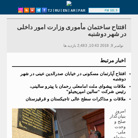
|
|
|
|
TJ
RU
EN
AR
FAR
101.5 FM
افتتاح ساختمان مأموری وزارت امور داخلی
در شهر دوشنبه
نوامبر 9, 2018 10:43, 2,483 بازدید ها
اخبار مرتبط
افتتاح آپارتمان مسکونی در خیابان صدرالدین عینی در شهر
دوشنبه
ملاقات پیشوای ملت امامعلی رحمان با پیترو سالینی،
رئیس شرکت “سالین امپریجیلو”
ملاقات و مذاکرات سطح عالی تاجیکستان و قرقیزستان
امروز
بنیان‌گذار
صلح و
وحدت
ملی-
پیشوای