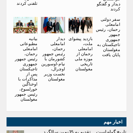
تلفنی کردند
دیدار و گفتگو
کردند
سفر دولتی
امامعلی
رحمان، رئیس
جمهور
بازدید پیشوای
دیدار
بیانیه
جمهوری
ملت،
امامعلی
مطبوعاتی
تاجیکستان به
امامعلی
رحمان،
امامعلی
مغولستان
رحمان از
رئیس جمهور
رحمان،
پایان یافت
موزه ملی
کشورمان با
رئیس جمهور
تاریخی
نیام-اوسورین
جمهوری
مغولستان
اوچرال،
تاجیکستان
نخست وزیر
پس از
مغولستان
مذاکرات با
اوخناگین
خورلسوخ،
رئیس جمهور
مغولستان
اخبار مهم
تاریخ گواه است… تقدیم به 35-مین سالگرد