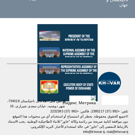
جهان
آژانس ملی اطلاعاتی تاجیکستان 734018،
شهر دوشنبه، خیابان سعدی شیرازی، 16
تلفن: +992 (37) 2385217، فاکس: +992 (37) 2232383
©جميع الحقوق محفوظة. يحظر أي استنساخ أو استخدام أي من محتويات هذا الموقع
دون موافقة كتابية صريحة من رئاسة وكالة "خاور" للانباء الطاجيكية الوطنية. یجب الاستناد
بالارتباط التشعبي إلى "خاور" في حالة استخدام الأخبار. البريد الإلكتروني:
info@khovar.tj، niat@khovar.tj