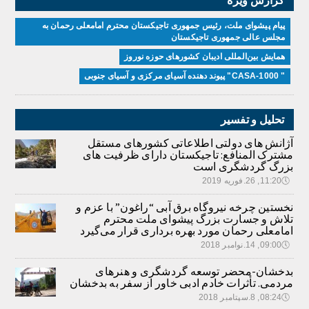
پیام پیشوای ملت، رئیس جمهوری تاجیکستان محترم امامعلی رحمان به
مجلس عالی جمهوری تاجیکستان
همایش بین‌المللی ادیبان کشور‌های حوزه نوروز
" CASA-1000" پیوند دهنده آسیای مرکزی و آسیای جنوبی
تحلیل و تفسیر
آژانش های دولتی اطلاعاتی کشورهای مستقل
مشترک المنافع: تاجیکستان دارای ظرفیت های
بزرگ گردشگری است
🕔
11:20, 26.فوریه 2019
نخستین چرخه نیروگاه برق آبی “راغون” با عزم و
تلاش و جسارت بزرگ پیشوای ملت محترم
امامعلی رحمان مورد بهره برداری قرار می‌گیرد
🕔
09:00, 14.نوامبر 2018
بدخشان-محضر توسعه گردشگری و هنرهای
مردمی. تأثرات خادم ادبی خاور از سفر به بدخشان
🕔
08:24, 8.سپتامبر 2018