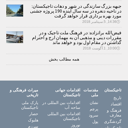
جبهه بزرگ سازندگی در شهر و دهات تاجیکستان:
در ناحیه دنغره در سه سال آینده 190 پروژه جشنی
مورد بهره برداری قرار خواهد گرفت
🕔
14:36, 5.سپتامبر 2018
فیض‌الله براتزاده: در فرهنگ ملت تاجیک و در
مقررات دینی و مذهبی آن به مهمان ارج و احترام
گذاشتن در مقام اول بود و خواهد ماند
🕔
10:00, 1.آگوست 2018
همه مطالب بخش
تاجیکستان
مقدسات
اقدامات جهانی
میراث فرهنگی و
ملی
تاجیکستان
تاریخی
تاریخ
نشان
اقدامات بین المللی در
پارک ملی
اقتصاد
ساحه آب
تاجیکستان
پرچم
فرهنگ و
اقدامات بین المللی
حصار
معارف
سرود
تاجیکستان
هلبوک
گردشگری
پول
نوروز
سرزم
تاجیکستان و