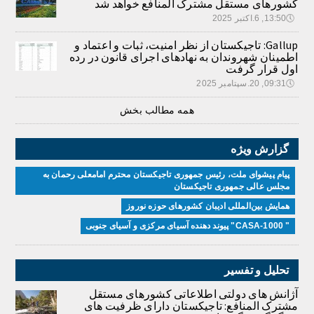
کشورهای مستقل مشترک المنافع خواهد شد
🕔
13:50, 6.اکتبر 2025
Gallup: تاجیکستان از نظر امنیت، ثبات و اعتماد و
اطمینان شهروندان به نهادهای اجرای قانون در رده
اول قرار گرفت
🕔
09:31, 20.سپتامبر 2025
همه مطالب بخش
گزارش ویژه
پیام پیشوای ملت، رئیس جمهوری تاجیکستان محترم امامعلی رحمان به
مجلس عالی جمهوری تاجیکستان
همایش بین‌المللی ادیبان کشور‌های حوزه نوروز
" CASA-1000" پیوند دهنده آسیای مرکزی و آسیای جنوبی
تحلیل و تفسیر
آژانش های دولتی اطلاعاتی کشورهای مستقل
مشترک المنافع: تاجیکستان دارای ظرفیت های