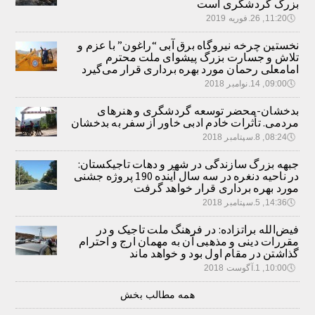
بزرگ گردشگری است
🕔
11:20, 26.فوریه 2019
نخستین چرخه نیروگاه برق آبی “راغون” با عزم و
تلاش و جسارت بزرگ پیشوای ملت محترم
امامعلی رحمان مورد بهره برداری قرار می‌گیرد
🕔
09:00, 14.نوامبر 2018
بدخشان-محضر توسعه گردشگری و هنرهای
مردمی. تأثرات خادم ادبی خاور از سفر به بدخشان
🕔
08:24, 8.سپتامبر 2018
جبهه بزرگ سازندگی در شهر و دهات تاجیکستان:
در ناحیه دنغره در سه سال آینده 190 پروژه جشنی
مورد بهره برداری قرار خواهد گرفت
🕔
14:36, 5.سپتامبر 2018
فیض‌الله براتزاده: در فرهنگ ملت تاجیک و در
مقررات دینی و مذهبی آن به مهمان ارج و احترام
گذاشتن در مقام اول بود و خواهد ماند
🕔
10:00, 1.آگوست 2018
همه مطالب بخش