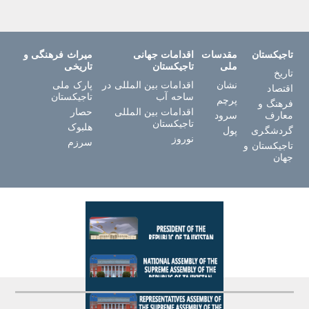
تاجیکستان
مقدسات
اقدامات جهانی
میراث فرهنگی و
ملی
تاجیکستان
تاریخی
تاریخ
نشان
اقدامات بین المللی در
پارک ملی
اقتصاد
ساحه آب
تاجیکستان
پرچم
فرهنگ و
اقدامات بین المللی
حصار
معارف
سرود
تاجیکستان
هلبوک
گردشگری
پول
نوروز
سرزم
تاجیکستان و
جهان