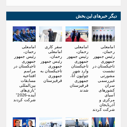
دیگر خبرهای این بخش
امامعلی
امامعلی
سفر کاری
امامعلی
رحمان،
رحمان،
امامعلی
رحمان،
رئیس جمهور
رئیس جمهور
رحمان،
رئیس جمهور
جمهوری
جمهوری
رئیس جمهور
جمهوری
تاجیکستان در
تاجیکستان
جمهوری
تاجیکستان در
نشست
وارد شهر
تاجیکستان به
مراسم
مشورتی
چولپون آتا،
جمهوری
افتتاحیه
غیررسمی
جمهوری
قرقیزستان
مسابقات
سران
قرقیزستان
بین‌المللی
کشورهای
شدند
“بازی‌های
آسیای
آینده-2026”
مرکزی و
شرکت کردند
آذربایجان
شرکت کردند