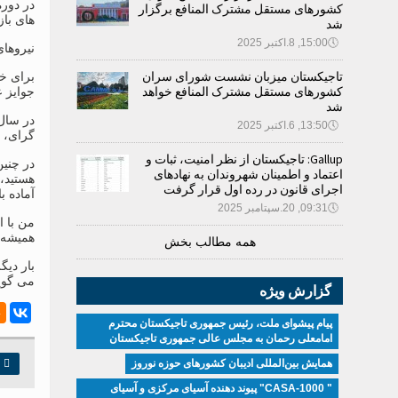
در دوره
کشورهای مستقل مشترک المنافع برگزار
های باز
شد
🕔
15:00, 8.اکتبر 2025
نیروهای
تاجیکستان میزبان نشست شورای سران
برای خد
کشورهای مستقل مشترک المنافع خواهد
جوایز 
شد
در سال
🕔
13:50, 6.اکتبر 2025
گرای، ر
Gallup: تاجیکستان از نظر امنیت، ثبات و
در چنی
اعتماد و اطمینان شهروندان به نهادهای
هستید، 
اجرای قانون در رده اول قرار گرفت
آماده ب
🕔
09:31, 20.سپتامبر 2025
من با ا
همیشه آ
همه مطالب بخش
می گوی
گزارش ویژه
پیام پیشوای ملت، رئیس جمهوری تاجیکستان محترم
امامعلی رحمان به مجلس عالی جمهوری تاجیکستان
همایش بین‌المللی ادیبان کشور‌های حوزه نوروز

چ
" CASA-1000" پیوند دهنده آسیای مرکزی و آسیای