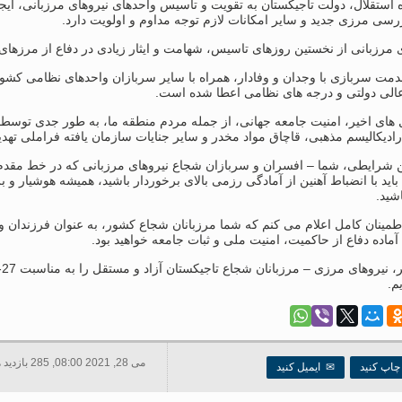
 استقلال، دولت تاجیکستان به تقویت و تاسیس واحدهای نیروهای مرزبانی، ای
رسی مرزی جدید و سایر امکانات لازم توجه مداوم و اولویت دارد.
 مرزبانی از نخستین روزهای تاسیس، شهامت و ایثار زیادی در دفاع از مرزهای
مت سربازی با وجدان و وفادار، همراه با سایر سربازان واحدهای نظامی کشور
عالی دولتی و درجه های نظامی اعطا شده است.
 های اخیر، امنیت جامعه جهانی، از جمله مردم منطقه ما، به طور جدی توسط 
ادیکالیسم مذهبی، قاچاق مواد مخدر و سایر جنایات سازمان یافته فراملی تهد
ن شرایطی، شما – افسران و سربازان شجاع نیروهای مرزبانی که در خط مقدم
باید با انضباط آهنین از آمادگی رزمی بالای برخوردار باشید، همیشه هوشیار 
اشید.
طمینان کامل اعلام می کنم که شما مرزبانان شجاع کشور، به عنوان فرزندان 
ماده دفاع از حاکمیت، امنیت ملی و ثبات جامعه خواهید بود.
ب
م.
می 28, 2021 08:00, 285 بازدید ها
اپ کنید
✉
ایمیل کنید