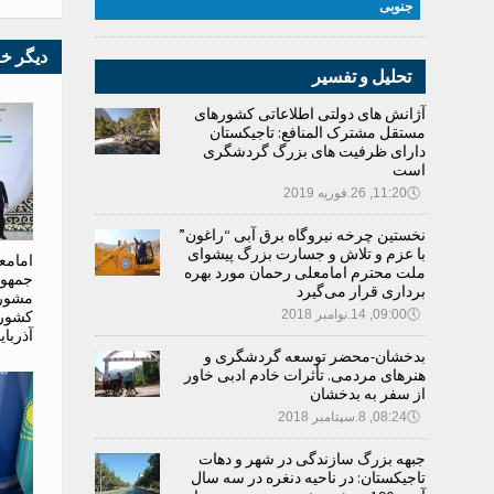
جنوبی
دیگر خ
تحلیل و تفسیر
آژانش های دولتی اطلاعاتی کشورهای
مستقل مشترک المنافع: تاجیکستان
دارای ظرفیت های بزرگ گردشگری
است
🕔
11:20, 26.فوریه 2019
نخستین چرخه نیروگاه برق آبی “راغون”
با عزم و تلاش و جسارت بزرگ پیشوای
امامع
ملت محترم امامعلی رحمان مورد بهره
جمهور
برداری قرار می‌گیرد
مشور
🕔
09:00, 14.نوامبر 2018
کشوره
آذربا
بدخشان-محضر توسعه گردشگری و
هنرهای مردمی. تأثرات خادم ادبی خاور
از سفر به بدخشان
🕔
08:24, 8.سپتامبر 2018
جبهه بزرگ سازندگی در شهر و دهات
تاجیکستان: در ناحیه دنغره در سه سال