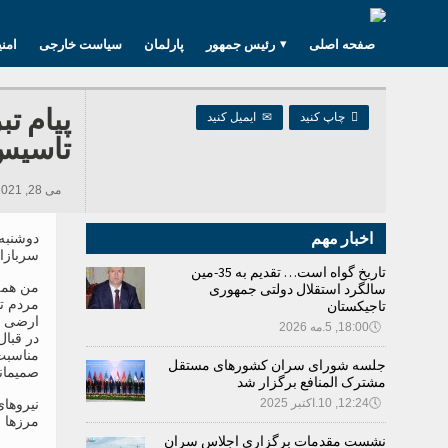
صفحه اصلی
رئیس جمهور
پارلمان
سیاست خارجی
امن
پیام ت

چاپ کنید
✉
ایمیل کنید
تاسیس 
می 28, 2021 08:00, 285 بازدید ها
اخبار مهم
سربازان
تاریخ گواه است… تقدیم به 35-مین
من همه 
سالگرد استقلال دولتی جمهوری
مردم ت
تاجیکستان
ارضی و
🕔
18:00, 5.مه 2026
در قبال
جلسه شورای سران کشورهای مستقل
صمیمان
مشترک المنافع برگزار شد
🕔
12:24, 10.اکتبر 2025
نیروها
مرزها 
نشست مقدمات برگزاری اجلاس سران