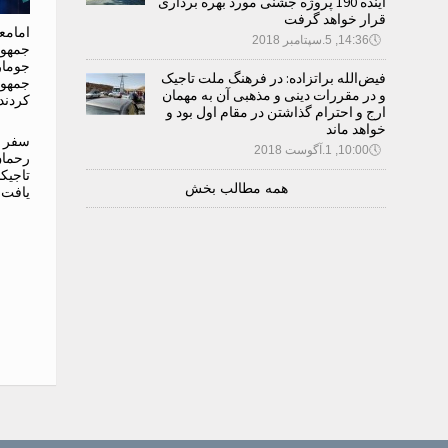
آینده 190 پروژه جشنی مورد بهره برداری
قرار خواهد گرفت
امامع
🕔
14:36, 5.سپتامبر 2018
جمهور
جومار
فیض‌الله براتزاده: در فرهنگ ملت تاجیک
جمهور
و در مقررات دینی و مذهبی آن به مهمان
کردند
ارج و احترام گذاشتن در مقام اول بود و
خواهد ماند
سفر د
🕔
10:00, 1.آگوست 2018
رحمان
تاجیک
همه مطالب بخش
یافت