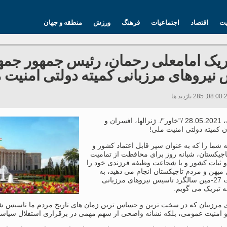
یت
اقتصاد
اجتماعیات
فرهنگ
ورزش
منطقه و جهان
بریک امامعلی رحمان، رئیس جمهور جم
نیروهای مرزبانی کمیته دولتی امنیت 
دوشنبه، 28.05.2021 /”خاور”/. ژنرالها، افسران و
 کمیته دولتی امنیت ملی!
شما را که به عنوان سپر قابل اعتماد کشور و
اجیکستان، شبانه روز برای محافظت از تمامیت
 ثبات کشور و با شجاعت وظیفه فرزندی خود را
 میهن و مردم تاجیکستان انجام می دهید، به
مناسبت 27-مین سالگرد تاسیس نیروهای مرزبانی
ه تبریک می گویم.
ی مرزیبان که در سخت ترین و حساس ترین زمان های تاریخ مردم ما تاسیس شد،
و امنیت عمومی، بلکه نشانه واضحی از سهم مهمی در برقراری استقلال سیاس