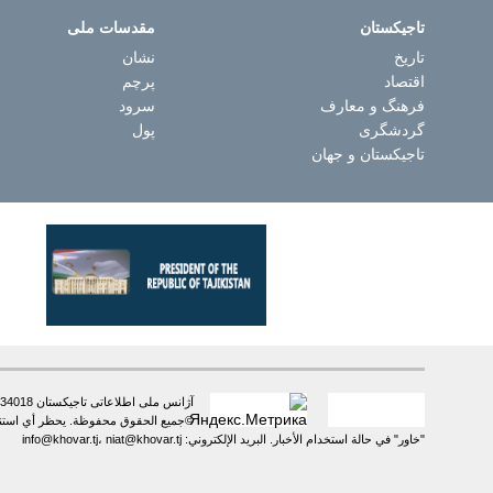
تاجیکستان
مقدسات ملی
تاریخ
نشان
اقتصاد
پرچم
فرهنگ و معارف
سرود
گردشگری
پول
تاجیکستان و جهان
آژانس ملی اطلاعاتی تاجیکستان 734018، شهر دوشنبه، خیابان سعدی شیرازی، 16 تلفن: +992 (37) 2385217، فاکس: +992 (37) 2232383
©جميع الحقوق محفوظة. يحظر أي استنساخ 
"خاور" في حالة استخدام الأخبار. البريد الإلكتروني: info@khovar.tj، niat@khovar.tj