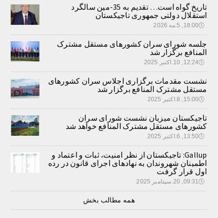
تاریخ گواه است… تقدیم به 35-مین سالگرد
استقلال دولتی جمهوری تاجیکستان
🕔
18:00, 5.مه 2026
جلسه شورای سران کشورهای مستقل مشترک
المنافع برگزار شد
🕔
12:24, 10.اکتبر 2025
نشست مقدمات برگزاری اجلاس سران کشورهای
مستقل مشترک المنافع برگزار شد
🕔
15:00, 8.اکتبر 2025
تاجیکستان میزبان نشست شورای سران
کشورهای مستقل مشترک المنافع خواهد شد
🕔
13:50, 6.اکتبر 2025
Gallup: تاجیکستان از نظر امنیت، ثبات و اعتماد و
اطمینان شهروندان به نهادهای اجرای قانون در رده
اول قرار گرفت
🕔
09:31, 20.سپتامبر 2025
همه مطالب بخش