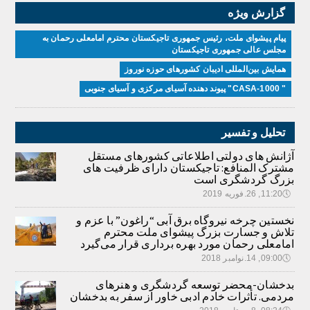
گزارش ویژه
پیام پیشوای ملت، رئیس جمهوری تاجیکستان محترم امامعلی رحمان به
مجلس عالی جمهوری تاجیکستان
همایش بین‌المللی ادیبان کشور‌های حوزه نوروز
" CASA-1000" پیوند دهنده آسیای مرکزی و آسیای جنوبی
تحلیل و تفسیر
آژانش های دولتی اطلاعاتی کشورهای مستقل
مشترک المنافع: تاجیکستان دارای ظرفیت های
بزرگ گردشگری است
🕔
11:20, 26.فوریه 2019
نخستین چرخه نیروگاه برق آبی “راغون” با عزم و
تلاش و جسارت بزرگ پیشوای ملت محترم
امامعلی رحمان مورد بهره برداری قرار می‌گیرد
🕔
09:00, 14.نوامبر 2018
بدخشان-محضر توسعه گردشگری و هنرهای
مردمی. تأثرات خادم ادبی خاور از سفر به بدخشان