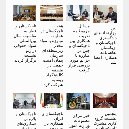
مسائل
هیئت
تاجیکستان و
بین
مربوط به
تاجیکستان در
قطر به
وزارتخانه‌های
تقویت
عملیات
مناسبت سال
دادگستری
همکاری بین
مبارزه با مواد
بین‌المللی
تاجیکستان و
تاجیکستان و
مخدر
سواد حقوقی
ازبکستان
چین در
زیرمنطقه‌ای
در ژنو
تفاهم‌نامه‌
مبارزه با
سازمان
نشست
همکاری امضا
جرایم مورد
پیمان امنیت
برگزار کردند
شد
بررسی قرار
جمعی در
گرفت
منطقه
کالینینگراد
روسیه
شرکت کرد
پنجمین
تاجیکستان و
تاجیکستان و
خبر مرکز
نشست گروه
ایران
بلاروس
مطبوعات
کاری مشترک
همکاری در
همکاری‌های
وزارت امور
تاجیکستان و
مبارزه با
ضد فساد را