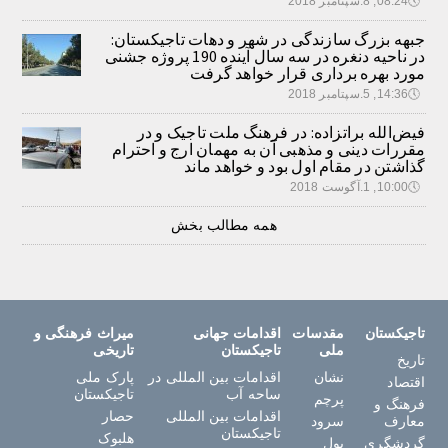
🕔
08:24, 8.سپتامبر 2018
جبهه بزرگ سازندگی در شهر و دهات تاجیکستان:
در ناحیه دنغره در سه سال آینده 190 پروژه جشنی
مورد بهره برداری قرار خواهد گرفت
🕔
14:36, 5.سپتامبر 2018
فیض‌الله براتزاده: در فرهنگ ملت تاجیک و در
مقررات دینی و مذهبی آن به مهمان ارج و احترام
گذاشتن در مقام اول بود و خواهد ماند
🕔
10:00, 1.آگوست 2018
همه مطالب بخش
تاجیکستان
مقدسات
اقدامات جهانی
میراث فرهنگی و
ملی
تاجیکستان
تاریخی
تاریخ
نشان
اقدامات بین المللی در
پارک ملی
اقتصاد
ساحه آب
تاجیکستان
پرچم
فرهنگ و
اقدامات بین المللی
حصار
معارف
سرود
تاجیکستان
هلبوک
گردشگری
پول