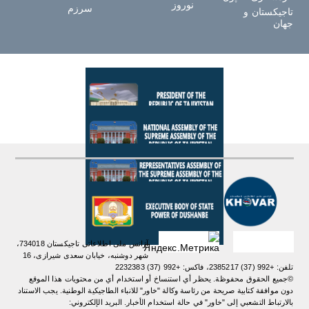
نوروز
سرزم
تاجیکستان و
جهان
آژانس ملی اطلاعاتی تاجیکستان 734018،
شهر دوشنبه، خیابان سعدی شیرازی، 16
تلفن: +992 (37) 2385217، فاکس: +992 (37) 2232383
©جميع الحقوق محفوظة. يحظر أي استنساخ أو استخدام أي من محتويات هذا الموقع
دون موافقة كتابية صريحة من رئاسة وكالة "خاور" للانباء الطاجيكية الوطنية. یجب الاستناد
بالارتباط التشعبي إلى "خاور" في حالة استخدام الأخبار. البريد الإلكتروني: