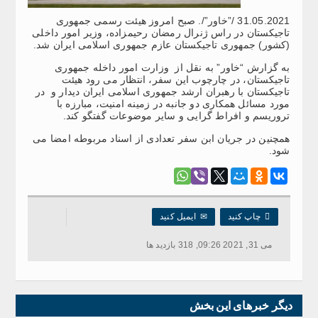
31.05.2021 /”خاور”/. صبح امروز هیئت رسمی جمهوری
تاجیکستان در راس ژنرال رمضان رحیمزاده، وزیر امور داخلی
(کشور) جمهوری تاجیکستان عازم جمهوری اسلامی ایران شد.
به گزارش “خاور” به نقل از وزارت امور داخله جمهوری
تاجیکستان، در چارچوب این سفر، انتظار می رود هیئت
تاجیکستان با رهبران ارشد جمهوری اسلامی ایران دیدار و در
مورد مسائل همکاری دو جانبه در زمینه امنیت، مبارزه با
تروریسم و ​​افراط گرایی و سایر موضوعات گفتگو کند.
همچنین در جریان ابن سفر تعدادی از اسناد مربوطه امضا می
شود.

چاپ کنید
✉
ایمیل کنید
می 31, 2021 09:26, 318 بازدید ها
دیگر خبرهای این بخش