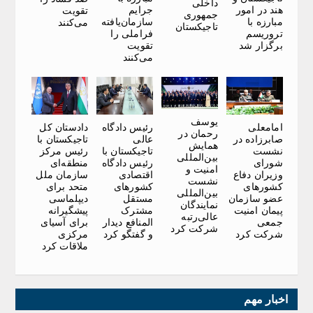
داخلی
هند در امور
جرایم
تقویت
جمهوری
مبارزه با
سازمان‌یافته
می‌کنند
تاجیکستان
تروریسم
فراملی را
برگزار شد
تقویت
می‌کنند
یوسف
امامعلی
رئیس دادگاه
دادستان کل
رحمان در
صابرزاده در
عالی
تاجیکستان با
همایش
نشست
تاجیکستان با
رئیس مرکز
بین‌المللی
شورای
رئیس دادگاه
منطقه‌ای
امنیت و
وزیران دفاع
اقتصادی
سازمان ملل
نشست
کشورهای
کشورهای
متحد برای
بین‌المللی
عضو سازمان
مستقل
دیپلماسی
نمایندگان
پیمان امنیت
مشترک
پیشگیرانه
عالی‌رتبه
جمعی
المنافع دیدار
برای آسیای
شرکت کرد
شرکت کرد
و گفتگو کرد
مرکزی
ملاقات کرد
اخبار مهم