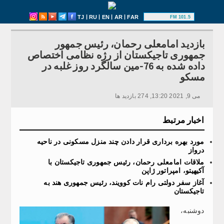
|
|
|
|
TJ
RU
EN
AR
FAR
101.5 FM
بازدید امامعلی رحمان، رئیس جمهور
جمهوری تاجیکستان از رژه نظامی اختصاص
داده شده به 76-مین سالگرد روز غلبه در
مسکو
می 9, 2021 13:20, 274 بازدید ها
اخبار مرتبط
مورد بهره برداری قرار دادن چند منزل مسکونی در ناحیه
درواز
ملاقات امامعلی رحمان، رئیس جمهوری تاجیکستان با
آکیهیتو، امپراتور ژاپن
آغاز سفر دولتی رام نات کوویند، رئیس جمهوری هند به
تاجیکستان
دوشنبه،