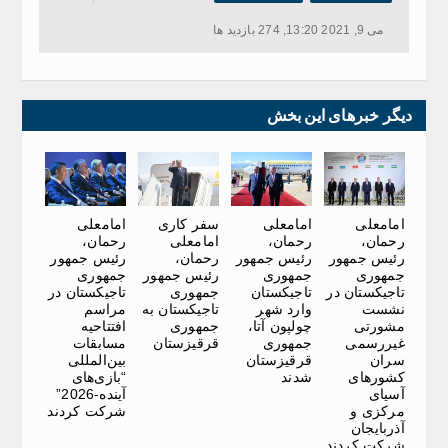
می 9, 2021 13:20, 274 بازدید ها
دیگر خبرهای این بخش
امامعلی
امامعلی
سفر کاری
امامعلی
رحمان،
رحمان،
امامعلی
رحمان،
رئیس جمهور
رئیس جمهور
رحمان،
رئیس جمهور
جمهوری
جمهوری
رئیس جمهور
جمهوری
تاجیکستان در
تاجیکستان
جمهوری
تاجیکستان در
نشست
وارد شهر
تاجیکستان به
مراسم
مشورتی
چولپون آتا،
جمهوری
افتتاحیه
غیررسمی
جمهوری
قرقیزستان
مسابقات
سران
قرقیزستان
بین‌المللی
کشورهای
شدند
“بازی‌های
آسیای
آینده-2026”
مرکزی و
شرکت کردند
آذربایجان
شرکت کردند