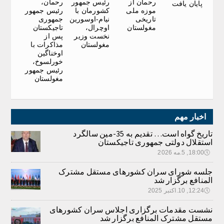
رحمان از
رئیس جمهور
رحمان،
پایان یافت
موزه ملی
کشورمان با
رئیس جمهور
تاریخی
نیام-اوسورین
جمهوری
مغولستان
اوچرال،
تاجیکستان
نخست وزیر
پس از
مغولستان
مذاکرات با
اوخناگین
خورلسوخ،
رئیس جمهور
مغولستان
اخبار مهم
تاریخ گواه است… تقدیم به 35-مین سالگرد
استقلال دولتی جمهوری تاجیکستان
🕔
18:00, 5.مه 2026
جلسه شورای سران کشورهای مستقل مشترک
المنافع برگزار شد
🕔
12:24, 10.اکتبر 2025
نشست مقدمات برگزاری اجلاس سران کشورهای
مستقل مشترک المنافع برگزار شد