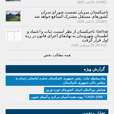
🕔
15:00, 8.اکتبر 2025
تاجیکستان میزبان نشست شورای سران
کشورهای مستقل مشترک المنافع خواهد شد
🕔
13:50, 6.اکتبر 2025
Gallup: تاجیکستان از نظر امنیت، ثبات و اعتماد و
اطمینان شهروندان به نهادهای اجرای قانون در رده
اول قرار گرفت
🕔
09:31, 20.سپتامبر 2025
همه مطالب بخش
گزارش ویژه
پیام پیشوای ملت، رئیس جمهوری تاجیکستان محترم امامعلی رحمان به
مجلس عالی جمهوری تاجیکستان
همایش بین‌المللی ادیبان کشور‌های حوزه نوروز
" CASA-1000" پیوند دهنده آسیای مرکزی و آسیای جنوبی
تحلیل و تفسیر