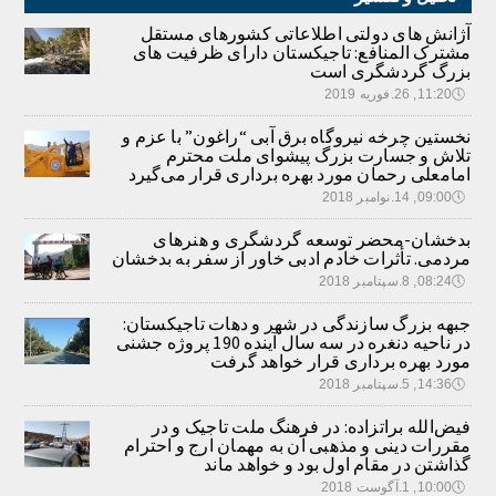
آژانش های دولتی اطلاعاتی کشورهای مستقل
مشترک المنافع: تاجیکستان دارای ظرفیت های
بزرگ گردشگری است
🕔
11:20, 26.فوریه 2019
نخستین چرخه نیروگاه برق آبی “راغون” با عزم و
تلاش و جسارت بزرگ پیشوای ملت محترم
امامعلی رحمان مورد بهره برداری قرار می‌گیرد
🕔
09:00, 14.نوامبر 2018
بدخشان-محضر توسعه گردشگری و هنرهای
مردمی. تأثرات خادم ادبی خاور از سفر به بدخشان
🕔
08:24, 8.سپتامبر 2018
جبهه بزرگ سازندگی در شهر و دهات تاجیکستان:
در ناحیه دنغره در سه سال آینده 190 پروژه جشنی
مورد بهره برداری قرار خواهد گرفت
🕔
14:36, 5.سپتامبر 2018
فیض‌الله براتزاده: در فرهنگ ملت تاجیک و در
مقررات دینی و مذهبی آن به مهمان ارج و احترام
گذاشتن در مقام اول بود و خواهد ماند
🕔
10:00, 1.آگوست 2018