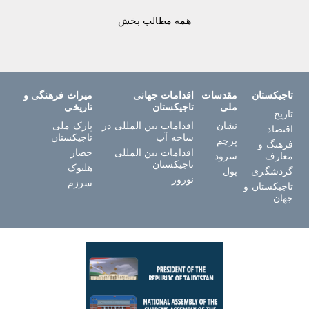
همه مطالب بخش
تاجیکستان
مقدسات
اقدامات جهانی
میراث فرهنگی و
ملی
تاجیکستان
تاریخی
تاریخ
نشان
اقدامات بین المللی در
پارک ملی
اقتصاد
ساحه آب
تاجیکستان
پرچم
فرهنگ و
اقدامات بین المللی
حصار
معارف
سرود
تاجیکستان
هلبوک
گردشگری
پول
نوروز
سرزم
تاجیکستان و
جهان