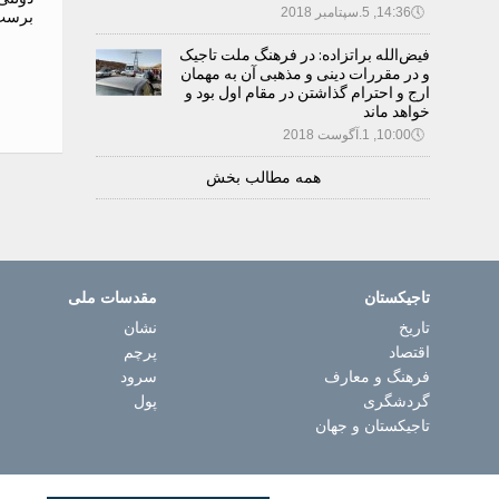
🕔
14:36, 5.سپتامبر 2018
برست 
فیض‌الله براتزاده: در فرهنگ ملت تاجیک
و در مقررات دینی و مذهبی آن به مهمان
ارج و احترام گذاشتن در مقام اول بود و
خواهد ماند
🕔
10:00, 1.آگوست 2018
همه مطالب بخش
تاجیکستان
مقدسات ملی
تاریخ
نشان
اقتصاد
پرچم
فرهنگ و معارف
سرود
گردشگری
پول
تاجیکستان و جهان