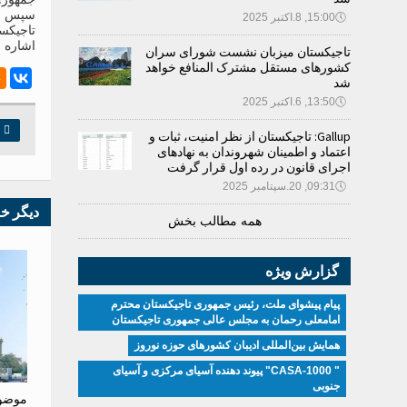
سپس سر
🕔
15:00, 8.اکتبر 2025
تاجیکس
اشاره ش
تاجیکستان میزبان نشست شورای سران
کشورهای مستقل مشترک المنافع خواهد
شد
🕔
13:50, 6.اکتبر 2025

چ
Gallup: تاجیکستان از نظر امنیت، ثبات و
اعتماد و اطمینان شهروندان به نهادهای
اجرای قانون در رده اول قرار گرفت
🕔
09:31, 20.سپتامبر 2025
دیگر خ
همه مطالب بخش
گزارش ویژه
پیام پیشوای ملت، رئیس جمهوری تاجیکستان محترم
امامعلی رحمان به مجلس عالی جمهوری تاجیکستان
همایش بین‌المللی ادیبان کشور‌های حوزه نوروز
" CASA-1000" پیوند دهنده آسیای مرکزی و آسیای
جنوبی
موضو