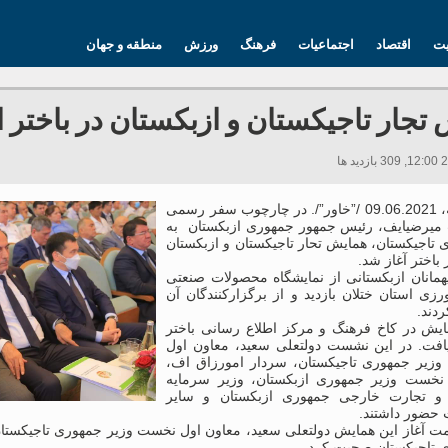
یت
اقتصاد
اجتماعیات
فرهنگ
ورزش
منطقه و جهان
تجار تاجیکستان و ازبکستان در باختر ا
دوشنبه، 09.06.2021 /”خاور”/. در چارچوب سفر رسمی
یرضیایف، رئیس جمهور جمهوری ازبکستان به
 تاجیکستان، همایش تحار تاجیکستان و ازبکستان
باختر آغاز شد.
یهمانان ازبکستانی از نمایشگاه محصولات صنعتی
زی استان ختلان بازدید و از برگزارکنندگان آن
ردند.
ایش در کاخ فرهنگ و مرکز اطلاع رسانی باختر
یافت. در این نشست دولتعلی سعید، معاون اول
زیر جمهوری تاجیکستان، سردار امورزاق اف،
نخست وزیر جمهوری ازبکستان، وزیر سرمایه
و تجارت خارجی جمهوری ازبکستان و سایر
 حضور داشتند.
ت آغاز این همایش دولتعلی سعید، معاون اول نخست وزیر جمهوری تاجیکستان
 تاجیکستان صحبت کرد.