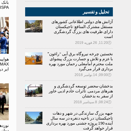
بانک 
JISPA مورد بحث قرار 
تحلیل و تفسیر
آژانش های دولتی اطلاعاتی کشورهای
مستقل مشترک المنافع: تاجیکستان
دارای ظرفیت های بزرگ گردشگری
است
🕔
11:20, 26.فوریه 2019
نخستین چرخه نیروگاه برق آبی “راغون”
با عزم و تلاش و جسارت بزرگ پیشوای
ملت محترم امامعلی رحمان مورد بهره
X
برداری قرار می‌گیرد
ایر د
🕔
09:00, 14.نوامبر 2018
بدخشان-محضر توسعه گردشگری و
هنرهای مردمی. تأثرات خادم ادبی خاور
از سفر به بدخشان
🕔
08:24, 8.سپتامبر 2018
جبهه بزرگ سازندگی در شهر و دهات
تاجیکستان: در ناحیه دنغره در سه سال
آینده 190 پروژه جشنی مورد بهره برداری
نوزده
قرار خواهد گرفت
دولتی