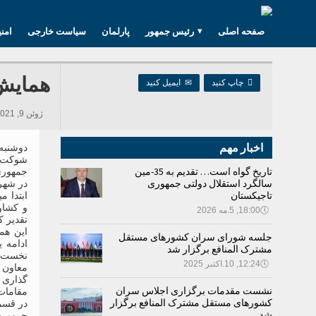
صفحه اصلی
رئیس جمهور
پارلمان
سیاست خارجی
امن
همایش 

چاپ کنید
✉
ایمیل کنید
ژوئن 9, 2021 12:00, 309 بازدید ها
اخبار مهم
شوکت م
تاریخ گواه است… تقدیم به 35-مین
جمهوری
سالگرد استقلال دولتی جمهوری
در شهر 
تاجیکستان
ابتدا م
و کشاور
🕔
18:00, 5.مه 2026
تقدیر ک
این هم
جلسه شورای سران کشورهای مستقل
ادامه 
مشترک المنافع برگزار شد
نخست و
🕔
12:24, 10.اکتبر 2025
معاون 
گذاری 
نشست مقدمات برگزاری اجلاس سران
مقامات
کشورهای مستقل مشترک المنافع برگزار
در قسم
شد
جمهوری