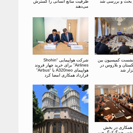
 بحث و بررسی شد
ظرفیت منابع انسانی را گسترش
می‌دهند
نشست کمیسیون بین
شرکت هواپیمایی “Shohin
کستان و بلاروس در
Airlines” برای خرید چهار فروند
ار شد
هواپیمای A320neo با “Airbus”
قرارداد همکاری امضا کرد
 همکاری در بخش
ا شهر چونگ‌کینگ چین