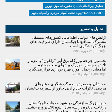
همایش بین‌المللی ادیبان کشور‌های حوزه نوروز
" CASA-1000" پیوند دهنده آسیای مرکزی و آسیای جنوبی
تحلیل و تفسیر
آژانش های دولتی اطلاعاتی کشورهای مستقل
مشترک المنافع: تاجیکستان دارای ظرفیت های
بزرگ گردشگری است
🕔
11:20, 26.فوریه 2019
نخستین چرخه نیروگاه برق آبی “راغون” با عزم و
تلاش و جسارت بزرگ پیشوای ملت محترم
امامعلی رحمان مورد بهره برداری قرار می‌گیرد
🕔
09:00, 14.نوامبر 2018
بدخشان-محضر توسعه گردشگری و هنرهای
مردمی. تأثرات خادم ادبی خاور از سفر به بدخشان
🕔
08:24, 8.سپتامبر 2018
جبهه بزرگ سازندگی در شهر و دهات تاجیکستان:
در ناحیه دنغره در سه سال آینده 190 پروژه جشنی
مورد بهره برداری قرار خواهد گرفت