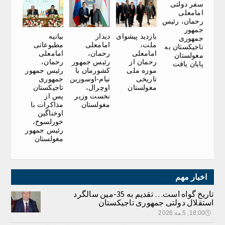
سفر دولتی
امامعلی
رحمان، رئیس
جمهور
بازدید پیشوای
دیدار
بیانیه
جمهوری
ملت،
امامعلی
مطبوعاتی
تاجیکستان به
امامعلی
رحمان،
امامعلی
مغولستان
رحمان از
رئیس جمهور
رحمان،
پایان یافت
موزه ملی
کشورمان با
رئیس جمهور
تاریخی
نیام-اوسورین
جمهوری
مغولستان
اوچرال،
تاجیکستان
نخست وزیر
پس از
مغولستان
مذاکرات با
اوخناگین
خورلسوخ،
رئیس جمهور
مغولستان
اخبار مهم
تاریخ گواه است… تقدیم به 35-مین سالگرد
استقلال دولتی جمهوری تاجیکستان
🕔
18:00, 5.مه 2026