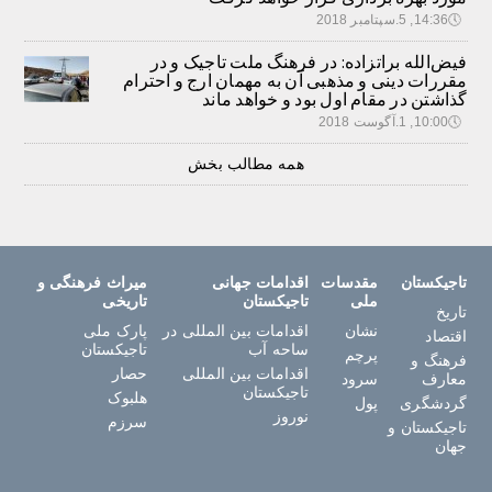
🕔
14:36, 5.سپتامبر 2018
فیض‌الله براتزاده: در فرهنگ ملت تاجیک و در
مقررات دینی و مذهبی آن به مهمان ارج و احترام
گذاشتن در مقام اول بود و خواهد ماند
🕔
10:00, 1.آگوست 2018
همه مطالب بخش
تاجیکستان
مقدسات
اقدامات جهانی
میراث فرهنگی و
ملی
تاجیکستان
تاریخی
تاریخ
نشان
اقدامات بین المللی در
پارک ملی
اقتصاد
ساحه آب
تاجیکستان
پرچم
فرهنگ و
اقدامات بین المللی
حصار
معارف
سرود
تاجیکستان
هلبوک
گردشگری
پول
نوروز
سرزم
تاجیکستان و
جهان