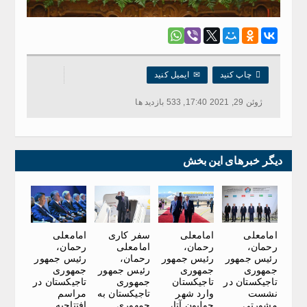

چاپ کنید
✉
ایمیل کنید
ژوئن 29, 2021 17:40, 533 بازدید ها
دیگر خبرهای این بخش
امامعلی
امامعلی
سفر کاری
امامعلی
رحمان،
رحمان،
امامعلی
رحمان،
رئیس جمهور
رئیس جمهور
رحمان،
رئیس جمهور
جمهوری
جمهوری
رئیس جمهور
جمهوری
تاجیکستان در
تاجیکستان
جمهوری
تاجیکستان در
نشست
وارد شهر
تاجیکستان به
مراسم
مشورتی
چولپون آتا،
جمهوری
افتتاحیه