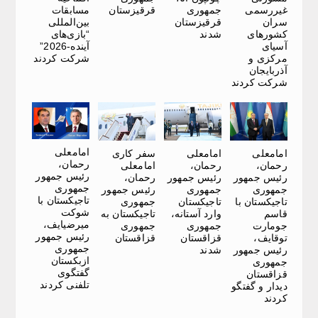
غیررسمی
جمهوری
قرقیزستان
مسابقات
سران
قرقیزستان
بین‌المللی
کشورهای
شدند
“بازی‌های
آسیای
آینده-2026”
مرکزی و
شرکت کردند
آذربایجان
شرکت کردند
امامعلی
امامعلی
امامعلی
سفر کاری
رحمان،
رحمان،
رحمان،
امامعلی
رئیس جمهور
رئیس جمهور
رئیس جمهور
رحمان،
جمهوری
جمهوری
جمهوری
رئیس جمهور
تاجیکستان با
تاجیکستان با
تاجیکستان
جمهوری
شوکت
قاسم
وارد آستانه،
تاجیکستان به
میرضیایف،
جومارت
جمهوری
جمهوری
رئیس جمهور
توقایف،
قزاقستان
قزاقستان
جمهوری
رئیس جمهور
شدند
ازبکستان
جمهوری
گفتگوی
قزاقستان
تلفنی کردند
دیدار و گفتگو
کردند