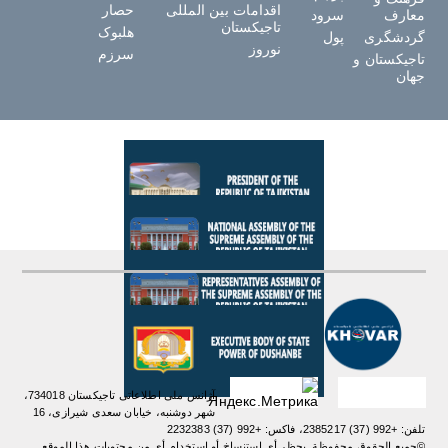
اقدامات بین المللی
حصار
معارف
سرود
تاجیکستان
هلبوک
گردشگری
پول
نوروز
سرزم
تاجیکستان و
جهان
آژانس ملی اطلاعاتی تاجیکستان 734018،
شهر دوشنبه، خیابان سعدی شیرازی، 16
تلفن: +992 (37) 2385217، فاکس: +992 (37) 2232383
©جميع الحقوق محفوظة. يحظر أي استنساخ أو استخدام أي من محتويات هذا الموقع