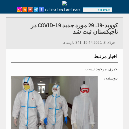
|
|
|
|
TJ
RU
EN
AR
FAR
101.5 FM
کووید-19. 29 مورد جدید COVID-19 در
تاجیکستان ثبت شد
جولای 8, 2021 19:44, 341 بازدید ها
اخبار مرتبط
خبری موجود نیست
دوشنبه،