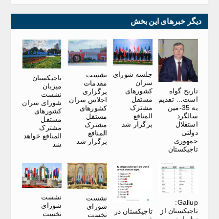
دیگر خبرهای این بخش
جلسه شورای
نشست
تاجیکستان
سران
مقدمات
میزبان
کشورهای
تاریخ گواه
برگزاری
نشست
مستقل
است… تقدیم
اجلاس سران
شورای سران
مشترک
به 35-مین
کشورهای
کشورهای
المنافع
سالگرد
مستقل
مستقل
برگزار شد
استقلال
مشترک
مشترک
دولتی
المنافع
المنافع خواهد
جمهوری
برگزار شد
شد
تاجیکستان
نشست
نشست
Gallup:
شورای
شورای
تاجیکستان از
تاجیکستان در
نخست
نخست