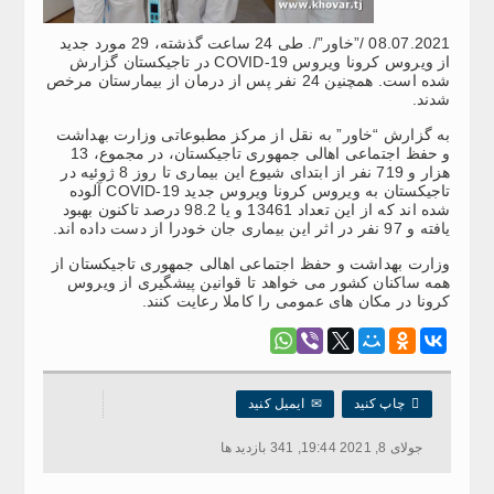
08.07.2021 /”خاور”/. طی 24 ساعت گذشته، 29 مورد جدید
از ویروس کرونا ویروس COVID-19 در تاجیکستان گزارش
شده است. همچنین 24 نفر پس از درمان از بیمارستان مرخص
شدند.
به گزارش “خاور” به نقل از مرکز مطبوعاتی وزارت بهداشت
و حفظ اجتماعی اهالی جمهوری تاجیکستان، در مجموع، 13
هزار و 719 نفر از ابتدای شیوع این بیماری تا روز 8 ژوئیه در
تاجیکستان به ویروس کرونا ویروس جدید COVID-19 آلوده
شده اند که از این تعداد 13461 و یا 98.2 درصد تاکنون بهبود
یافته و 97 نفر در اثر این بیماری جان خودرا از دست داده اند.
وزارت بهداشت و حفظ اجتماعی اهالی جمهوری تاجیکستان از
همه ساکنان کشور می خواهد تا قوانین پیشگیری از ویروس
کرونا در مکان های عمومی را کاملا رعایت کنند.

چاپ کنید
✉
ایمیل کنید
جولای 8, 2021 19:44, 341 بازدید ها