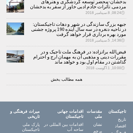
بدخشان-محضر توسعه گردشگری و هنرهای
مردمی. تأثرات خادم ادبی خاور از سفر به بدخشان
🕔
08:24, 8.سپتامبر 2018
جبهه بزرگ سازندگی در شهر و دهات تاجیکستان:
در ناحیه دنغره در سه سال آینده 190 پروژه جشنی
مورد بهره برداری قرار خواهد گرفت
🕔
14:36, 5.سپتامبر 2018
فیض‌الله براتزاده: در فرهنگ ملت تاجیک و در
مقررات دینی و مذهبی آن به مهمان ارج و احترام
گذاشتن در مقام اول بود و خواهد ماند
🕔
10:00, 1.آگوست 2018
همه مطالب بخش
تاجیکستان
مقدسات
اقدامات جهانی
میراث فرهنگی و
ملی
تاجیکستان
تاریخی
تاریخ
نشان
اقدامات بین المللی در
پارک ملی
اقتصاد
ساحه آب
تاجیکستان
پرچم
فرهنگ و