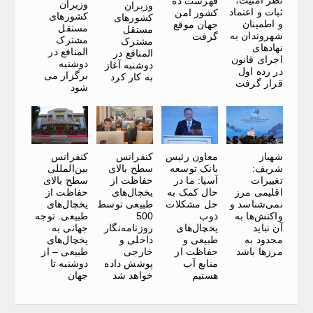
نظر امنیت،
فهرست ده
وزیران
وزیران
ثبات و اعتماد
کشور امن
کشورهای
کشورهای
و اطمینان
جهان موقع
مستقل
مستقل
شهروندان به
گرفت
مشترک
مشترک
نهادهای
المنافع در
المنافع در
اجرای قانون
دوشنبه
دوشنبه آغاز
در رده اول
برگزار می
به کار کرد
قرار گرفت
شود
شهباز
معاون رئیس
کنفرانس
کنفرانس
شریف:
بانک توسعه
سطح بالای
بین‌المللی
تغییرات
آسیا: ما در
حفاظت از
سطح بالای
اقلیمی مرز
حال کمک به
یخچال‌های
حفاظت از
نمی‌شناسد و
حل مشکلات
طبیعی توسط
یخچال‌های
واکنش‌ها به
ذوب
500
طبیعی. توجه
آن نباید
یخچال‌های
روزنامه‌نگار
جهانی به
محدود به
طبیعی و
داخلی و
یخچال‌های
مرزها باشد
حفاظت از
خارجی
طبیعی – از
منابع آب
پوشش داده
دوشنبه تا
هستیم
خواهد شد
جهان