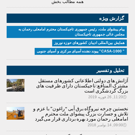
همه مطالب بخش
گزارش ویژه
پیام پیشوای ملت، رئیس جمهوری تاجیکستان محترم امامعلی رحمان به
مجلس عالی جمهوری تاجیکستان
همایش بین‌المللی ادیبان کشور‌های حوزه نوروز
" CASA-1000" پیوند دهنده آسیای مرکزی و آسیای جنوبی
تحلیل و تفسیر
آژانش های دولتی اطلاعاتی کشورهای مستقل
مشترک المنافع: تاجیکستان دارای ظرفیت های
بزرگ گردشگری است
🕔
11:20, 26.فوریه 2019
نخستین چرخه نیروگاه برق آبی “راغون” با عزم و
تلاش و جسارت بزرگ پیشوای ملت محترم
امامعلی رحمان مورد بهره برداری قرار می‌گیرد
🕔
09:00, 14.نوامبر 2018