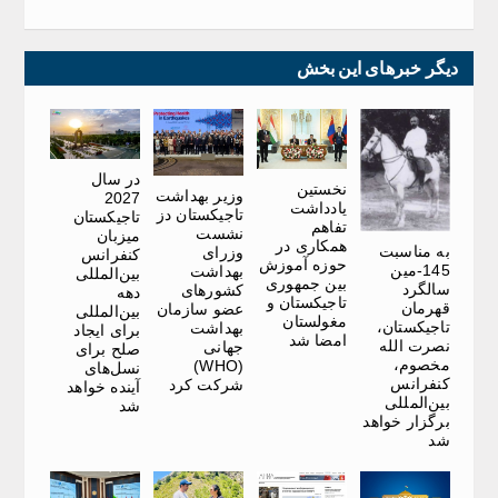
دیگر خبرهای این بخش
در سال
نخستین
وزیر بهداشت
2027
یادداشت
تاجیکستان دز
تاجیکستان
تفاهم
نشست
میزبان
همکاری در
به مناسبت
وزرای
کنفرانس
حوزه آموزش
145-مین
بهداشت
بین‌المللی
بین جمهوری
سالگرد
کشورهای
دهه
تاجیکستان و
قهرمان
عضو سازمان
بین‌المللی
مغولستان
تاجیکستان،
بهداشت
برای ایجاد
امضا شد
نصرت الله
جهانی
صلح برای
مخصوم،
(WHO)
نسل‌های
کنفرانس
شرکت کرد
آینده خواهد
بین‌المللی
شد
برگزار خواهد
شد