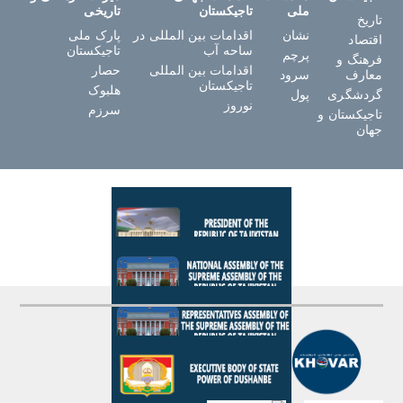
ملی
تاجیکستان
تاریخی
تاریخ
نشان
اقدامات بین المللی در
پارک ملی
اقتصاد
ساحه آب
تاجیکستان
پرچم
فرهنگ و
اقدامات بین المللی
حصار
معارف
سرود
تاجیکستان
هلبوک
گردشگری
پول
نوروز
سرزم
تاجیکستان و
جهان