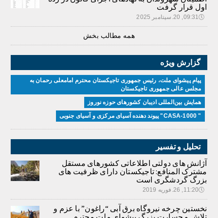
اول قرار گرفت
🕔
09:31, 20.سپتامبر 2025
همه مطالب بخش
گزارش ویژه
پیام پیشوای ملت، رئیس جمهوری تاجیکستان محترم امامعلی رحمان به
مجلس عالی جمهوری تاجیکستان
همایش بین‌المللی ادیبان کشور‌های حوزه نوروز
" CASA-1000" پیوند دهنده آسیای مرکزی و آسیای جنوبی
تحلیل و تفسیر
آژانش های دولتی اطلاعاتی کشورهای مستقل
مشترک المنافع: تاجیکستان دارای ظرفیت های
بزرگ گردشگری است
🕔
11:20, 26.فوریه 2019
نخستین چرخه نیروگاه برق آبی “راغون” با عزم و
تلاش و جسارت بزرگ پیشوای ملت محترم