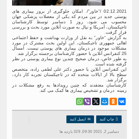
02.12.2021 /”خاور”/. امکان جلوگیری از بروز بیماری های
پوستی جدید در بین مردم که یکی از معضلات پزشکی جهان
محسوب می شود، روز 1 دسامبر توسط کارشناسان
تاجیکستان، آمریکا و نپال به صورت آنلاین مورد بحث و بررسی
قرار گرفت.
به گزارش “خاور” به نقل از وزارت بهداشت و حفظ اجتماعی
اهالی جمهوری تاجیکستان، این اولین بحث مشترک در مورد
مشکلات موجود در درمان بیماری های پوستی نیست. امسال
25 کنفرانس آنلاین با حضور کارشناسان برجسته برگزار شد.
به طور خاص، درمان صحیح چندین نوع بیماری پوستی در نظر
گرفته شده است.
این کنفرانس آنلاین با حضور دکتر علی لطفی زاده، متخصص
سطح بالا از ایالات متحده که در تاجیکستان تجربه کار دارد،
برگزار شد.
کارشناسان معتقدند که چنین رویدادها به رفع مشکلات در
زمینه درمان و تشخیص بیماری ها کمک می کند.

چاپ کنید
✉
ایمیل کنید
دسامبر 2, 2021 09:30, 329 بازدید ها