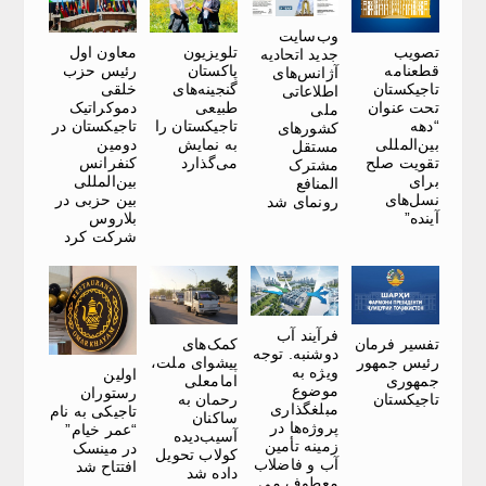
وب‌سایت
تصویب
تلویزیون
معاون اول
جدید اتحادیه
قطعنامه
پاکستان
رئیس حزب
آژانس‌های
تاجیکستان
گنجینه‌های
خلقی
اطلاعاتی
تحت عنوان
طبیعی
دموکراتیک
ملی
“دهه
تاجیکستان را
تاجیکستان در
کشورهای
بین‌المللی
به نمایش
دومین
مستقل
تقویت صلح
می‌گذارد
کنفرانس
مشترک
برای
بین‌المللی
المنافع
نسل‌های
بین حزبی در
رونمای شد
آینده”
بلاروس
شرکت کرد
فرآیند آب
تفسیر فرمان
کمک‌های
دوشنبه. توجه
رئیس جمهور
پیشوای ملت،
ویژه به
اولین
جمهوری
امامعلی
موضوع
رستوران
تاجیکستان
رحمان به
مبلغگذاری
تاجیکی به نام
ساکنان
پروژه‌ها در
“عمر خیام”
آسیب‌دیده
زمینه تأمین
در مینسک
کولاب تحویل
آب و فاضلاب
افتتاح شد
داده شد
معطوف می