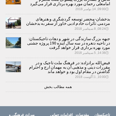
امامعلی رحمان مورد بهره برداری قرار می‌گیرد
🕔
09:00, 14.نوامبر 2018
بدخشان-محضر توسعه گردشگری و هنرهای
مردمی. تأثرات خادم ادبی خاور از سفر به بدخشان
🕔
08:24, 8.سپتامبر 2018
جبهه بزرگ سازندگی در شهر و دهات تاجیکستان:
در ناحیه دنغره در سه سال آینده 190 پروژه جشنی
مورد بهره برداری قرار خواهد گرفت
🕔
14:36, 5.سپتامبر 2018
فیض‌الله براتزاده: در فرهنگ ملت تاجیک و در
مقررات دینی و مذهبی آن به مهمان ارج و احترام
گذاشتن در مقام اول بود و خواهد ماند
🕔
10:00, 1.آگوست 2018
همه مطالب بخش
تاجیکستان
مقدسات
اقدامات جهانی
میراث فرهنگی و