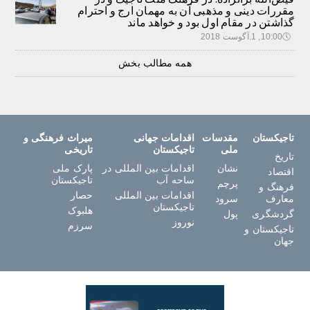
مقررات دینی و مذهبی آن به مهمان ارج و احترام
گذاشتن در مقام اول بود و خواهد ماند
🕔
10:00, 1.آگوست 2018
همه مطالب بخش
تاجیکستان
مقدسات
اقدامات جهانی
میراث فرهنگی و
ملی
تاجیکستان
تاریخی
تاریخ
نشان
اقدامات بین المللی در
پارک ملی
اقتصاد
ساحه آب
تاجیکستان
پرچم
فرهنگ و
اقدامات بین المللی
حصار
معارف
سرود
تاجیکستان
هلبوک
گردشگری
پول
نوروز
سرزم
تاجیکستان و
جهان