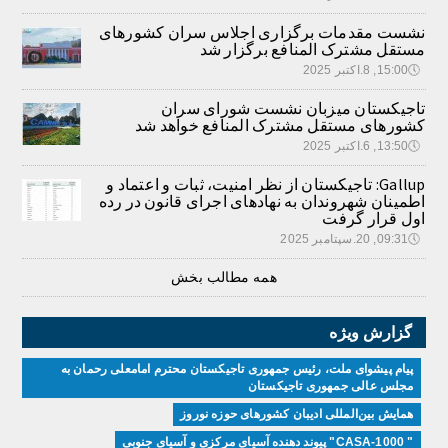
نشست مقدمات برگزاری اجلاس سران کشورهای
مستقل مشترک المنافع برگزار شد
🕔
15:00, 8.اکتبر 2025
تاجیکستان میزبان نشست شورای سران
کشورهای مستقل مشترک المنافع خواهد شد
🕔
13:50, 6.اکتبر 2025
Gallup: تاجیکستان از نظر امنیت، ثبات و اعتماد و
اطمینان شهروندان به نهادهای اجرای قانون در رده
اول قرار گرفت
🕔
09:31, 20.سپتامبر 2025
همه مطالب بخش
گزارش ویژه
پیام پیشوای ملت، رئیس جمهوری تاجیکستان محترم امامعلی رحمان به
مجلس عالی جمهوری تاجیکستان
همایش بین‌المللی ادیبان کشور‌های حوزه نوروز
" CASA-1000" پیوند دهنده آسیای مرکزی و آسیای جنوبی