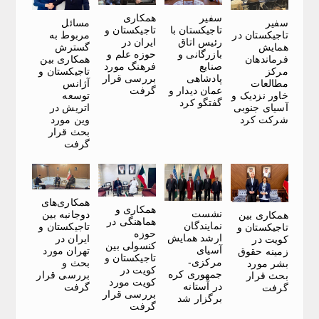
سفیر
همکاری
سفیر
مسائل
تاجیکستان با
تاجیکستان و
تاجیکستان در
مربوط به
رئیس اتاق
ایران در
همایش
گسترش
بازرگانی و
حوزه علم و
فرماندهان
همکاری بین
صنایع
فرهنگ مورد
مرکز
تاجیکستان و
پادشاهی
بررسی قرار
مطالعات
آژانس
عمان دیدار و
گرفت
خاور نزدیک و
توسعه
گفتگو کرد
آسیای جنوبی
اتریش در
شرکت کرد
وین مورد
بحث قرار
گرفت
همکاری‌های
همکاری و
نشست
دوجانبه بین
همکاری بین
هماهنگی در
نمایندگان
تاجیکستان و
تاجیکستان و
حوزه
ارشد همایش
ایران در
کویت در
کنسولی بین
آسیای
تهران مورد
زمینه حقوق
تاجیکستان و
مرکزی-
بحث و
بشر مورد
کویت در
جمهوری کره
بررسی قرار
بحث قرار
کویت مورد
در آستانه
گرفت
گرفت
بررسی قرار
برگزار شد
گرفت