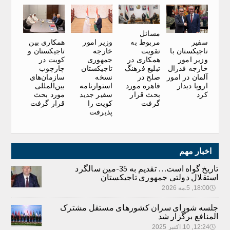
مسائل
سفیر
وزیر امور
همکاری بین
مربوط به
تاجیکستان با
خارجه
تاجیکستان و
تقویت
وزیر امور
جمهوری
کویت در
همکاری در
خارجه فدرال
تاجیکستان
چارچوب
تبلیغ فرهنگ
آلمان در امور
نسخه
سازمان‌های
صلح در
اروپا دیدار
استوارنامه
بین‌المللی
قاهره مورد
کرد
سفیر جدید
مورد بحث
بحث قرار
کویت را
قرار گرفت
گرفت
پذیرفت
اخبار مهم
تاریخ گواه است… تقدیم به 35-مین سالگرد
استقلال دولتی جمهوری تاجیکستان
🕔
18:00, 5.مه 2026
جلسه شورای سران کشورهای مستقل مشترک
المنافع برگزار شد
🕔
12:24, 10.اکتبر 2025