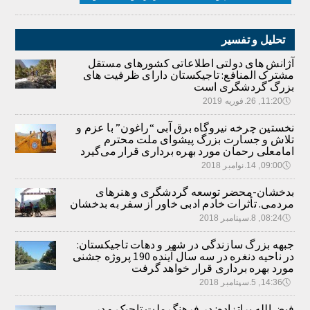
تحلیل و تفسیر
آژانش های دولتی اطلاعاتی کشورهای مستقل
مشترک المنافع: تاجیکستان دارای ظرفیت های
بزرگ گردشگری است
🕔
11:20, 26.فوریه 2019
نخستین چرخه نیروگاه برق آبی “راغون” با عزم و
تلاش و جسارت بزرگ پیشوای ملت محترم
امامعلی رحمان مورد بهره برداری قرار می‌گیرد
🕔
09:00, 14.نوامبر 2018
بدخشان-محضر توسعه گردشگری و هنرهای
مردمی. تأثرات خادم ادبی خاور از سفر به بدخشان
🕔
08:24, 8.سپتامبر 2018
جبهه بزرگ سازندگی در شهر و دهات تاجیکستان:
در ناحیه دنغره در سه سال آینده 190 پروژه جشنی
مورد بهره برداری قرار خواهد گرفت
🕔
14:36, 5.سپتامبر 2018
فیض‌الله براتزاده: در فرهنگ ملت تاجیک و در