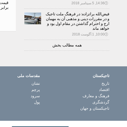
قیمت 
🕔
14:36, 5.سپتامبر 2018
برابر
فیض‌الله براتزاده: در فرهنگ ملت تاجیک
و در مقررات دینی و مذهبی آن به مهمان
ارج و احترام گذاشتن در مقام اول بود و
خواهد ماند
🕔
10:00, 1.آگوست 2018
همه مطالب بخش
تاجیکستان
مقدسات ملی
تاریخ
نشان
اقتصاد
پرچم
فرهنگ و معارف
سرود
گردشگری
پول
تاجیکستان و جهان