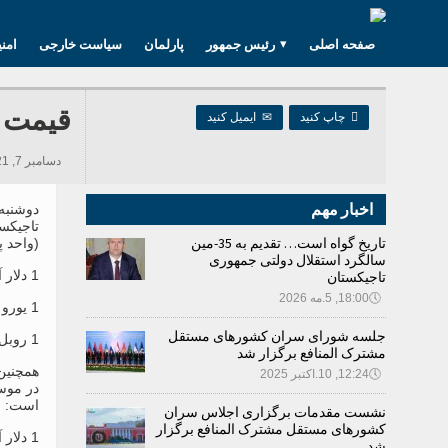
صفحه اصلی
رئیس جمهور
پارلمان
سیاست خارجی
امن
قیمت ت

چاپ کنید
✉
ایمیل کنید
دسامبر 7, 2021 08:07, 264 بازدید ها
اخبار مهم
تاجیکست
تاریخ گواه است… تقدیم به 35-مین
(واحد پ
سالگرد استقلال دولتی جمهوری
1 دلار آمریکا – 11.2951 سامانی؛
تاجیکستان
🕔
18:00, 5.مه 2026
1 یورو – 12.7635 سامانی؛
جلسه شورای سران کشورهای مستقل
1 روبل روسیه 0.1525 سامانی است.
مشترک المنافع برگزار شد
همچنین
🕔
12:24, 10.اکتبر 2025
در موس
است:
نشست مقدمات برگزاری اجلاس سران
کشورهای مستقل مشترک المنافع برگزار
1 دلار آمریکا از 11.2951 الی 11.3000 سامانی؛
شد