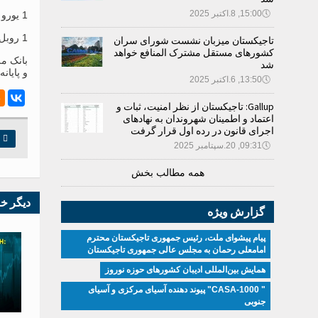
🕔
15:00, 8.اکتبر 2025
1 یورو از 12.7635 الی 12.9300 سامانی؛
1 روبل روسیه از 0.1525 الی 0.1535 سامانی.
تاجیکستان میزبان نشست شورای سران
کشورهای مستقل مشترک المنافع خواهد
بانک مل
شد
و پایان
🕔
13:50, 6.اکتبر 2025
Gallup: تاجیکستان از نظر امنیت، ثبات و
اعتماد و اطمینان شهروندان به نهادهای
اجرای قانون در رده اول قرار گرفت

چ
🕔
09:31, 20.سپتامبر 2025
همه مطالب بخش
دیگر خ
گزارش ویژه
پیام پیشوای ملت، رئیس جمهوری تاجیکستان محترم
امامعلی رحمان به مجلس عالی جمهوری تاجیکستان
همایش بین‌المللی ادیبان کشور‌های حوزه نوروز
" CASA-1000" پیوند دهنده آسیای مرکزی و آسیای
جنوبی