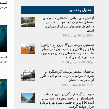
قیمت 
برابر
تحلیل و تفسیر
آژانش های دولتی اطلاعاتی کشورهای
مستقل مشترک المنافع: تاجیکستان
دارای ظرفیت های بزرگ گردشگری
است
🕔
11:20, 26.فوریه 2019
نخستین چرخه نیروگاه برق آبی “راغون”
با عزم و تلاش و جسارت بزرگ پیشوای
ملت محترم امامعلی رحمان مورد بهره
قیمت 
برداری قرار می‌گیرد
برابر
🕔
09:00, 14.نوامبر 2018
بدخشان-محضر توسعه گردشگری و
هنرهای مردمی. تأثرات خادم ادبی خاور
از سفر به بدخشان
🕔
08:24, 8.سپتامبر 2018
جبهه بزرگ سازندگی در شهر و دهات
تاجیکستان: در ناحیه دنغره در سه سال
آینده 190 پروژه جشنی مورد بهره برداری
قرار خواهد گرفت