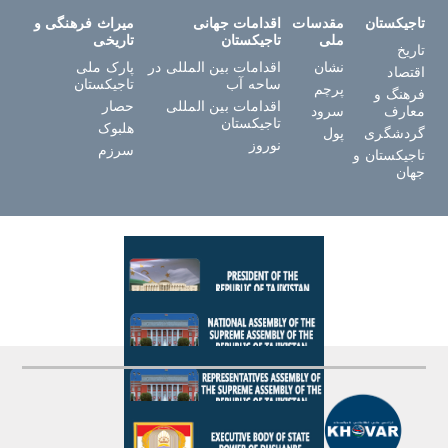
تاجیکستان
مقدسات
اقدامات جهانی
میراث فرهنگی و
ملی
تاجیکستان
تاریخی
تاریخ
نشان
اقدامات بین المللی در
پارک ملی
اقتصاد
ساحه آب
تاجیکستان
پرچم
فرهنگ و
اقدامات بین المللی
حصار
معارف
سرود
تاجیکستان
هلبوک
گردشگری
پول
نوروز
سرزم
تاجیکستان و
جهان