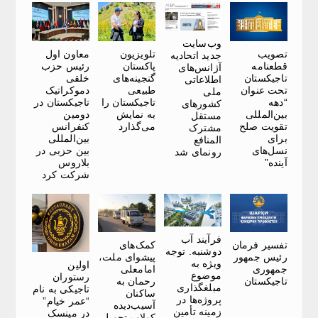
وب‌سایت
تصویب
تلویزیون
معاون اول
جدید اتحادیه
قطعنامه
پاکستان
رئیس حزب
آژانس‌های
تاجیکستان
گنجینه‌های
خلقی
اطلاعاتی
تحت عنوان
طبیعی
دموکراتیک
ملی
“دهه
تاجیکستان را
تاجیکستان در
کشورهای
بین‌المللی
به نمایش
دومین
مستقل
تقویت صلح
می‌گذارد
کنفرانس
مشترک
برای
بین‌المللی
المنافع
نسل‌های
بین حزبی در
رونمای شد
آینده”
بلاروس
شرکت کرد
فرآیند آب
تفسیر فرمان
کمک‌های
دوشنبه. توجه
رئیس جمهور
پیشوای ملت،
ویژه به
اولین
جمهوری
امامعلی
موضوع
رستوران
تاجیکستان
رحمان به
مبلغگذاری
تاجیکی به نام
ساکنان
پروژه‌ها در
“عمر خیام”
آسیب‌دیده
زمینه تأمین
در مینسک
کولاب تحویل