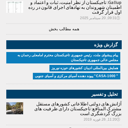
Gallup: تاجیکستان از نظر امنیت، ثبات و اعتماد و
اطمینان شهروندان به نهادهای اجرای قانون در رده
اول قرار گرفت
🕔
09:31, 20.سپتامبر 2025
همه مطالب بخش
گزارش ویژه
پیام پیشوای ملت، رئیس جمهوری تاجیکستان محترم امامعلی رحمان به
مجلس عالی جمهوری تاجیکستان
همایش بین‌المللی ادیبان کشور‌های حوزه نوروز
" CASA-1000" پیوند دهنده آسیای مرکزی و آسیای جنوبی
تحلیل و تفسیر
آژانش های دولتی اطلاعاتی کشورهای مستقل
مشترک المنافع: تاجیکستان دارای ظرفیت های
بزرگ گردشگری است
🕔
11:20, 26.فوریه 2019