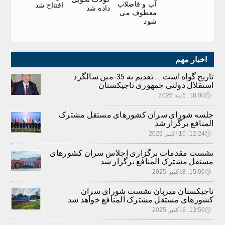
آب و فاضلاب
افتتاح شد
داده شد
معطوف می
شود
اخبار مهم
تاریخ گواه است… تقدیم به 35-مین سالگرد
استقلال دولتی جمهوری تاجیکستان
🕔
18:00, 5.مه 2026
جلسه شورای سران کشورهای مستقل مشترک
المنافع برگزار شد
🕔
12:24, 10.اکتبر 2025
نشست مقدمات برگزاری اجلاس سران کشورهای
مستقل مشترک المنافع برگزار شد
🕔
15:00, 8.اکتبر 2025
تاجیکستان میزبان نشست شورای سران
کشورهای مستقل مشترک المنافع خواهد شد
🕔
13:50, 6.اکتبر 2025