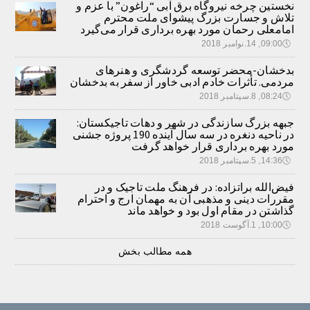
نخستین چرخه نیروگاه برق آبی “راغون” با عزم و
تلاش و جسارت بزرگ پیشوای ملت محترم
امامعلی رحمان مورد بهره برداری قرار می‌گیرد
🕔
09:00, 14.نوامبر 2018
بدخشان-محضر توسعه گردشگری و هنرهای
مردمی. تأثرات خادم ادبی خاور از سفر به بدخشان
🕔
08:24, 8.سپتامبر 2018
جبهه بزرگ سازندگی در شهر و دهات تاجیکستان:
در ناحیه دنغره در سه سال آینده 190 پروژه جشنی
مورد بهره برداری قرار خواهد گرفت
🕔
14:36, 5.سپتامبر 2018
فیض‌الله براتزاده: در فرهنگ ملت تاجیک و در
مقررات دینی و مذهبی آن به مهمان ارج و احترام
گذاشتن در مقام اول بود و خواهد ماند
🕔
10:00, 1.آگوست 2018
همه مطالب بخش