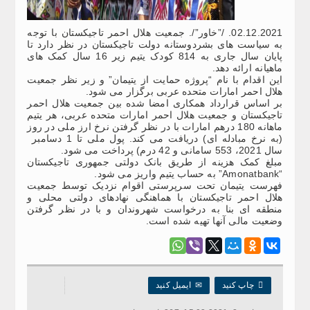
02.12.2021. /”خاور”/. جمعیت هلال احمر تاجیکستان با توجه
به سیاست های بشردوستانه دولت تاجیکستان در نظر دارد تا
پایان سال جاری به 814 کودک یتیم زیر 16 سال کمک های
ماهیانه ارائه دهد.
این اقدام با نام “پروژه حمایت از یتیمان” و زیر نظر جمعیت
هلال احمر امارات متحده عربی برگزار می شود.
بر اساس قرارداد همکاری امضا شده بین جمعیت هلال احمر
تاجیکستان و جمعیت هلال احمر امارات متحده عربی، هر یتیم
ماهانه 180 درهم امارات با در نظر گرفتن نرخ ارز ملی در روز
(به نرخ مبادله ای) دریافت می کند. پول ملی تا 1 دسامبر
سال 2021، 553 سامانی و 42 درم) پرداخت می شود.
مبلغ کمک هزینه از طریق بانک دولتی جمهوری تاجیکستان
“Amonatbank” به حساب یتیم واریز می شود.
فهرست یتیمان تحت سرپرستی اقوام نزدیک توسط جمعیت
هلال احمر تاجیکستان با هماهنگی نهادهای دولتی محلی و
منطقه ای بنا به درخواست شهروندان و با در نظر گرفتن
وضعیت مالی آنها تهیه شده است.

چاپ کنید
✉
ایمیل کنید