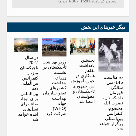
دسامبر 2, 2021 15:03, 367 بازدید ها
دیگر خبرهای این بخش
در سال
نخستین
وزیر بهداشت
2027
یادداشت
تاجیکستان دز
تاجیکستان
تفاهم
نشست
میزبان
همکاری در
به مناسبت
وزرای
کنفرانس
حوزه آموزش
145-مین
بهداشت
بین‌المللی
بین جمهوری
سالگرد
کشورهای
دهه
تاجیکستان و
قهرمان
عضو سازمان
بین‌المللی
مغولستان
تاجیکستان،
بهداشت
برای ایجاد
امضا شد
نصرت الله
جهانی
صلح برای
مخصوم،
(WHO)
نسل‌های
کنفرانس
شرکت کرد
آینده خواهد
بین‌المللی
شد
برگزار خواهد
شد