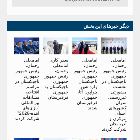
دیگر خبرهای این بخش
امامعلی
امامعلی
سفر کاری
امامعلی
رحمان،
رحمان،
امامعلی
رحمان،
رئیس جمهور
رئیس جمهور
رحمان،
رئیس جمهور
جمهوری
جمهوری
رئیس جمهور
جمهوری
تاجیکستان در
تاجیکستان
جمهوری
تاجیکستان در
نشست
وارد شهر
تاجیکستان به
مراسم
مشورتی
چولپون آتا،
جمهوری
افتتاحیه
غیررسمی
جمهوری
قرقیزستان
مسابقات
سران
قرقیزستان
بین‌المللی
کشورهای
شدند
“بازی‌های
آسیای
آینده-2026”
مرکزی و
شرکت کردند
آذربایجان
شرکت کردند