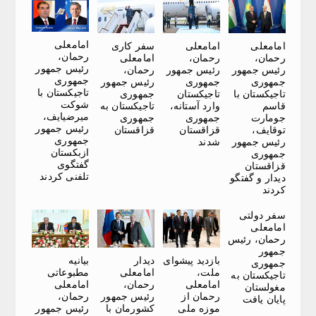
امامعلی
امامعلی
امامعلی
سفر کاری
رحمان،
رحمان،
رحمان،
امامعلی
رئیس جمهور
رئیس جمهور
رئیس جمهور
رحمان،
جمهوری
جمهوری
جمهوری
رئیس جمهور
تاجیکستان با
تاجیکستان با
تاجیکستان
جمهوری
شوکت
قاسم
وارد آستانه،
تاجیکستان به
میرضیایف،
جومارت
جمهوری
جمهوری
رئیس جمهور
توقایف،
قزاقستان
قزاقستان
جمهوری
رئیس جمهور
شدند
ازبکستان
جمهوری
گفتگوی
قزاقستان
تلفنی کردند
دیدار و گفتگو
کردند
سفر دولتی
امامعلی
رحمان، رئیس
جمهور
بازدید پیشوای
دیدار
بیانیه
جمهوری
ملت،
امامعلی
مطبوعاتی
تاجیکستان به
امامعلی
رحمان،
امامعلی
مغولستان
رحمان از
رئیس جمهور
رحمان،
پایان یافت
موزه ملی
کشورمان با
رئیس جمهور