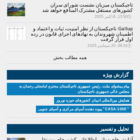
تاجیکستان میزبان نشست شورای سران
کشورهای مستقل مشترک المنافع خواهد شد
🕔
13:50, 6.اکتبر 2025
Gallup: تاجیکستان از نظر امنیت، ثبات و اعتماد و
اطمینان شهروندان به نهادهای اجرای قانون در رده
اول قرار گرفت
🕔
09:31, 20.سپتامبر 2025
همه مطالب بخش
گزارش ویژه
پیام پیشوای ملت، رئیس جمهوری تاجیکستان محترم امامعلی رحمان به
مجلس عالی جمهوری تاجیکستان
همایش بین‌المللی ادیبان کشور‌های حوزه نوروز
" CASA-1000" پیوند دهنده آسیای مرکزی و آسیای جنوبی
تحلیل و تفسیر
آژانش های دولتی اطلاعاتی کشورهای مستقل