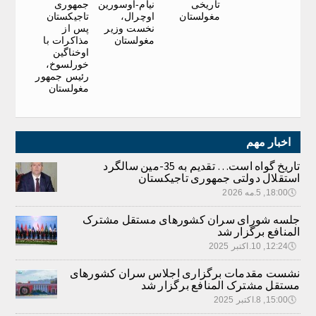
تاریخی
نیام-اوسورین
جمهوری
مغولستان
اوچرال،
تاجیکستان
نخست وزیر
پس از
مغولستان
مذاکرات با
اوخناگین
خورلسوخ،
رئیس جمهور
مغولستان
اخبار مهم
تاریخ گواه است… تقدیم به 35-مین سالگرد
استقلال دولتی جمهوری تاجیکستان
🕔
18:00, 5.مه 2026
جلسه شورای سران کشورهای مستقل مشترک
المنافع برگزار شد
🕔
12:24, 10.اکتبر 2025
نشست مقدمات برگزاری اجلاس سران کشورهای
مستقل مشترک المنافع برگزار شد
🕔
15:00, 8.اکتبر 2025