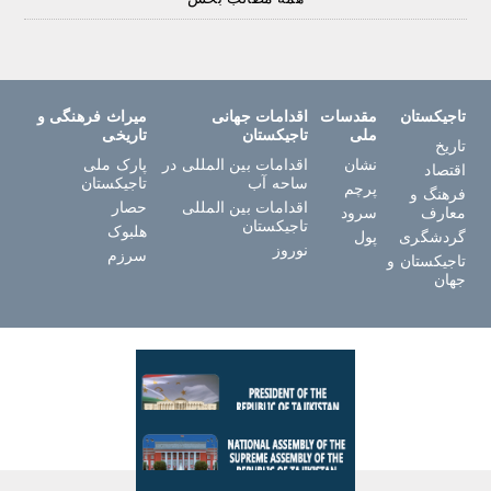
تاجیکستان
مقدسات
اقدامات جهانی
میراث فرهنگی و
ملی
تاجیکستان
تاریخی
تاریخ
نشان
اقدامات بین المللی در
پارک ملی
اقتصاد
ساحه آب
تاجیکستان
پرچم
فرهنگ و
اقدامات بین المللی
حصار
معارف
سرود
تاجیکستان
هلبوک
گردشگری
پول
نوروز
سرزم
تاجیکستان و
جهان