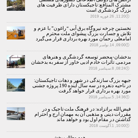
مشترک المنافع: تاجیکستان دارای ظرفیت های
بزرگ گردشگری است
🕔
11:20, 26.فوریه 2019
نخستین چرخه نیروگاه برق آبی “راغون” با عزم و
تلاش و جسارت بزرگ پیشوای ملت محترم
امامعلی رحمان مورد بهره برداری قرار می‌گیرد
🕔
09:00, 14.نوامبر 2018
بدخشان-محضر توسعه گردشگری و هنرهای
مردمی. تأثرات خادم ادبی خاور از سفر به بدخشان
🕔
08:24, 8.سپتامبر 2018
جبهه بزرگ سازندگی در شهر و دهات تاجیکستان:
در ناحیه دنغره در سه سال آینده 190 پروژه جشنی
مورد بهره برداری قرار خواهد گرفت
🕔
14:36, 5.سپتامبر 2018
فیض‌الله براتزاده: در فرهنگ ملت تاجیک و در
مقررات دینی و مذهبی آن به مهمان ارج و احترام
گذاشتن در مقام اول بود و خواهد ماند
🕔
10:00, 1.آگوست 2018
همه مطالب بخش