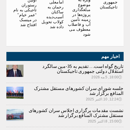
اولین
جمهوری
امامعلی
موضوع
رستوران
تاجیکستان
رحمان به
مبلغگذاری
تاجیکی به نام
ساکنان
پروژه‌ها در
“عمر خیام”
آسیب‌دیده
زمینه تأمین
در مینسک
کولاب تحویل
آب و فاضلاب
افتتاح شد
داده شد
معطوف می
شود
اخبار مهم
تاریخ گواه است… تقدیم به 35-مین سالگرد
استقلال دولتی جمهوری تاجیکستان
🕔
18:00, 5.مه 2026
جلسه شورای سران کشورهای مستقل مشترک
المنافع برگزار شد
🕔
12:24, 10.اکتبر 2025
نشست مقدمات برگزاری اجلاس سران کشورهای
مستقل مشترک المنافع برگزار شد
🕔
15:00, 8.اکتبر 2025