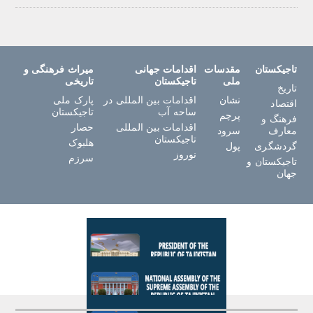
تاجیکستان
مقدسات
اقدامات جهانی
میراث فرهنگی و
ملی
تاجیکستان
تاریخی
تاریخ
نشان
اقدامات بین المللی در
پارک ملی
اقتصاد
ساحه آب
تاجیکستان
پرچم
فرهنگ و
اقدامات بین المللی
حصار
معارف
سرود
تاجیکستان
هلبوک
گردشگری
پول
نوروز
سرزم
تاجیکستان و
جهان