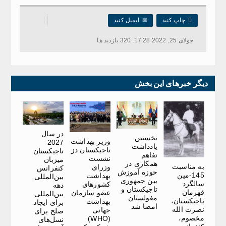

چاپ کنید
✉
ایمیل کنید
جولای 25, 2022 17:28, 320 بازدید ها
دیگر خبرهای این بخش
در سال
نخستین
وزیر بهداشت
2027
یادداشت
تاجیکستان دز
تاجیکستان
تفاهم
نشست
میزبان
همکاری در
به مناسبت
وزرای
کنفرانس
حوزه آموزش
145-مین
بهداشت
بین‌المللی
بین جمهوری
سالگرد
کشورهای
دهه
تاجیکستان و
قهرمان
عضو سازمان
بین‌المللی
مغولستان
تاجیکستان،
بهداشت
برای ایجاد
امضا شد
نصرت الله
جهانی
صلح برای
مخصوم،
(WHO)
نسل‌های