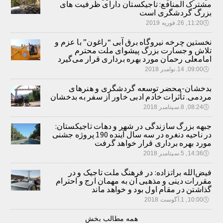
مشترک المنافع: تاجیکستان دارای ظرفیت های
بزرگ گردشگری است
🕔
11:20, 26.فوریه 2019
نخستین چرخه نیروگاه برق آبی “راغون” با عزم و
تلاش و جسارت بزرگ پیشوای ملت محترم
امامعلی رحمان مورد بهره برداری قرار می‌گیرد
🕔
09:00, 14.نوامبر 2018
بدخشان-محضر توسعه گردشگری و هنرهای
مردمی. تأثرات خادم ادبی خاور از سفر به بدخشان
🕔
08:24, 8.سپتامبر 2018
جبهه بزرگ سازندگی در شهر و دهات تاجیکستان:
در ناحیه دنغره در سه سال آینده 190 پروژه جشنی
مورد بهره برداری قرار خواهد گرفت
🕔
14:36, 5.سپتامبر 2018
فیض‌الله براتزاده: در فرهنگ ملت تاجیک و در
مقررات دینی و مذهبی آن به مهمان ارج و احترام
گذاشتن در مقام اول بود و خواهد ماند
🕔
10:00, 1.آگوست 2018
همه مطالب بخش