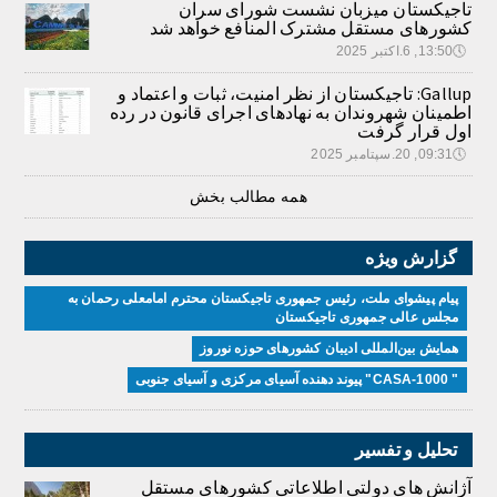
تاجیکستان میزبان نشست شورای سران
کشورهای مستقل مشترک المنافع خواهد شد
🕔
13:50, 6.اکتبر 2025
Gallup: تاجیکستان از نظر امنیت، ثبات و اعتماد و
اطمینان شهروندان به نهادهای اجرای قانون در رده
اول قرار گرفت
🕔
09:31, 20.سپتامبر 2025
همه مطالب بخش
گزارش ویژه
پیام پیشوای ملت، رئیس جمهوری تاجیکستان محترم امامعلی رحمان به
مجلس عالی جمهوری تاجیکستان
همایش بین‌المللی ادیبان کشور‌های حوزه نوروز
" CASA-1000" پیوند دهنده آسیای مرکزی و آسیای جنوبی
تحلیل و تفسیر
آژانش های دولتی اطلاعاتی کشورهای مستقل