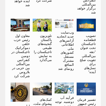
کنفرانس
شرکت کرد
آینده خواهد
بین‌المللی
شد
برگزار خواهد
شد
وب‌سایت
تصویب
تلویزیون
معاون اول
جدید اتحادیه
قطعنامه
پاکستان
رئیس حزب
آژانس‌های
تاجیکستان
گنجینه‌های
خلقی
اطلاعاتی
تحت عنوان
طبیعی
دموکراتیک
ملی
“دهه
تاجیکستان را
تاجیکستان در
کشورهای
بین‌المللی
به نمایش
دومین
مستقل
تقویت صلح
می‌گذارد
کنفرانس
مشترک
برای
بین‌المللی
المنافع
نسل‌های
بین حزبی در
رونمای شد
آینده”
بلاروس
شرکت کرد
فرآیند آب
تفسیر فرمان
کمک‌های
دوشنبه. توجه
رئیس جمهور
پیشوای ملت،
ویژه به