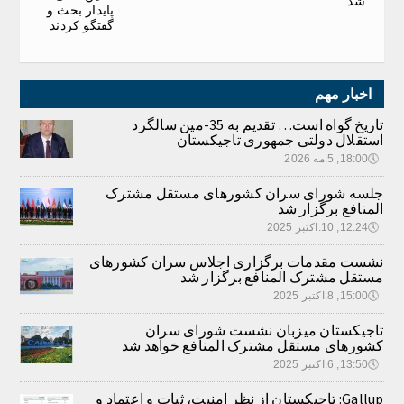
شد
پایدار بحث و
گفتگو کردند
اخبار مهم
تاریخ گواه است… تقدیم به 35-مین سالگرد
استقلال دولتی جمهوری تاجیکستان
🕔
18:00, 5.مه 2026
جلسه شورای سران کشورهای مستقل مشترک
المنافع برگزار شد
🕔
12:24, 10.اکتبر 2025
نشست مقدمات برگزاری اجلاس سران کشورهای
مستقل مشترک المنافع برگزار شد
🕔
15:00, 8.اکتبر 2025
تاجیکستان میزبان نشست شورای سران
کشورهای مستقل مشترک المنافع خواهد شد
🕔
13:50, 6.اکتبر 2025
Gallup: تاجیکستان از نظر امنیت، ثبات و اعتماد و