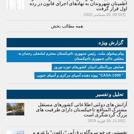
اطمینان شهروندان به نهادهای اجرای قانون در رده
اول قرار گرفت
🕔
09:31, 20.سپتامبر 2025
همه مطالب بخش
گزارش ویژه
پیام پیشوای ملت، رئیس جمهوری تاجیکستان محترم امامعلی رحمان به
مجلس عالی جمهوری تاجیکستان
همایش بین‌المللی ادیبان کشور‌های حوزه نوروز
" CASA-1000" پیوند دهنده آسیای مرکزی و آسیای جنوبی
تحلیل و تفسیر
آژانش های دولتی اطلاعاتی کشورهای مستقل
مشترک المنافع: تاجیکستان دارای ظرفیت های
بزرگ گردشگری است
🕔
11:20, 26.فوریه 2019
نخستین چرخه نیروگاه برق آبی “راغون” با عزم و