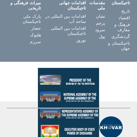
تاجیکستان
مقدسات
اقدامات جهانی
میراث فرهنگی و
ملی
تاجیکستان
تاریخی
تاریخ
نشان
اقدامات بین المللی در
پارک ملی
اقتصاد
ساحه آب
تاجیکستان
پرچم
فرهنگ و
اقدامات بین المللی
حصار
معارف
سرود
تاجیکستان
هلبوک
گردشگری
پول
نوروز
سرزم
تاجیکستان و
جهان