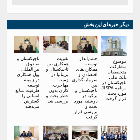
دیگر خبرهای این بخش
چشم‌انداز
تقویت
تاجیکستان و
موضوع
توسعه
همکاری بین
صندوق
مشارکت
همکاری‌های
تاجیکستان و
بین‌المللی
متخصصان
اقتصادی و
بریتانیا در
پول همکاری
بانک ملی
سرمایه‌گذاری
زمینه
در زمینه
تاجیکستان در
بین
مهاجرت
توسعه
برنامه JISPA
تاجیکستان و
کاری بدون
ظرفیت منابع
مورد بحث
ترکیه در
خطر بحث و
انسانی را
قرار گرفت
دوشنبه مورد
بررسی شد
گسترش
بحث و
می‌دهند
بررسی قرار
گرفت