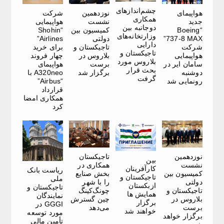
چشم‌اندازهای
هواپیمای
نوزدهمین
شرکت
همکاری
جدید
نشست
هواپیمایی
دوجانبه بین
“Boeing
کمیسیون بین
“Shohin
وزارتخانه‌های
737-8 MAX”
دولتی
Airlines”
دارایی
شرکت
تاجیکستان و
برای خرید
تاجیکستان و
هواپیمایی
بلاروس در
چهار فروند
بلاروس مورد
سامان ایر در
برست
هواپیمای
بحث قرار
دوشنبه
برگزار شد
A320neo با
گرفت
رونمایی شد
“Airbus”
قرارداد
همکاری امضا
کرد
نوزدهمین
تاجیکستان
بین
نشست
همکاری در
کارآفرینان
ریاست بانک
کمیسیون بین
بخش صنایع
تاجیکستان و
ملی
دولتی
را با شهر
ازبکستان
تاجیکستان و
تاجیکستان و
چونگ‌کینگ
همایش ها
نمایندگان
بلاروس در
چین گسترش
برگزار
GGGI در
برست
می‌دهد
خواهند شد
مورد توسعه
برگزار خواهد
تأمین مالی