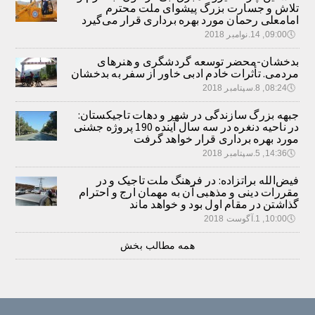
تلاش و جسارت بزرگ پیشوای ملت محترم
امامعلی رحمان مورد بهره برداری قرار می‌گیرد
🕔
09:00, 14.نوامبر 2018
بدخشان-محضر توسعه گردشگری و هنرهای
مردمی. تأثرات خادم ادبی خاور از سفر به بدخشان
🕔
08:24, 8.سپتامبر 2018
جبهه بزرگ سازندگی در شهر و دهات تاجیکستان:
در ناحیه دنغره در سه سال آینده 190 پروژه جشنی
مورد بهره برداری قرار خواهد گرفت
🕔
14:36, 5.سپتامبر 2018
فیض‌الله براتزاده: در فرهنگ ملت تاجیک و در
مقررات دینی و مذهبی آن به مهمان ارج و احترام
گذاشتن در مقام اول بود و خواهد ماند
🕔
10:00, 1.آگوست 2018
همه مطالب بخش