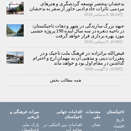
بدخشان-محضر توسعه گردشگری و هنرهای
مردمی. تأثرات خادم ادبی خاور از سفر به بدخشان
🕔
08:24, 8.سپتامبر 2018
جبهه بزرگ سازندگی در شهر و دهات تاجیکستان:
در ناحیه دنغره در سه سال آینده 190 پروژه جشنی
مورد بهره برداری قرار خواهد گرفت
🕔
14:36, 5.سپتامبر 2018
فیض‌الله براتزاده: در فرهنگ ملت تاجیک و در
مقررات دینی و مذهبی آن به مهمان ارج و احترام
گذاشتن در مقام اول بود و خواهد ماند
🕔
10:00, 1.آگوست 2018
همه مطالب بخش
تاجیکستان
مقدسات
اقدامات جهانی
میراث فرهنگی و
ملی
تاجیکستان
تاریخی
تاریخ
نشان
اقدامات بین المللی در
پارک ملی
اقتصاد
ساحه آب
تاجیکستان