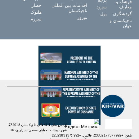
پرچم
فرهنگ و
اقدامات بین المللی
حصار
معارف
سرود
تاجیکستان
هلبوک
گردشگری
پول
نوروز
سرزم
تاجیکستان و
جهان
آژانس ملی اطلاعاتی تاجیکستان 734018،
شهر دوشنبه، خیابان سعدی شیرازی، 16
تلفن: +992 (37) 2385217، فاکس: +992 (37) 2232383