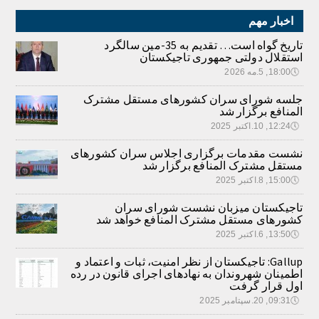
اخبار مهم
تاریخ گواه است… تقدیم به 35-مین سالگرد
استقلال دولتی جمهوری تاجیکستان
🕔
18:00, 5.مه 2026
جلسه شورای سران کشورهای مستقل مشترک
المنافع برگزار شد
🕔
12:24, 10.اکتبر 2025
نشست مقدمات برگزاری اجلاس سران کشورهای
مستقل مشترک المنافع برگزار شد
🕔
15:00, 8.اکتبر 2025
تاجیکستان میزبان نشست شورای سران
کشورهای مستقل مشترک المنافع خواهد شد
🕔
13:50, 6.اکتبر 2025
Gallup: تاجیکستان از نظر امنیت، ثبات و اعتماد و
اطمینان شهروندان به نهادهای اجرای قانون در رده
اول قرار گرفت
🕔
09:31, 20.سپتامبر 2025