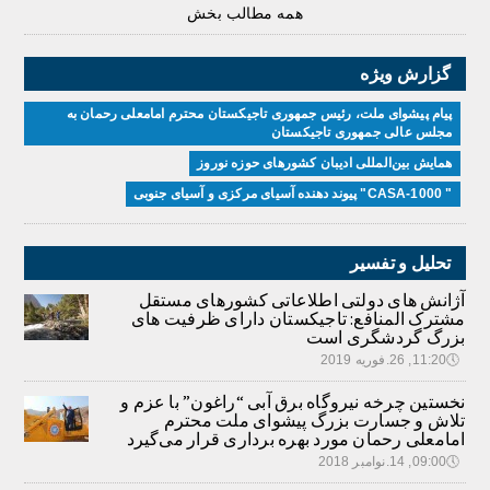
همه مطالب بخش
گزارش ویژه
پیام پیشوای ملت، رئیس جمهوری تاجیکستان محترم امامعلی رحمان به
مجلس عالی جمهوری تاجیکستان
همایش بین‌المللی ادیبان کشور‌های حوزه نوروز
" CASA-1000" پیوند دهنده آسیای مرکزی و آسیای جنوبی
تحلیل و تفسیر
آژانش های دولتی اطلاعاتی کشورهای مستقل
مشترک المنافع: تاجیکستان دارای ظرفیت های
بزرگ گردشگری است
🕔
11:20, 26.فوریه 2019
نخستین چرخه نیروگاه برق آبی “راغون” با عزم و
تلاش و جسارت بزرگ پیشوای ملت محترم
امامعلی رحمان مورد بهره برداری قرار می‌گیرد
🕔
09:00, 14.نوامبر 2018