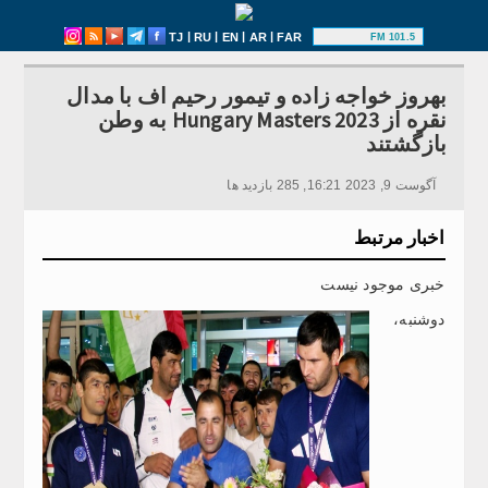
|
|
|
|
TJ
RU
EN
AR
FAR
101.5 FM
بهروز خواجه زاده و تیمور رحیم اف با مدال
نقره از Hungary Masters 2023 به وطن
بازگشتند
آگوست 9, 2023 16:21, 285 بازدید ها
اخبار مرتبط
خبری موجود نیست
دوشنبه،