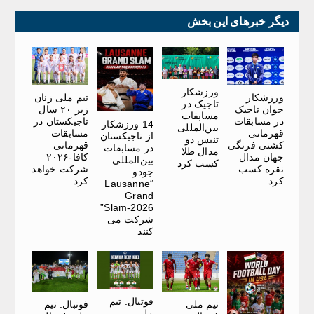
دیگر خبرهای این بخش
ورزشکار
ورزشکار
تیم ملی زنان
تاجیک در
جوان تاجیک
زیر ۲۰ سال
مسابقات
در مسابقات
تاجیکستان در
14 ورزشکار
بین‌المللی
قهرمانی
مسابقات
از تاجیکستان
تنیس دو
کشتی فرنگی
قهرمانی
در مسابقات
مدال طلا
جهان مدال
کافا-۲۰۲۶
بین‌المللی
کسب کرد
نقره کسب
شرکت خواهد
جودو
کرد
کرد
“Lausanne
Grand
Slam-2026”
شرکت می
کنند
فوتبال. تیم
تیم ملی
فوتبال. تیم
ملی