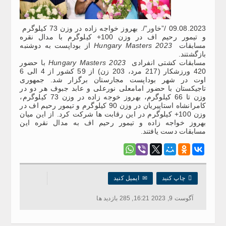
09.08.2023 /”خاور”/. بهروز خواجه زاده در وزن 73 کیلوگرم
و تیمور رحیم اف در وزن 100+ کیلوگرم با مدال نقره
مسابقات
Hungary Masters 2023
از بوداپست به دوشنبه
بازگشتند.
مسابقات کشتی انفرادی
Hungary Masters 2023
با حضور
420 ورزشکار (217 مرد، 203 زن) از 59 کشور از 4 الی 6
اوت در شهر بوداپست مجارستان برگزار شد. جمهوری
تاجیکستان با حضور امامعلی نورعلی و عابد جبوف هر دو در
وزن تا 66 کیلوگرم، بهروز خوجه زاده در وزن 73 کیلوگرم،
کامرانشاه استاپیریان در وزن 90 کیلوگرم و تیمور رحیم اف در
وزن 100+ کیلوگرم در این رقابت ها شرکت کرد. از این میان
بهروز خواجه زاده و تیمور رحیم اف به مدال نقره این
مسابقات دست یافتند.

چاپ کنید
✉
ایمیل کنید
آگوست 9, 2023 16:21, 285 بازدید ها