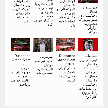
فوتبال زیر
ملی فوتبال
تاجیکستان با
20 سال
زیر 17 سال
فدراسیون
تیم ملی هند
تاجیکستان دو
تاجیکستان به
فوتبال
بازی‌های
بازی دوستانه
جام جهانی
تاجیکستان در
دوستانه
مقابل عمان
2026 راه
شهر نیویورک
برگزار خواهد
انجام خواهد
یافت
جشنواره‌
کرد
داد
برگزار
می‌کند
مسابقات
Dushanbe
Dushanbe
سرمربی
قهرمانی زیر
Grand Slam
Grand Slam
جدید تیم ملی
17 سال
2026:
2026.
فوتبال
آسیا-2026.
کشتی‌گیران
امروز،
تاجیکستان
تیم ملی
تاجیک 4
جودوکاران در
منصوب شد
فوتبال زیر
مدال کسب
5 وزن به
17 سال
کردند
رقابت خواهند
تاجیکستان
پرداخت
این مسابقات
را با پیروزی
آغاز کرد