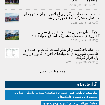
المنافع برگزار شد
🕔
12:24, 10.اکتبر 2025
نشست مقدمات برگزاری اجلاس سران کشورهای
مستقل مشترک المنافع برگزار شد
🕔
15:00, 8.اکتبر 2025
تاجیکستان میزبان نشست شورای سران
کشورهای مستقل مشترک المنافع خواهد شد
🕔
13:50, 6.اکتبر 2025
Gallup: تاجیکستان از نظر امنیت، ثبات و اعتماد و
اطمینان شهروندان به نهادهای اجرای قانون در رده
اول قرار گرفت
🕔
09:31, 20.سپتامبر 2025
همه مطالب بخش
گزارش ویژه
پیام پیشوای ملت، رئیس جمهوری تاجیکستان محترم امامعلی رحمان به
مجلس عالی جمهوری تاجیکستان
همایش بین‌المللی ادیبان کشور‌های حوزه نوروز