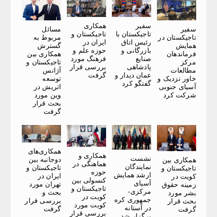
سفیر
همکاری
سفیر
مسائل
تاجیکستان با
تاجیکستان و
تاجیکستان در
مربوط به
رئیس اتاق
ایران در
همایش
گسترش
بازرگانی و
حوزه علم و
فرماندهان
همکاری بین
صنایع
فرهنگ مورد
مرکز
تاجیکستان و
پادشاهی
بررسی قرار
مطالعات
آژانس
عمان دیدار و
گرفت
خاور نزدیک و
توسعه
گفتگو کرد
آسیای جنوبی
اتریش در
شرکت کرد
وین مورد
بحث قرار
گرفت
همکاری‌های
همکاری و
نشست
دوجانبه بین
همکاری بین
هماهنگی در
نمایندگان
تاجیکستان و
تاجیکستان و
حوزه
ارشد همایش
ایران در
کویت در
کنسولی بین
آسیای
تهران مورد
زمینه حقوق
تاجیکستان و
مرکزی-
بحث و
بشر مورد
کویت در
جمهوری کره
بررسی قرار
بحث قرار
کویت مورد
در آستانه
گرفت
گرفت
بررسی قرار
برگزار شد