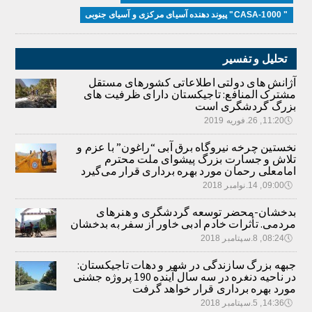
" CASA-1000" پیوند دهنده آسیای مرکزی و آسیای جنوبی
تحلیل و تفسیر
آژانش های دولتی اطلاعاتی کشورهای مستقل
مشترک المنافع: تاجیکستان دارای ظرفیت های
بزرگ گردشگری است
🕔
11:20, 26.فوریه 2019
نخستین چرخه نیروگاه برق آبی “راغون” با عزم و
تلاش و جسارت بزرگ پیشوای ملت محترم
امامعلی رحمان مورد بهره برداری قرار می‌گیرد
🕔
09:00, 14.نوامبر 2018
بدخشان-محضر توسعه گردشگری و هنرهای
مردمی. تأثرات خادم ادبی خاور از سفر به بدخشان
🕔
08:24, 8.سپتامبر 2018
جبهه بزرگ سازندگی در شهر و دهات تاجیکستان:
در ناحیه دنغره در سه سال آینده 190 پروژه جشنی
مورد بهره برداری قرار خواهد گرفت
🕔
14:36, 5.سپتامبر 2018