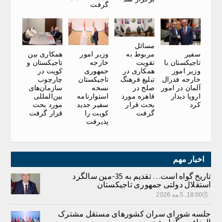
گرفت
مسائل
سفیر
وزیر امور
همکاری بین
مربوط به
تاجیکستان با
خارجه
تاجیکستان و
تقویت
وزیر امور
جمهوری
کویت در
همکاری در
خارجه فدرال
تاجیکستان
چارچوب
تبلیغ فرهنگ
آلمان در امور
نسخه
سازمان‌های
صلح در
اروپا دیدار
استوارنامه
بین‌المللی
قاهره مورد
کرد
سفیر جدید
مورد بحث
بحث قرار
کویت را
قرار گرفت
گرفت
پذیرفت
اخبار مهم
تاریخ گواه است… تقدیم به 35-مین سالگرد
استقلال دولتی جمهوری تاجیکستان
🕔
18:00, 5.مه 2026
جلسه شورای سران کشورهای مستقل مشترک