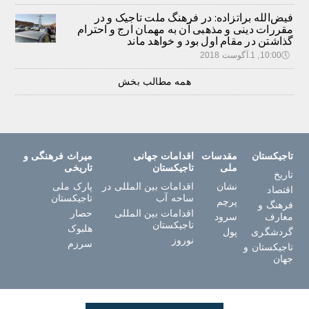
فیض‌الله براتزاده: در فرهنگ ملت تاجیک و در
مقررات دینی و مذهبی آن به مهمان ارج و احترام
گذاشتن در مقام اول بود و خواهد ماند
🕔
10:00, 1.آگوست 2018
همه مطالب بخش
تاجیکستان
مقدسات
اقدامات جهانی
میراث فرهنگی و
ملی
تاجیکستان
تاریخی
تاریخ
نشان
اقدامات بین المللی در
پارک ملی
اقتصاد
ساحه آب
تاجیکستان
پرچم
فرهنگ و
اقدامات بین المللی
حصار
معارف
سرود
تاجیکستان
هلبوک
گردشگری
پول
نوروز
سرزم
تاجیکستان و
جهان