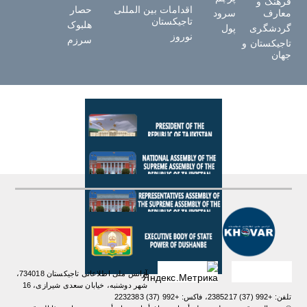
فرهنگ و
اقدامات بین المللی
حصار
معارف
سرود
تاجیکستان
هلبوک
گردشگری
پول
نوروز
سرزم
تاجیکستان و
جهان
آژانس ملی اطلاعاتی تاجیکستان 734018،
شهر دوشنبه، خیابان سعدی شیرازی، 16
تلفن: +992 (37) 2385217، فاکس: +992 (37) 2232383