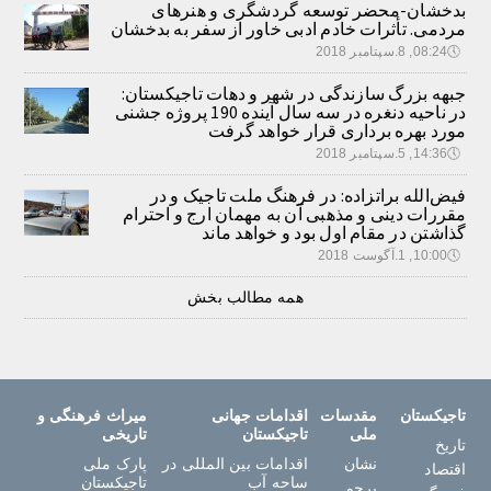
بدخشان-محضر توسعه گردشگری و هنرهای
مردمی. تأثرات خادم ادبی خاور از سفر به بدخشان
🕔
08:24, 8.سپتامبر 2018
جبهه بزرگ سازندگی در شهر و دهات تاجیکستان:
در ناحیه دنغره در سه سال آینده 190 پروژه جشنی
مورد بهره برداری قرار خواهد گرفت
🕔
14:36, 5.سپتامبر 2018
فیض‌الله براتزاده: در فرهنگ ملت تاجیک و در
مقررات دینی و مذهبی آن به مهمان ارج و احترام
گذاشتن در مقام اول بود و خواهد ماند
🕔
10:00, 1.آگوست 2018
همه مطالب بخش
تاجیکستان
مقدسات
اقدامات جهانی
میراث فرهنگی و
ملی
تاجیکستان
تاریخی
تاریخ
نشان
اقدامات بین المللی در
پارک ملی
اقتصاد
ساحه آب
تاجیکستان
پرچم