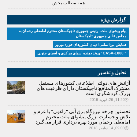
همه مطالب بخش
گزارش ویژه
پیام پیشوای ملت، رئیس جمهوری تاجیکستان محترم امامعلی رحمان به
مجلس عالی جمهوری تاجیکستان
همایش بین‌المللی ادیبان کشور‌های حوزه نوروز
" CASA-1000" پیوند دهنده آسیای مرکزی و آسیای جنوبی
تحلیل و تفسیر
آژانش های دولتی اطلاعاتی کشورهای مستقل
مشترک المنافع: تاجیکستان دارای ظرفیت های
بزرگ گردشگری است
🕔
11:20, 26.فوریه 2019
نخستین چرخه نیروگاه برق آبی “راغون” با عزم و
تلاش و جسارت بزرگ پیشوای ملت محترم
امامعلی رحمان مورد بهره برداری قرار می‌گیرد
🕔
09:00, 14.نوامبر 2018