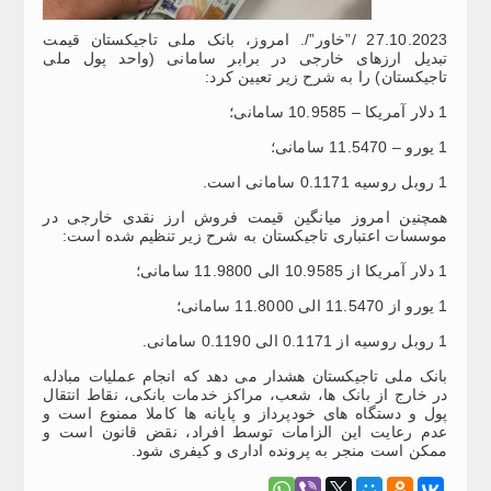
27.10.2023 /”خاور”/. امروز، بانک ملی تاجیکستان قیمت
تبدیل ارزهای خارجی در برابر سامانی (واحد پول ملی
تاجیکستان) را به شرح زیر تعیین کرد:
1 دلار آمریکا – 10.9585 سامانی؛
1 یورو – 11.5470 سامانی؛
1 روبل روسیه 0.1171 سامانی است.
همچنین امروز میانگین قیمت فروش ارز نقدی خارجی در
موسسات اعتباری تاجیکستان به شرح زیر تنظیم شده است:
1 دلار آمریکا از 10.9585 الی 11.9800 سامانی؛
1 یورو از 11.5470 الی 11.8000 سامانی؛
1 روبل روسیه از 0.1171 الی 0.1190 سامانی.
بانک ملی تاجیکستان هشدار می دهد که انجام عملیات مبادله
در خارج از بانک ها، شعب، مراکز خدمات بانکی، نقاط انتقال
پول و دستگاه های خودپرداز و پایانه ها کاملا ممنوع است و
عدم رعایت این الزامات توسط افراد، نقض قانون است و
ممکن است منجر به پرونده اداری و کیفری شود.