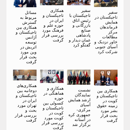
سفیر
همکاری
سفیر
مسائل
تاجیکستان با
تاجیکستان و
تاجیکستان در
مربوط به
رئیس اتاق
ایران در
همایش
گسترش
بازرگانی و
حوزه علم و
فرماندهان
همکاری بین
صنایع
فرهنگ مورد
مرکز
تاجیکستان و
پادشاهی
بررسی قرار
مطالعات
آژانس
عمان دیدار و
گرفت
خاور نزدیک و
توسعه
گفتگو کرد
آسیای جنوبی
اتریش در
شرکت کرد
وین مورد
بحث قرار
گرفت
همکاری‌های
همکاری و
نشست
دوجانبه بین
همکاری بین
هماهنگی در
نمایندگان
تاجیکستان و
تاجیکستان و
حوزه
ارشد همایش
ایران در
کویت در
کنسولی بین
آسیای
تهران مورد
زمینه حقوق
تاجیکستان و
مرکزی-
بحث و
بشر مورد
کویت در
جمهوری کره
بررسی قرار
بحث قرار
کویت مورد
در آستانه
گرفت
گرفت
بررسی قرار
برگزار شد
گرفت