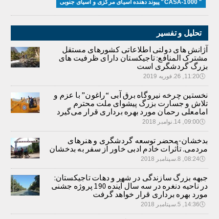
" CASA-1000" پیوند دهنده آسیای مرکزی و آسیای جنوبی
تحلیل و تفسیر
آژانش های دولتی اطلاعاتی کشورهای مستقل
مشترک المنافع: تاجیکستان دارای ظرفیت های
بزرگ گردشگری است
🕔
11:20, 26.فوریه 2019
نخستین چرخه نیروگاه برق آبی “راغون” با عزم و
تلاش و جسارت بزرگ پیشوای ملت محترم
امامعلی رحمان مورد بهره برداری قرار می‌گیرد
🕔
09:00, 14.نوامبر 2018
بدخشان-محضر توسعه گردشگری و هنرهای
مردمی. تأثرات خادم ادبی خاور از سفر به بدخشان
🕔
08:24, 8.سپتامبر 2018
جبهه بزرگ سازندگی در شهر و دهات تاجیکستان:
در ناحیه دنغره در سه سال آینده 190 پروژه جشنی
مورد بهره برداری قرار خواهد گرفت
🕔
14:36, 5.سپتامبر 2018