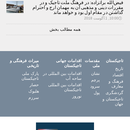
فیض‌الله براتزاده: در فرهنگ ملت تاجیک و در
مقررات دینی و مذهبی آن به مهمان ارج و احترام
گذاشتن در مقام اول بود و خواهد ماند
🕔
10:00, 1.آگوست 2018
همه مطالب بخش
تاجیکستان
مقدسات
اقدامات جهانی
میراث فرهنگی و
ملی
تاجیکستان
تاریخی
تاریخ
نشان
اقدامات بین المللی در
پارک ملی
اقتصاد
ساحه آب
تاجیکستان
پرچم
فرهنگ و
اقدامات بین المللی
حصار
معارف
سرود
تاجیکستان
هلبوک
گردشگری
پول
نوروز
سرزم
تاجیکستان و
جهان