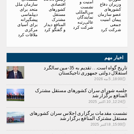
امنیت و
وزیران دفاع
اقتصادی
سازمان ملل
نشست
کشورهای
کشورهای
متحد برای
بین‌المللی
عضو سازمان
مستقل
دیپلماسی
نمایندگان
پیمان امنیت
مشترک
پیشگیرانه
عالی‌رتبه
جمعی
المنافع دیدار
برای آسیای
شرکت کرد
شرکت کرد
و گفتگو کرد
مرکزی
ملاقات کرد
اخبار مهم
تاریخ گواه است… تقدیم به 35-مین سالگرد
استقلال دولتی جمهوری تاجیکستان
🕔
18:00, 5.مه 2026
جلسه شورای سران کشورهای مستقل مشترک
المنافع برگزار شد
🕔
12:24, 10.اکتبر 2025
نشست مقدمات برگزاری اجلاس سران کشورهای
مستقل مشترک المنافع برگزار شد
🕔
15:00, 8.اکتبر 2025