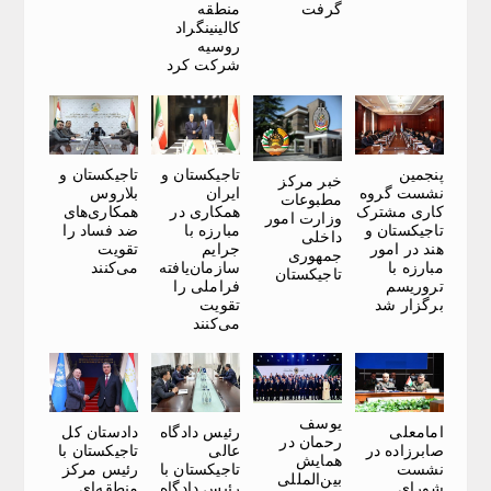
گرفت
منطقه
کالینینگراد
روسیه
شرکت کرد
پنجمین
تاجیکستان و
تاجیکستان و
خبر مرکز
نشست گروه
ایران
بلاروس
مطبوعات
کاری مشترک
همکاری در
همکاری‌های
وزارت امور
تاجیکستان و
مبارزه با
ضد فساد را
داخلی
هند در امور
جرایم
تقویت
جمهوری
مبارزه با
سازمان‌یافته
می‌کنند
تاجیکستان
تروریسم
فراملی را
برگزار شد
تقویت
می‌کنند
یوسف
امامعلی
رئیس دادگاه
دادستان کل
رحمان در
صابرزاده در
عالی
تاجیکستان با
همایش
نشست
تاجیکستان با
رئیس مرکز
بین‌المللی
شورای
رئیس دادگاه
منطقه‌ای