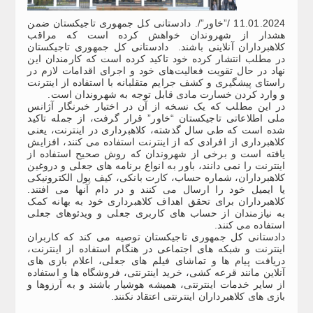
11.01.2024 /”خاور”/. دادستانی کل جمهوری تاجیکستان ضمن
هشدار از شهروندان خواهش کرده است که مراقب
کلاهبرداران آنلاینی باشند. دادستانی کل جمهوری تاجیکستان
در مطلب انتشار کرده خود تاکید کرده است که کارمندان این
نهاد در حال تقویت فعالیت‌های خود و اجرای اقدامات لازم در
راستای پیشگیری و کشف جرایم متقلبانه با استفاده از اینترنت
و وارد کردن خسارت مادی قابل توجه به شهروندان است.
در این مطلب که یک نسخه از آن در اختیار خبرنگار آژانس
ملی اطلاعاتی تاجیکستان “خاور” قرار گرفت، از جمله تاکید
شده است که طی سال گذشته، کلاهبرداری در اینترنت، یعنی
کلاهبرداری از افرادی که از اینترنت استفاده می کنند، افزایش
یافته است و برخی از شهروندان که روش صحیح استفاده از
اینترنت را نمی دانند، باور به انواع برنامه های جعلی و دروغین
کلاهبرداران، شماره حساب، کارت بانکی، کیف پول الکترونیکی
یا ایمیل خود را ارسال می کنند و در دام آنها می افتند.
کلاهبرداران برای تحقق اهداف کلاهبرداری خود به بهانه کمک
به نیازمندان از حساب های کاربری جعلی و ویدئوهای جعلی
استفاده می کنند.
دادستانی کل جمهوری تاجیکستان توصیه می کند که کاربران
اینترنت و شبکه های اجتماعی در هنگام استفاده از اینترنت،
دریافت پیام ها و تماشای فیلم های جعلی، اعلام بازی های
آنلاین مانند قرعه کشی، خرید اینترنتی، فروشگاه ها و استفاده
از سایر خدمات اینترنتی، همیشه هوشیار باشند و به آرزوها و
بازی های کلاهبرداران اینترنتی اعتقاد نکنند.