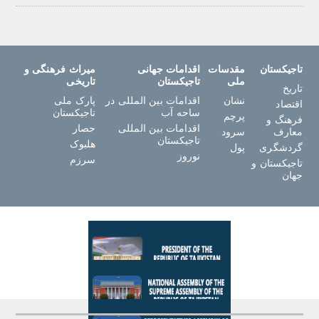
تاجیکستان
مقدسات
اقدامات جهانی
میراث فرهنگی و
ملی
تاجیکستان
تاریخی
تاریخ
نشان
اقدامات بین المللی در
پارک ملی
اقتصاد
ساحه آب
تاجیکستان
پرچم
فرهنگ و
اقدامات بین المللی
حصار
معارف
سرود
تاجیکستان
هلبوک
گردشگری
پول
نوروز
سرزم
تاجیکستان و
جهان