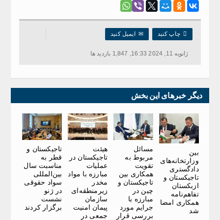

چاپ کنید
✉
ایمیل کنید
ژانویه 11, 2024 16:33, 1,847 بازدید ها
دیگر خبرهای این بخش
مسائل
هیئت
تاجیکستان و
بین
مربوط به
تاجیکستان در
قطر به
وزارتخانه‌های
تقویت
عملیات
مناسبت سال
دادگستری
همکاری بین
مبارزه با مواد
بین‌المللی
تاجیکستان و
تاجیکستان و
مخدر
سواد حقوقی
ازبکستان
چین در
زیرمنطقه‌ای
در ژنو
تفاهم‌نامه‌
مبارزه با
سازمان
نشست
همکاری امضا
جرایم مورد
پیمان امنیت
برگزار کردند
شد
بررسی قرار
جمعی در