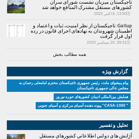
تاجیکستان میزبان نشست شورای سران
کشورهای مستقل مشترک المنافع خواهد شد
🕔
13:50, 6.اکتبر 2025
Gallup: تاجیکستان از نظر امنیت، ثبات و اعتماد و
اطمینان شهروندان به نهادهای اجرای قانون در رده
اول قرار گرفت
🕔
09:31, 20.سپتامبر 2025
همه مطالب بخش
گزارش ویژه
پیام پیشوای ملت، رئیس جمهوری تاجیکستان محترم امامعلی رحمان به
مجلس عالی جمهوری تاجیکستان
همایش بین‌المللی ادیبان کشور‌های حوزه نوروز
" CASA-1000" پیوند دهنده آسیای مرکزی و آسیای جنوبی
تحلیل و تفسیر
آژانش های دولتی اطلاعاتی کشورهای مستقل