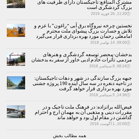
مشترک المنافع: تاجیکستان دارای ظرفیت های
بزرگ گردشگری است
🕔
11:20, 26.فوریه 2019
نخستین چرخه نیروگاه برق آبی “راغون” با عزم و
تلاش و جسارت بزرگ پیشوای ملت محترم
امامعلی رحمان مورد بهره برداری قرار می‌گیرد
🕔
09:00, 14.نوامبر 2018
بدخشان-محضر توسعه گردشگری و هنرهای
مردمی. تأثرات خادم ادبی خاور از سفر به بدخشان
🕔
08:24, 8.سپتامبر 2018
جبهه بزرگ سازندگی در شهر و دهات تاجیکستان:
در ناحیه دنغره در سه سال آینده 190 پروژه جشنی
مورد بهره برداری قرار خواهد گرفت
🕔
14:36, 5.سپتامبر 2018
فیض‌الله براتزاده: در فرهنگ ملت تاجیک و در
مقررات دینی و مذهبی آن به مهمان ارج و احترام
گذاشتن در مقام اول بود و خواهد ماند
🕔
10:00, 1.آگوست 2018
همه مطالب بخش