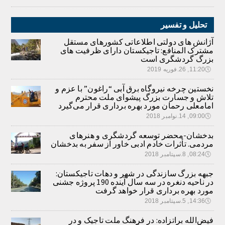
تحلیل و تفسیر
آژانش های دولتی اطلاعاتی کشورهای مستقل
مشترک المنافع: تاجیکستان دارای ظرفیت های
بزرگ گردشگری است
🕔
11:20, 26.فوریه 2019
نخستین چرخه نیروگاه برق آبی “راغون” با عزم و
تلاش و جسارت بزرگ پیشوای ملت محترم
امامعلی رحمان مورد بهره برداری قرار می‌گیرد
🕔
09:00, 14.نوامبر 2018
بدخشان-محضر توسعه گردشگری و هنرهای
مردمی. تأثرات خادم ادبی خاور از سفر به بدخشان
🕔
08:24, 8.سپتامبر 2018
جبهه بزرگ سازندگی در شهر و دهات تاجیکستان:
در ناحیه دنغره در سه سال آینده 190 پروژه جشنی
مورد بهره برداری قرار خواهد گرفت
🕔
14:36, 5.سپتامبر 2018
فیض‌الله براتزاده: در فرهنگ ملت تاجیک و در