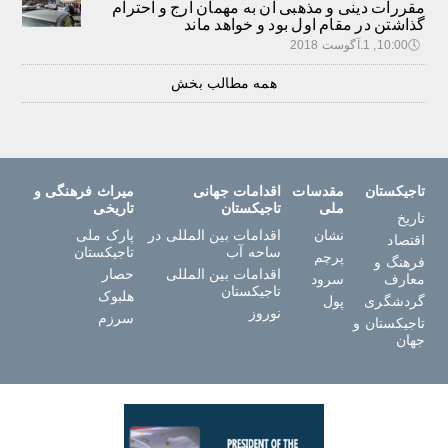
مقررات دینی و مذهبی آن به مهمان ارج و احترام
گذاشتن در مقام اول بود و خواهد ماند
🕔
10:00, 1.آگوست 2018
همه مطالب بخش
تاجیکستان
مقدسات
اقدامات جهانی
میراث فرهنگی و
ملی
تاجیکستان
تاریخی
تاریخ
نشان
اقدامات بین المللی در
پارک ملی
اقتصاد
ساحه آب
تاجیکستان
پرچم
فرهنگ و
اقدامات بین المللی
حصار
معارف
سرود
تاجیکستان
هلبوک
گردشگری
پول
نوروز
سرزم
تاجیکستان و
جهان