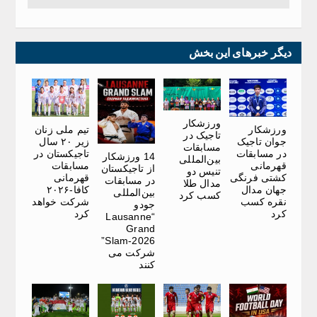
دیگر خبرهای این بخش
ورزشکار
ورزشکار
تیم ملی زنان
تاجیک در
جوان تاجیک
زیر ۲۰ سال
مسابقات
در مسابقات
تاجیکستان در
14 ورزشکار
بین‌المللی
قهرمانی
مسابقات
از تاجیکستان
تنیس دو
کشتی فرنگی
قهرمانی
در مسابقات
مدال طلا
جهان مدال
کافا-۲۰۲۶
بین‌المللی
کسب کرد
نقره کسب
شرکت خواهد
جودو
کرد
کرد
“Lausanne
Grand
Slam-2026”
شرکت می
کنند