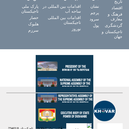
تاریخ
نشان
اقدامات بین المللی در
پارک ملی
اقتصاد
ساحه آب
تاجیکستان
پرچم
فرهنگ و
اقدامات بین المللی
حصار
معارف
سرود
تاجیکستان
هلبوک
گردشگری
پول
نوروز
سرزم
تاجیکستان و
جهان
آژانس ملی اطلاعاتی تاجیکستان 734018،