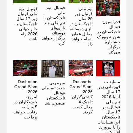
فوتبال. تیم
تیم ملی
فوتبال. تیم
ملی
فوتبال زیر
ملی فوتبال
تاجیکستان با
20 سال
زیر 17 سال
فدراسیون
تیم ملی هند
تاجیکستان دو
تاجیکستان به
فوتبال
بازی‌های
بازی دوستانه
جام جهانی
تاجیکستان در
دوستانه
مقابل عمان
2026 راه
شهر نیویورک
برگزار خواهد
انجام خواهد
یافت
جشنواره‌
کرد
داد
برگزار
می‌کند
مسابقات
Dushanbe
Dushanbe
سرمربی
قهرمانی زیر
Grand Slam
Grand Slam
جدید تیم ملی
17 سال
2026:
2026.
فوتبال
آسیا-2026.
کشتی‌گیران
امروز،
تاجیکستان
تیم ملی
تاجیک 4
جودوکاران در
منصوب شد
فوتبال زیر
مدال کسب
5 وزن به
17 سال
کردند
رقابت خواهند
تاجیکستان
پرداخت
این مسابقات
را با پیروزی
آغاز کرد