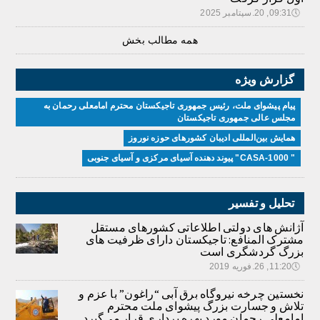
🕔
09:31, 20.سپتامبر 2025
همه مطالب بخش
گزارش ویژه
پیام پیشوای ملت، رئیس جمهوری تاجیکستان محترم امامعلی رحمان به
مجلس عالی جمهوری تاجیکستان
همایش بین‌المللی ادیبان کشور‌های حوزه نوروز
" CASA-1000" پیوند دهنده آسیای مرکزی و آسیای جنوبی
تحلیل و تفسیر
آژانش های دولتی اطلاعاتی کشورهای مستقل
مشترک المنافع: تاجیکستان دارای ظرفیت های
بزرگ گردشگری است
🕔
11:20, 26.فوریه 2019
نخستین چرخه نیروگاه برق آبی “راغون” با عزم و
تلاش و جسارت بزرگ پیشوای ملت محترم
امامعلی رحمان مورد بهره برداری قرار می‌گیرد