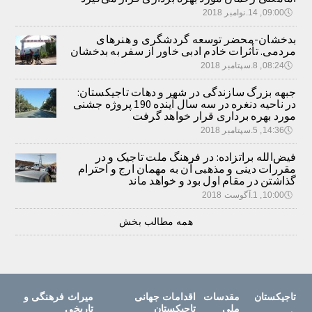
🕔
09:00, 14.نوامبر 2018
بدخشان-محضر توسعه گردشگری و هنرهای
مردمی. تأثرات خادم ادبی خاور از سفر به بدخشان
🕔
08:24, 8.سپتامبر 2018
جبهه بزرگ سازندگی در شهر و دهات تاجیکستان:
در ناحیه دنغره در سه سال آینده 190 پروژه جشنی
مورد بهره برداری قرار خواهد گرفت
🕔
14:36, 5.سپتامبر 2018
فیض‌الله براتزاده: در فرهنگ ملت تاجیک و در
مقررات دینی و مذهبی آن به مهمان ارج و احترام
گذاشتن در مقام اول بود و خواهد ماند
🕔
10:00, 1.آگوست 2018
همه مطالب بخش
تاجیکستان
مقدسات
اقدامات جهانی
میراث فرهنگی و
ملی
تاجیکستان
تاریخی