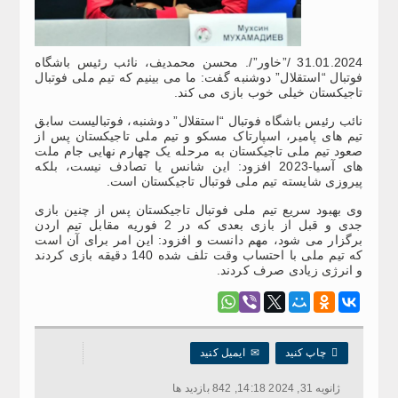
31.01.2024 /”خاور”/. محسن محمدیف، نائب رئیس باشگاه
فوتبال “استقلال” دوشنبه گفت: ما می بینیم که تیم ملی فوتبال
تاجیکستان خیلی خوب بازی می کند.
نائب رئیس باشگاه فوتبال “استقلال” دوشنبه، فوتبالیست سابق
تیم های پامیر، اسپارتاک مسکو و تیم ملی تاجیکستان پس از
صعود تیم ملی تاجیکستان به مرحله یک چهارم نهایی جام ملت
های آسیا-2023 افزود: این شانس یا تصادف نیست، بلکه
پیروزی شایسته تیم ملی فوتبال تاجیکستان است.
وی بهبود سریع تیم ملی فوتبال تاجیکستان پس از چنین بازی
جدی و قبل از بازی بعدی که در 2 فوریه مقابل تیم اردن
برگزار می شود، مهم دانست و افزود: این امر برای آن است
که تیم ملی با احتساب وقت تلف شده 140 دقیقه بازی کردند
و انرژی زیادی صرف کردند.

چاپ کنید
✉
ایمیل کنید
ژانویه 31, 2024 14:18, 842 بازدید ها