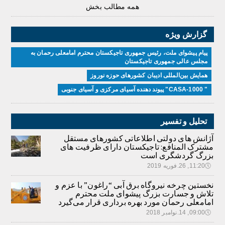
همه مطالب بخش
گزارش ویژه
پیام پیشوای ملت، رئیس جمهوری تاجیکستان محترم امامعلی رحمان به
مجلس عالی جمهوری تاجیکستان
همایش بین‌المللی ادیبان کشور‌های حوزه نوروز
" CASA-1000" پیوند دهنده آسیای مرکزی و آسیای جنوبی
تحلیل و تفسیر
آژانش های دولتی اطلاعاتی کشورهای مستقل
مشترک المنافع: تاجیکستان دارای ظرفیت های
بزرگ گردشگری است
🕔
11:20, 26.فوریه 2019
نخستین چرخه نیروگاه برق آبی “راغون” با عزم و
تلاش و جسارت بزرگ پیشوای ملت محترم
امامعلی رحمان مورد بهره برداری قرار می‌گیرد
🕔
09:00, 14.نوامبر 2018