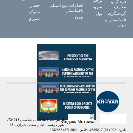
پرچم
فرهنگ و
اقدامات بین المللی
حصار
معارف
سرود
تاجیکستان
هلبوک
گردشگری
پول
نوروز
سرزم
تاجیکستان و
جهان
آژانس ملی اطلاعاتی تاجیکستان 734018،
شهر دوشنبه، خیابان سعدی شیرازی، 16
تلفن: +992 (37) 2385217، فاکس: +992 (37) 2232383