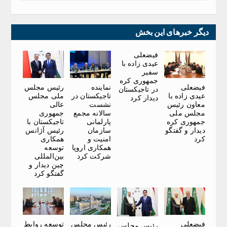
دیگر خبرهای این بخش
فیضعلی
عیدی زاده با
سفیر
جمهوری کره
فیضعلی
نماینده
رئیس مجلس
در تاجیکستان
عیدی زاده با
تاجیکستان در
ملی مجلس
دیدار کرد
معاون رئیس
نشست
عالی
مجلس ملی
سالانه مجمع
جمهوری
جمهوری کره
پارلمانی
تاجیکستان با
دیدار و گفتگو
سازمان
رئیس آژانس
کرد
امنیت و
همکاری
همکاری اروپا
توسعه
شرکت کرد
بین‌المللی
چین دیدار و
گفتگو کرد
فیضعلی
رئیس مجلس
توسعه روابط
رئیس مجلس