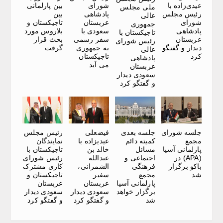
عیدی‌زاده با
شورای
بین پارلمانی
ملی مجلس
رئیس مجلس
پادشاهی
بین
عالی
شورای
عربستان
تاجیکستان و
جمهوری
پادشاهی
سعودی با
بلاروس مورد
تاجیکستان با
عربستان
سفر رسمی
بحث قرار
رئیس شورای
دیدار و گفتگو
به جمهوری
گرفت
عالی
کرد
تاجیکستان
پادشاهی
می آید
عربستان
سعودی دیدار
و گفتگو کرد
جلسه شورای
جلسه بعدی
فیضعلی
رئیس مجلس
مجمع
کمیته دائم
عیدیزاده با
نمایندگان
پارلمانی آسیا
مسائل
خالد بن
تاجیکستان با
(APA) در
اجتماعی و
عبدالله
رئیس شورای
باکو برگزار
فرهنگی
الشمرانی،
کاری مشترک
شد
مجمع
سفیر
تاجیکستان و
پارلمانی آسیا
عربستان
عربستان
برگزار خواهد
سعودی دیدار
سعودی دیدار
شد
و گفتگو کرد
و گفتگو کرد