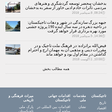
بدخشان-محضر توسعه گردشگری و هنرهای
مردمی. تأثرات خادم ادبی خاور از سفر به بدخشان
🕔
08:24, 8.سپتامبر 2018
جبهه بزرگ سازندگی در شهر و دهات تاجیکستان:
در ناحیه دنغره در سه سال آینده 190 پروژه جشنی
مورد بهره برداری قرار خواهد گرفت
🕔
14:36, 5.سپتامبر 2018
فیض‌الله براتزاده: در فرهنگ ملت تاجیک و در
مقررات دینی و مذهبی آن به مهمان ارج و احترام
گذاشتن در مقام اول بود و خواهد ماند
🕔
10:00, 1.آگوست 2018
همه مطالب بخش
تاجیکستان
مقدسات
اقدامات جهانی
میراث فرهنگی و
ملی
تاجیکستان
تاریخی
تاریخ
نشان
اقدامات بین المللی در
پارک ملی
اقتصاد
ساحه آب
تاجیکستان