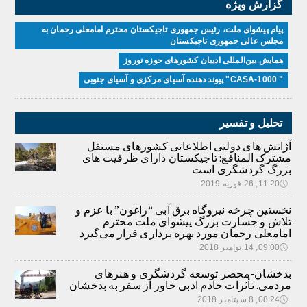
گزارش ویژه
پیام پیشوای ملت، رئیس جمهوری تاجیکستان محترم امامعلی رحمان به
مجلس عالی جمهوری تاجیکستان
همایش بین‌المللی ادیبان کشور‌های حوزه نوروز
" CASA-1000" پیوند دهنده آسیای مرکزی و آسیای جنوبی
تحلیل و تفسیر
آژانش های دولتی اطلاعاتی کشورهای مستقل
مشترک المنافع: تاجیکستان دارای ظرفیت های
بزرگ گردشگری است
🕔
11:20, 26.فوریه 2019
نخستین چرخه نیروگاه برق آبی “راغون” با عزم و
تلاش و جسارت بزرگ پیشوای ملت محترم
امامعلی رحمان مورد بهره برداری قرار می‌گیرد
🕔
09:00, 14.نوامبر 2018
بدخشان-محضر توسعه گردشگری و هنرهای
مردمی. تأثرات خادم ادبی خاور از سفر به بدخشان
🕔
08:24, 8.سپتامبر 2018