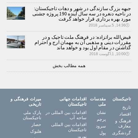
جبهه بزرگ سازندگی در شهر و دهات تاجیکستان:
در ناحیه دنغره در سه سال آینده 190 پروژه جشنی
مورد بهره برداری قرار خواهد گرفت
🕔
14:36, 5.سپتامبر 2018
فیض‌الله براتزاده: در فرهنگ ملت تاجیک و در
مقررات دینی و مذهبی آن به مهمان ارج و احترام
گذاشتن در مقام اول بود و خواهد ماند
🕔
10:00, 1.آگوست 2018
همه مطالب بخش
تاجیکستان
مقدسات
اقدامات جهانی
میراث فرهنگی و
ملی
تاجیکستان
تاریخی
تاریخ
نشان
اقدامات بین المللی در
پارک ملی
اقتصاد
ساحه آب
تاجیکستان
پرچم
فرهنگ و
اقدامات بین المللی
حصار
معارف
سرود
تاجیکستان
هلبوک
گردشگری
پول
نوروز
سرزم