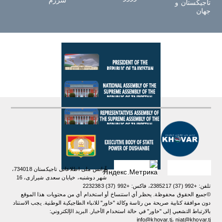
تاجیکستان و
جهان
آژانس ملی اطلاعاتی تاجیکستان 734018،
شهر دوشنبه، خیابان سعدی شیرازی، 16
تلفن: +992 (37) 2385217، فاکس: +992 (37) 2232383
©جميع الحقوق محفوظة. يحظر أي استنساخ أو استخدام أي من محتويات هذا الموقع
دون موافقة كتابية صريحة من رئاسة وكالة "خاور" للانباء الطاجيكية الوطنية. یجب الاستناد
بالارتباط التشعبي إلى "خاور" في حالة استخدام الأخبار. البريد الإلكتروني:
info@khovar.tj، niat@khovar.tj