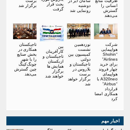
ظرفیت منابع
سامان ایر در
برست
بحث قرار
انسانی را
دوشنبه
برگزار شد
گرفت
گسترش
رونمایی شد
می‌دهند
شرکت
نوزدهمین
تاجیکستان
بین
هواپیمایی
نشست
همکاری در
کارآفرینان
“Shohin
کمیسیون بین
بخش صنایع
تاجیکستان و
Airlines”
دولتی
را با شهر
ازبکستان
برای خرید
تاجیکستان و
چونگ‌کینگ
همایش ها
چهار فروند
بلاروس در
چین گسترش
برگزار
هواپیمای
برست
می‌دهد
خواهند شد
A320neo با
برگزار خواهد
“Airbus”
شد
قرارداد
همکاری امضا
کرد
اخبار مهم