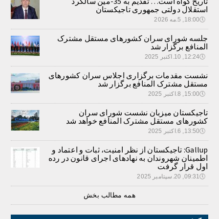
تاریخ گواه است… تقدیم به 35-مین سالگرد
استقلال دولتی جمهوری تاجیکستان
🕔
18:00, 5.مه 2026
جلسه شورای سران کشورهای مستقل مشترک
المنافع برگزار شد
🕔
12:24, 10.اکتبر 2025
نشست مقدمات برگزاری اجلاس سران کشورهای
مستقل مشترک المنافع برگزار شد
🕔
15:00, 8.اکتبر 2025
تاجیکستان میزبان نشست شورای سران
کشورهای مستقل مشترک المنافع خواهد شد
🕔
13:50, 6.اکتبر 2025
Gallup: تاجیکستان از نظر امنیت، ثبات و اعتماد و
اطمینان شهروندان به نهادهای اجرای قانون در رده
اول قرار گرفت
🕔
09:31, 20.سپتامبر 2025
همه مطالب بخش