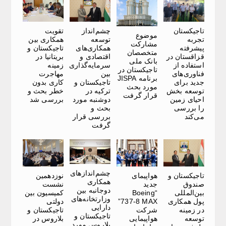
تاجیکستان
چشم‌انداز
تقویت
موضوع
تجربه
توسعه
همکاری بین
مشارکت
پیشرفته
همکاری‌های
تاجیکستان و
متخصصان
قزاقستان در
اقتصادی و
بریتانیا در
بانک ملی
استفاده از
سرمایه‌گذاری
زمینه
تاجیکستان در
فناوری‌های
بین
مهاجرت
برنامه JISPA
جدید برای
تاجیکستان و
کاری بدون
مورد بحث
توسعه بخش
ترکیه در
خطر بحث و
قرار گرفت
احیای زمین
دوشنبه مورد
بررسی شد
را بررسی
بحث و
می‌کند
بررسی قرار
گرفت
چشم‌اندازهای
تاجیکستان و
هواپیمای
نوزدهمین
همکاری
صندوق
جدید
نشست
دوجانبه بین
بین‌المللی
“Boeing
کمیسیون بین
وزارتخانه‌های
پول همکاری
737-8 MAX”
دولتی
دارایی
در زمینه
شرکت
تاجیکستان و
تاجیکستان و
توسعه
هواپیمایی
بلاروس در
بلاروس مورد