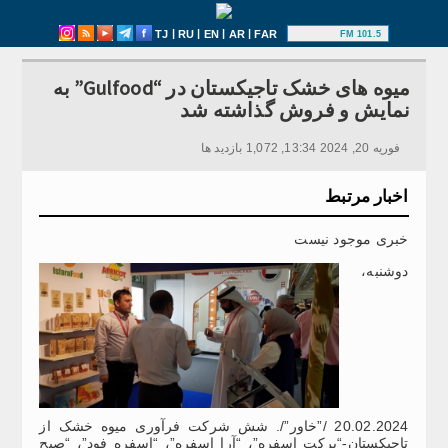
|
|
|
|
TJ
RU
EN
AR
FAR
101.5 FM
میوه های خشک تاجیکستان در “Gulfood” به
نمایش و فروش گذاشته شد
فوریه 20, 2024 13:34, 1,072 بازدید ها
اخبار مرتبط
خبری موجود نیست
دوشنبه،
20.02.2024 /”خاور”/. شش شرکت فرآوری میوه خشک از
تاجیکستان-“برکت اسفره”، “آرا اسفره”، “اسفره فود”، “صبح