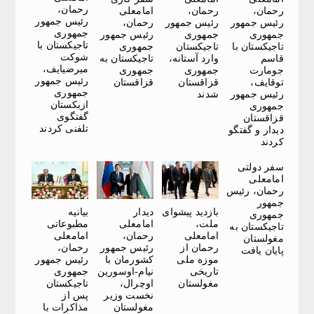
رحمان،
رحمان،
رحمان،
امامعلی
رئیس جمهور
رئیس جمهور
رئیس جمهور
رحمان،
جمهوری
جمهوری
جمهوری
رئیس جمهور
تاجیکستان با
تاجیکستان با
تاجیکستان
جمهوری
شوکت
قاسم
وارد آستانه،
تاجیکستان به
میرضیایف،
جومارت
جمهوری
جمهوری
رئیس جمهور
توقایف،
قزاقستان
قزاقستان
جمهوری
رئیس جمهور
شدند
ازبکستان
جمهوری
گفتگوی
قزاقستان
تلفنی کردند
دیدار و گفتگو
کردند
سفر دولتی
امامعلی
رحمان، رئیس
جمهور
بازدید پیشوای
دیدار
بیانیه
جمهوری
ملت،
امامعلی
مطبوعاتی
تاجیکستان به
امامعلی
رحمان،
امامعلی
مغولستان
رحمان از
رئیس جمهور
رحمان،
پایان یافت
موزه ملی
کشورمان با
رئیس جمهور
تاریخی
نیام-اوسورین
جمهوری
مغولستان
اوچرال،
تاجیکستان
نخست وزیر
پس از
مغولستان
مذاکرات با