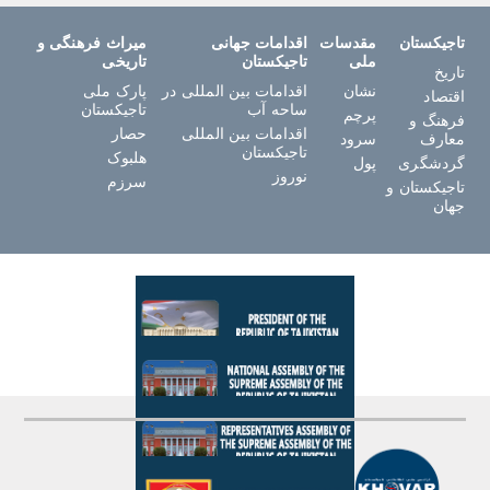
تاجیکستان
مقدسات
اقدامات جهانی
میراث فرهنگی و
ملی
تاجیکستان
تاریخی
تاریخ
نشان
اقدامات بین المللی در
پارک ملی
اقتصاد
ساحه آب
تاجیکستان
پرچم
فرهنگ و
اقدامات بین المللی
حصار
معارف
سرود
تاجیکستان
هلبوک
گردشگری
پول
نوروز
سرزم
تاجیکستان و
جهان