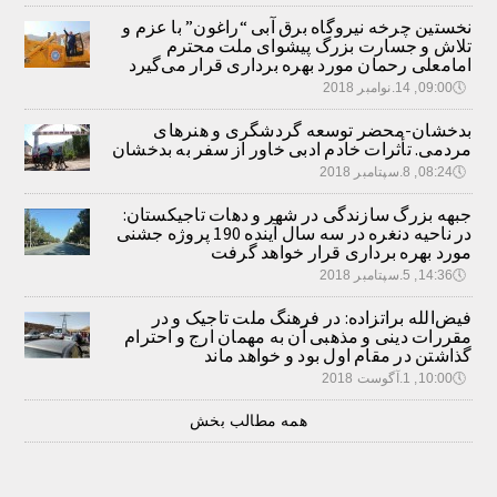
نخستین چرخه نیروگاه برق آبی “راغون” با عزم و
تلاش و جسارت بزرگ پیشوای ملت محترم
امامعلی رحمان مورد بهره برداری قرار می‌گیرد
🕔
09:00, 14.نوامبر 2018
بدخشان-محضر توسعه گردشگری و هنرهای
مردمی. تأثرات خادم ادبی خاور از سفر به بدخشان
🕔
08:24, 8.سپتامبر 2018
جبهه بزرگ سازندگی در شهر و دهات تاجیکستان:
در ناحیه دنغره در سه سال آینده 190 پروژه جشنی
مورد بهره برداری قرار خواهد گرفت
🕔
14:36, 5.سپتامبر 2018
فیض‌الله براتزاده: در فرهنگ ملت تاجیک و در
مقررات دینی و مذهبی آن به مهمان ارج و احترام
گذاشتن در مقام اول بود و خواهد ماند
🕔
10:00, 1.آگوست 2018
همه مطالب بخش