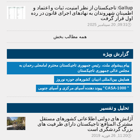
Gallup: تاجیکستان از نظر امنیت، ثبات و اعتماد و
اطمینان شهروندان به نهادهای اجرای قانون در رده
اول قرار گرفت
🕔
09:31, 20.سپتامبر 2025
همه مطالب بخش
گزارش ویژه
پیام پیشوای ملت، رئیس جمهوری تاجیکستان محترم امامعلی رحمان به
مجلس عالی جمهوری تاجیکستان
همایش بین‌المللی ادیبان کشور‌های حوزه نوروز
" CASA-1000" پیوند دهنده آسیای مرکزی و آسیای جنوبی
تحلیل و تفسیر
آژانش های دولتی اطلاعاتی کشورهای مستقل
مشترک المنافع: تاجیکستان دارای ظرفیت های
بزرگ گردشگری است
🕔
11:20, 26.فوریه 2019