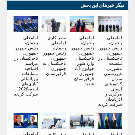
دیگر خبرهای این بخش
امامعلی
امامعلی
سفر کاری
امامعلی
رحمان،
رحمان،
امامعلی
رحمان،
رئیس جمهور
رئیس جمهور
رحمان،
رئیس جمهور
جمهوری
جمهوری
رئیس جمهور
جمهوری
تاجیکستان در
تاجیکستان
جمهوری
تاجیکستان در
نشست
وارد شهر
تاجیکستان به
مراسم
مشورتی
چولپون آتا،
جمهوری
افتتاحیه
غیررسمی
جمهوری
قرقیزستان
مسابقات
سران
قرقیزستان
بین‌المللی
کشورهای
شدند
“بازی‌های
آسیای
آینده-2026”
مرکزی و
شرکت کردند
آذربایجان
شرکت کردند
امامعلی
امامعلی
امامعلی
سفر کاری